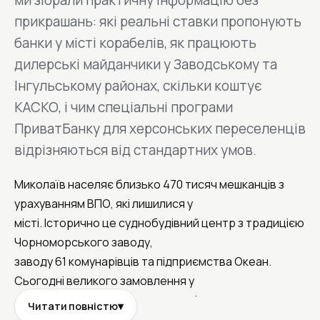
ми зібрали практичну інформацію без
прикрашань: які реальні ставки пропонують
банки у місті корабелів, як працюють
дилерські майданчики у Заводському та
Інгульському районах, скільки коштує
КАСКО, і чим спеціальні програми
ПриватБанку для херсонських переселенців
відрізняються від стандартних умов.
Миколаїв населяє близько 470 тисяч мешканців з
урахуванням ВПО, які лишилися у
місті. Історично це суднобудівний центр з традицією
Чорноморського заводу,
заводу 61 комунарівців та підприємства Океан.
Сьогодні великого замовлення у
галузі немає, проте місто живе сферою послуг,
Читати повністю
▾
аграрною периферією