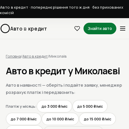
Авто в кредит · попереднє рішення того ж дня · без прихованих
комісій
Авто
в
кредит
Знайти авто
Головна
/
Авто в кредит
/
Миколаїв
Авто в кредит у Миколаєві
Авто в наявності — оберіть і подайте заявку, менеджер
розрахує платіж і передзвонить:
Платіж у місяць:
до 3 000 ₴/міс
до 5 000 ₴/міс
до 7 000 ₴/міс
до 10 000 ₴/міс
до 15 000 ₴/міс