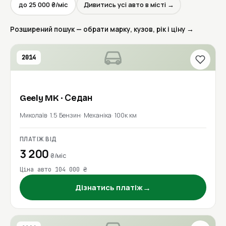
до 25 000 ₴/міс
Дивитись усі авто в місті →
Розширений пошук — обрати марку, кузов, рік і ціну →
2014
Geely
MK
· Седан
Миколаїв
1.5 Бензин
Механіка
100к км
ПЛАТІЖ ВІД
3 200
₴/міс
Ціна авто 104 000 ₴
→
Дізнатись платіж