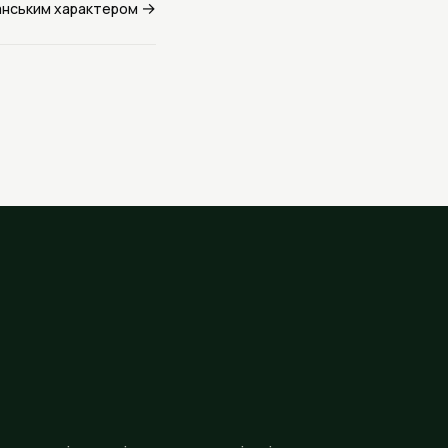
→
іспанським характером