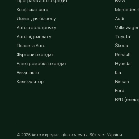
Програма авто в кредит
BMW
Конфіскат авто
Mercedes-
Лізинг для бізнесу
Audi
Авто в розстрочку
Volkswage
Авто під виплату
Toyota
Планета Авто
Škoda
Фургони в кредит
Renault
Електромобілі в кредит
Hyundai
Викуп авто
Kia
Калькулятор
Nissan
Ford
BYD
(елект
© 2026 Авто в кредит · ціна в місяць · 30+ міст України