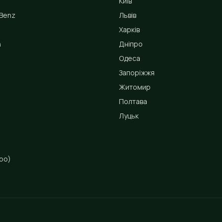
Київ
Benz
Львів
Харків
n
Дніпро
Одеса
Запоріжжя
Житомир
Полтава
Луцьк
ро)