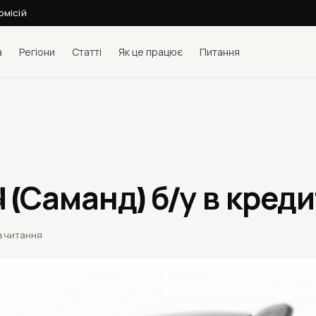
омісій
а
Регіони
Статті
Як це працює
Питання
 (Саманд) б/у в креди
в читання