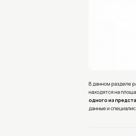
В данном разделе 
находятся на площ
одного из предст
данные и специалис