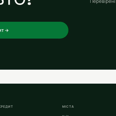
Перевірені 
ит →
КРЕДИТ
МІСТА