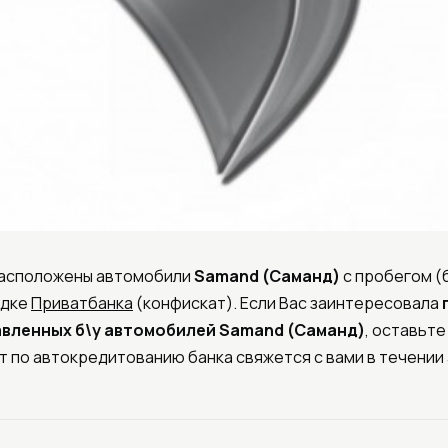
расположены автомобили
Samand (Саманд)
с пробегом (
адке
Приватбанка
(конфискат). Если Вас заинтересовала
авленных б\у автомобилей
Samand (Саманд)
, оставьте
т по автокредитованию банка свяжется с вами в течении 