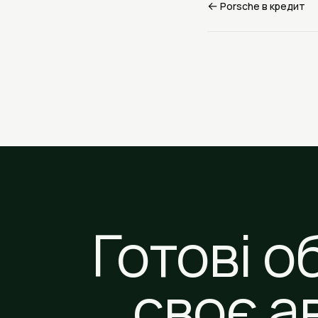
←
Porsche в кредит
Готові о
своє а