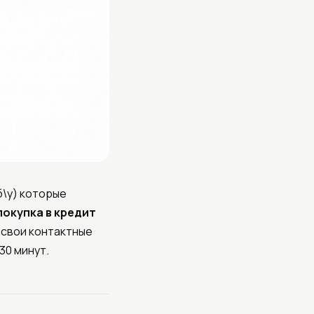
б\у) которые
покупка в кредит
 свои контактные
30 минут.