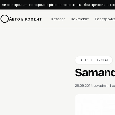
Авто в кредит · попереднє рішення того ж дня · без прихованих к
Авто
в
кредит
Каталог
Конфіскат
Розстрочк
АВТО КОНФИСКАТ
Samand
25.09.2014
·
psvadmin
·
1 х