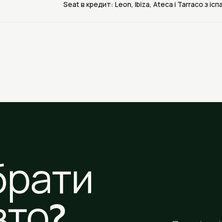
Seat в кредит: Leon, Ibiza, Ateca і Tarraco з 
брати
вто?