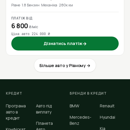
Рівне
1.8 Бензин
Механіка
280к км
ПЛАТІЖ ВІД
6 800
₴/міс
Ціна авто 224 000 ₴
Дізнатись платіж
→
Більше авто у Рівному →
КРЕДИТ
БРЕНДИ В КРЕДИТ
Програма
Авто під
BMW
Renault
авто в
виплату
Mercedes-
Hyundai
кредит
Планета
Benz
Kia
Конфіскат
Авто