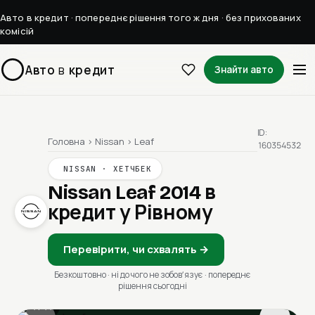
Авто в кредит · попереднє рішення того ж дня · без прихованих
комісій
Авто
в
кредит
Знайти авто
ID:
Головна
›
Nissan
›
Leaf
160354532
NISSAN · ХЕТЧБЕК
Nissan Leaf 2014
в
кредит у Рівному
Перевірити, чи схвалять →
Безкоштовно · ні до чого не зобовʼязує · попереднє
рішення сьогодні
1 / 11