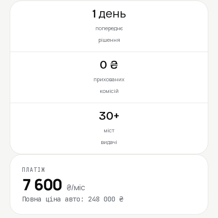
1 день
попереднє
рішення
0 ₴
прихованих
комісій
30+
міст
видачі
ПЛАТІЖ
7 600
₴/міс
Повна ціна авто: 248 000 ₴