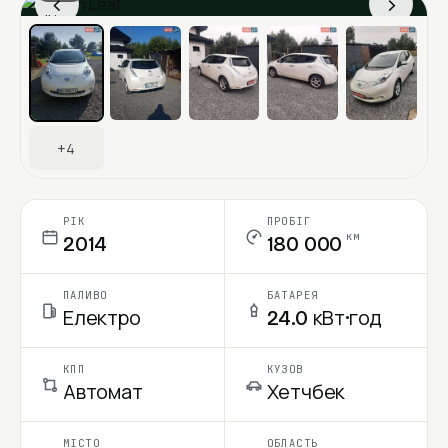
‹
›
Ціна в місяць
+4
РІК
ПРОБІГ
км
2014
180 000
ПАЛИВО
БАТАРЕЯ
Електро
24.0 кВт·год
КПП
КУЗОВ
Автомат
Хетчбек
МІСТО
ОБЛАСТЬ