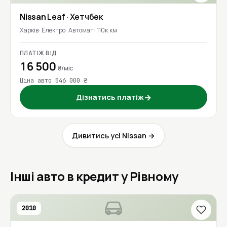
Nissan
Leaf
· Хетчбек
Харків
Електро
Автомат
110к км
ПЛАТІЖ ВІД
16 500
₴/міс
Ціна авто 546 000 ₴
Дізнатись платіж
→
Дивитись усі Nissan →
Інші авто в кредит у Рівному
2010