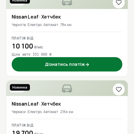
Новинка
2016
Nissan
Leaf
· Хетчбек
Чернігів
Електро
Автомат
78к км
ПЛАТІЖ ВІД
10 100
₴/міс
Ціна авто 331 000 ₴
Дізнатись платіж
→
Новинка
2021
Nissan
Leaf
· Хетчбек
Черкаси
Електро
Автомат
216к км
ПЛАТІЖ ВІД
19 700