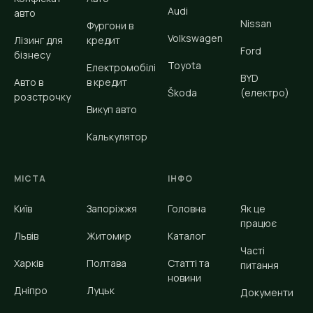
Audi
авто
Nissan
Фургони в
Volkswagen
Лізинг для
кредит
Ford
бізнесу
Toyota
Електромобілі
BYD
Авто в
в кредит
Škoda
(електро)
розстрочку
Викуп авто
Калькулятор
МІСТА
ІНФО
Київ
Запоріжжя
Головна
Як це
працює
Львів
Житомир
Каталог
Часті
Харків
Полтава
Статті та
питання
новини
Дніпро
Луцьк
Документи