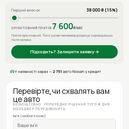
38 000 ₴ (15%)
Перший внесок
7 600
₴/міс
ОРІЄНТОВНИЙ ПЛАТІЖ
Платіж орієнтовний. Точні умови менеджер розрахує індивідуально
після заявки.
Підходить? Залишити заявку →
У наявності зараз —
2 751
авто Nissan у кредит
Перевірте, чи схвалять вам
це авто
БЕЗКОШТОВНО · ПОПЕРЕДНЄ РІШЕННЯ ТОГО Ж ДНЯ ·
МЕНЕДЖЕР ПЕРЕДЗВОНИТЬ
Ім'я
(необов'язково)