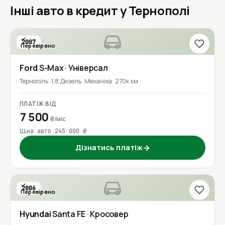
Інші авто в кредит у Тернополі
2007
Перевірено
Ford
S-Max
· Універсал
Тернопіль
1.8 Дизель
Механіка
270к км
ПЛАТІЖ ВІД
7 500
₴/міс
Ціна авто 245 000 ₴
Дізнатись платіж
→
2006
Перевірено
Hyundai
Santa FE
· Кросовер