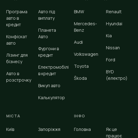
Програма
Авто під
BMW
Renault
авто в
виплату
Mercedes-
Hyundai
кредит
Планета
Benz
Kia
Конфіскат
Авто
Audi
авто
Nissan
Фургони в
Volkswagen
Лізинг для
кредит
Ford
бізнесу
Toyota
Електромобілі
BYD
Авто в
в кредит
Škoda
(електро)
розстрочку
Викуп авто
Калькулятор
МІСТА
ІНФО
Київ
Запоріжжя
Головна
Як це
працює