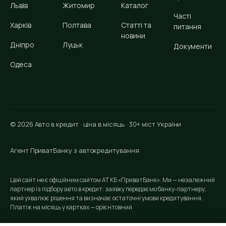
Львів
Житомир
Каталог
Часті
Харків
Полтава
Статті та
питання
новини
Дніпро
Луцьк
Документи
Одеса
© 2026 Авто в кредит · ціна в місяць · 30+ міст України
Агент ПриватБанку з автокредитування
Цей сайт не є офіційним сайтом АТ КБ «ПриватБанк». Ми — незалежний
партнер із підбору авто в кредит: заявку передаємо банку-партнеру,
який ухвалює рішення та визначає остаточні умови кредитування.
Платіж на місяць у картках — орієнтовний.