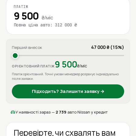
ПЛАТІЖ
9 500
₴/міс
Повна ціна авто: 312 000 ₴
47 000 ₴ (15%)
Перший внесок
9 500
₴/міс
ОРІЄНТОВНИЙ ПЛАТІЖ
Платіж орієнтовний. Точні умови менеджер розрахує індивідуально
після заявки.
Підходить? Залишити заявку →
У наявності зараз —
2 739
авто Nissan у кредит
Перевірте, чи схвалять вам