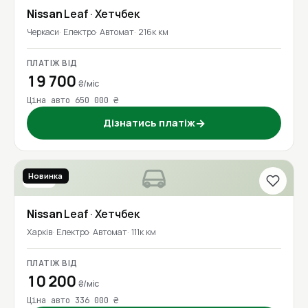
Nissan
Leaf
· Хетчбек
Черкаси
Електро
Автомат
216к км
ПЛАТІЖ ВІД
19 700
₴/міс
Ціна авто 650 000 ₴
Дізнатись платіж
→
Новинка
2016
Nissan
Leaf
· Хетчбек
Харків
Електро
Автомат
111к км
ПЛАТІЖ ВІД
10 200
₴/міс
Ціна авто 336 000 ₴