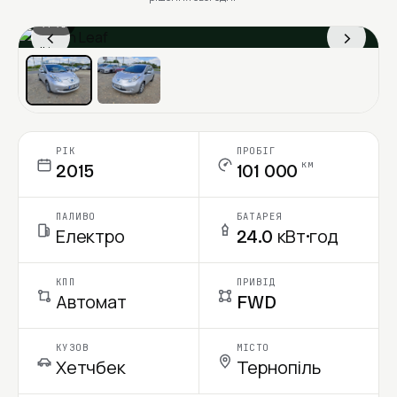
1 / 13
‹
›
Ціна в місяць
РІК
ПРОБІГ
км
2015
101 000
ПАЛИВО
БАТАРЕЯ
Електро
24.0 кВт·год
КПП
ПРИВІД
Автомат
FWD
КУЗОВ
МІСТО
Хетчбек
Тернопіль