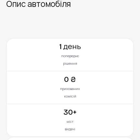
Опис автомобіля
1 день
попереднє
рішення
0 ₴
прихованих
комісій
30+
міст
видачі