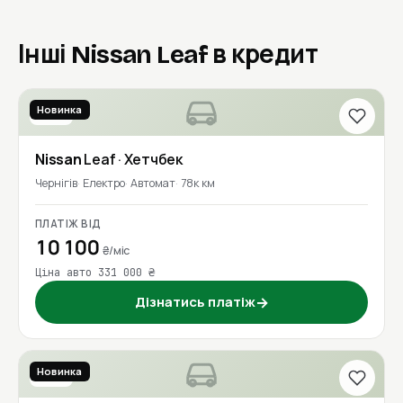
Інші Nissan Leaf в кредит
Новинка
2016
Nissan
Leaf
· Хетчбек
Чернігів
Електро
Автомат
78к км
ПЛАТІЖ ВІД
10 100
₴/міс
Ціна авто 331 000 ₴
Дізнатись платіж
→
Новинка
2021