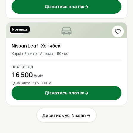
Дізнатись платіж
→
Новинка
2019
Nissan
Leaf
· Хетчбек
Харків
Електро
Автомат
110к км
ПЛАТІЖ ВІД
16 500
₴/міс
Ціна авто 546 000 ₴
Дізнатись платіж
→
Дивитись усі Nissan →