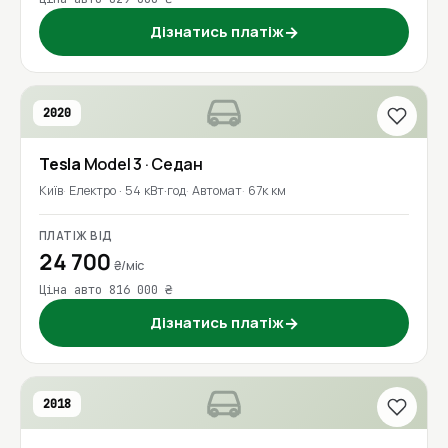
Дізнатись платіж
→
2020
Tesla
Model 3
· Седан
Київ
Електро · 54 кВт·год
Автомат
67к км
ПЛАТІЖ ВІД
24 700
₴/міс
Ціна авто 816 000 ₴
Дізнатись платіж
→
2018