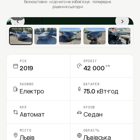
Безкоштовно · ні до чого не зобовʼязує · попереднє
рішення сьогодні
1 / 6
‹
›
Ціна в місяць
РІК
ПРОБІГ
км
2019
42 000
ПАЛИВО
БАТАРЕЯ
Електро
75.0 кВт·год
КПП
КУЗОВ
Автомат
Седан
МІСТО
ОБЛАСТЬ
Львів
Львівська