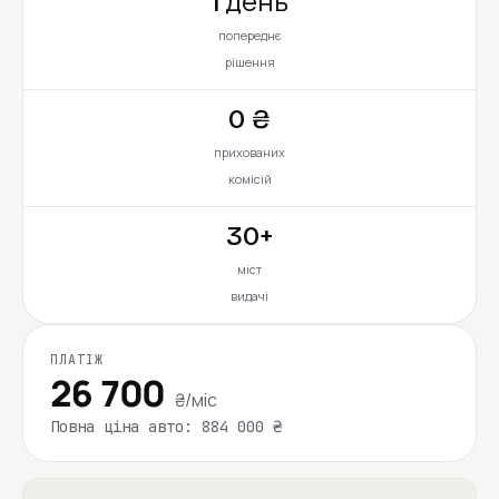
1 день
попереднє
рішення
0 ₴
прихованих
комісій
30+
міст
видачі
ПЛАТІЖ
26 700
₴/міс
Повна ціна авто: 884 000 ₴