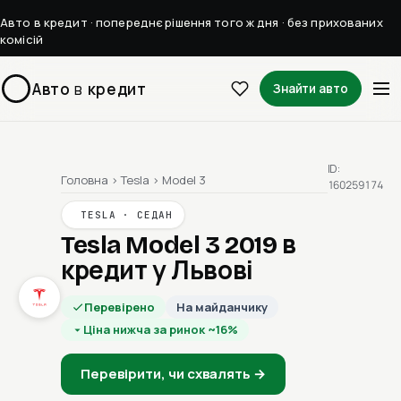
Авто в кредит · попереднє рішення того ж дня · без прихованих
комісій
Авто
в
кредит
Знайти авто
ID:
Головна
›
Tesla
›
Model 3
160259174
TESLA · СЕДАН
Tesla Model 3 2019
в
кредит у Львові
Перевірено
На майданчику
Ціна нижча за ринок ~16%
Перевірити, чи схвалять →