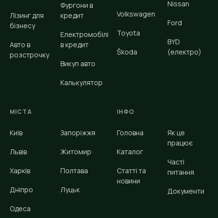
Nissan
Фургони в
Volkswagen
Лізинг для
кредит
Ford
бізнесу
Toyota
Електромобілі
BYD
Авто в
в кредит
Škoda
(електро)
розстрочку
Викуп авто
Калькулятор
МІСТА
ІНФО
Київ
Запоріжжя
Головна
Як це
працює
Львів
Житомир
Каталог
Часті
Харків
Полтава
Статті та
питання
новини
Дніпро
Луцьк
Документи
Одеса