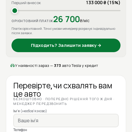
133 000 ₴ (15%)
Перший внесок
26 700
₴/міс
ОРІЄНТОВНИЙ ПЛАТІЖ
Платіж орієнтовний. Точні умови менеджер розрахує індивідуально
після заявки.
Підходить? Залишити заявку →
У наявності зараз —
373
авто Tesla у кредит
Перевірте, чи схвалять вам
це авто
БЕЗКОШТОВНО · ПОПЕРЕДНЄ РІШЕННЯ ТОГО Ж ДНЯ ·
МЕНЕДЖЕР ПЕРЕДЗВОНИТЬ
Ім'я
(необов'язково)
Телефон