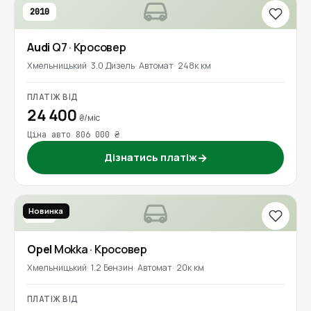
2010
Audi
Q7
· Кросовер
Хмельницький
3.0 Дизель
Автомат
248к км
ПЛАТІЖ ВІД
24 400
₴/міс
Ціна авто 806 000 ₴
Дізнатись платіж
→
Новинка
2023
Opel
Mokka
· Кросовер
Хмельницький
1.2 Бензин
Автомат
20к км
ПЛАТІЖ ВІД