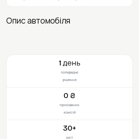
Опис автомобіля
1 день
попереднє
рішення
0 ₴
прихованих
комісій
30+
міст