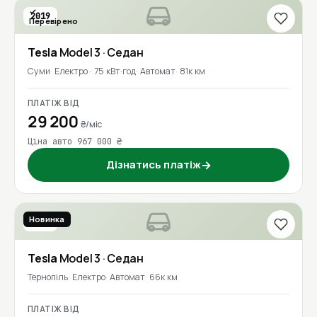
2019
Перевірено
Tesla
Model 3
· Седан
Суми
Електро · 75 кВт·год
Автомат
81к км
ПЛАТІЖ ВІД
29 200
₴/міс
Ціна авто 967 000 ₴
Дізнатись платіж
→
Новинка
2021
Tesla
Model 3
· Седан
Тернопіль
Електро
Автомат
66к км
ПЛАТІЖ ВІД