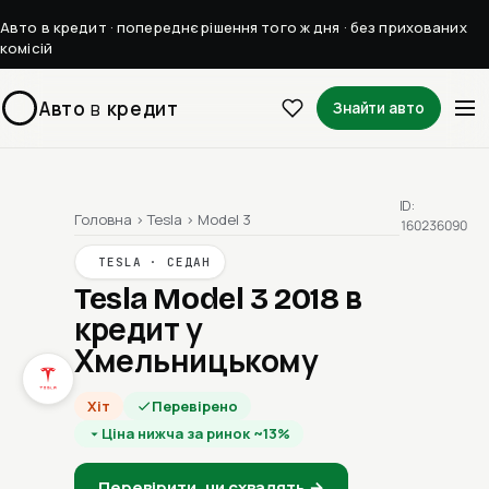
Авто в кредит · попереднє рішення того ж дня · без прихованих
комісій
Авто
в
кредит
Знайти авто
ID:
Головна
›
Tesla
›
Model 3
160236090
TESLA · СЕДАН
Tesla Model 3 2018
в
кредит у
Хмельницькому
Хіт
Перевірено
Ціна нижча за ринок ~13%
Перевірити, чи схвалять →