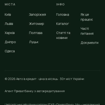
МІСТА
ІНФО
Київ
Запоріжжя
Головна
Як це
працює
Львів
Житомир
Каталог
Часті
Харків
Полтава
Статті та
питання
новини
Дніпро
Луцьк
Документи
Одеса
© 2026 Авто в кредит · ціна в місяць · 30+ міст України
Агент ПриватБанку з автокредитування
Цей сайт не є офіційним сайтом АТ КБ «ПриватБанк». Ми — незалежний