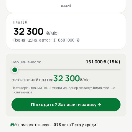
видачі
ПЛАТІЖ
32 300
₴/міс
Повна ціна авто: 1 068 000 ₴
161 000 ₴ (15%)
Перший внесок
32 300
₴/міс
ОРІЄНТОВНИЙ ПЛАТІЖ
Платіж орієнтовний. Точні умови менеджер розрахує індивідуально
після заявки.
Підходить? Залишити заявку →
У наявності зараз —
373
авто Tesla у кредит