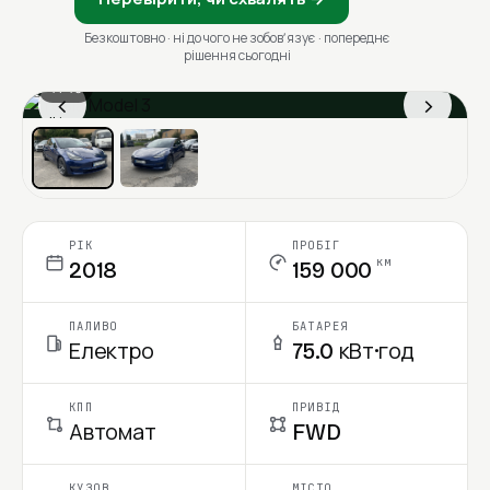
Безкоштовно · ні до чого не зобовʼязує · попереднє
рішення сьогодні
1 / 13
‹
›
Ціна в місяць
РІК
ПРОБІГ
км
2018
159 000
ПАЛИВО
БАТАРЕЯ
Електро
75.0 кВт·год
КПП
ПРИВІД
Автомат
FWD
КУЗОВ
МІСТО