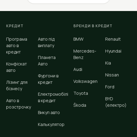
КРЕДИТ
БРЕНДИ В КРЕДИТ
Програма
Авто під
BMW
Renault
авто в
виплату
Mercedes-
Hyundai
кредит
Планета
Benz
Kia
Конфіскат
Авто
Audi
авто
Nissan
Фургони в
Volkswagen
Лізинг для
кредит
Ford
бізнесу
Toyota
Електромобілі
BYD
Авто в
в кредит
Škoda
(електро)
розстрочку
Викуп авто
Калькулятор