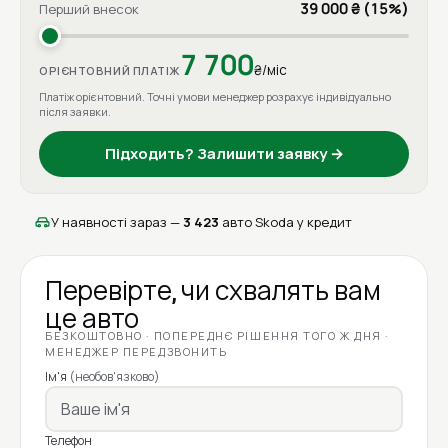
39 000 ₴ (15%)
Перший внесок
7 700
₴/міс
ОРІЄНТОВНИЙ ПЛАТІЖ
Платіж орієнтовний. Точні умови менеджер розрахує індивідуально
після заявки.
Підходить? Залишити заявку →
У наявності зараз —
3 423
авто Skoda у кредит
Перевірте, чи схвалять вам
це авто
БЕЗКОШТОВНО · ПОПЕРЕДНЄ РІШЕННЯ ТОГО Ж ДНЯ ·
МЕНЕДЖЕР ПЕРЕДЗВОНИТЬ
Ім'я
(необов'язково)
Телефон