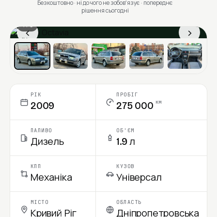
Безкоштовно · ні до чого не зобовʼязує · попереднє
рішення сьогодні
1 / 6
‹
›
Ціна в місяць
РІК
ПРОБІГ
км
2009
275 000
ПАЛИВО
ОБ'ЄМ
Дизель
1.9 л
КПП
КУЗОВ
Механіка
Універсал
МІСТО
ОБЛАСТЬ
Кривий Ріг
Дніпропетровська