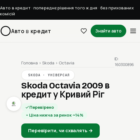
Авто в кредит · попереднє рішення того ж дня · без прихованих
комісій
Авто
в
кредит
Знайти авто
ID:
Головна
›
Skoda
›
Octavia
160300896
SKODA · УНІВЕРСАЛ
Skoda Octavia 2009
в
кредит у Кривий Ріг
Перевірено
Ціна нижча за ринок ~14%
Перевірити, чи схвалять →