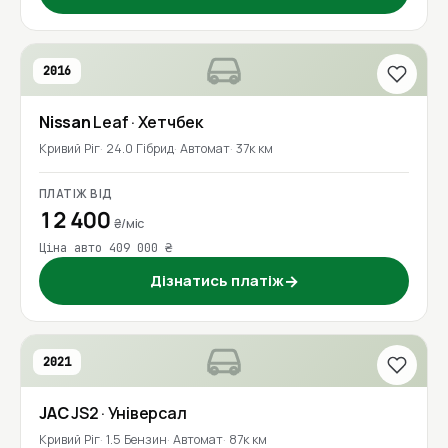
2016
Nissan
Leaf
· Хетчбек
Кривий Ріг
24.0 Гібрид
Автомат
37к км
ПЛАТІЖ ВІД
12 400
₴/міс
Ціна авто 409 000 ₴
Дізнатись платіж
→
2021
JAC
JS2
· Універсал
Кривий Ріг
1.5 Бензин
Автомат
87к км