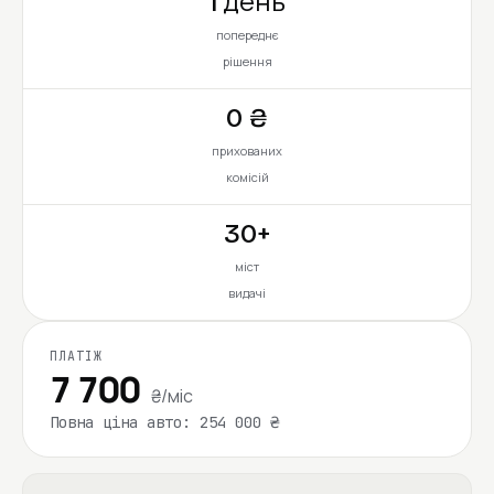
1 день
попереднє
рішення
0 ₴
прихованих
комісій
30+
міст
видачі
ПЛАТІЖ
7 700
₴/міс
Повна ціна авто: 254 000 ₴