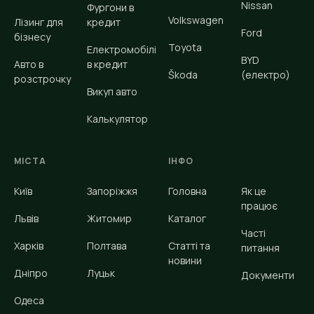
Nissan
Фургони в
Volkswagen
Лізинг для
кредит
Ford
бізнесу
Toyota
Електромобілі
BYD
Авто в
в кредит
Škoda
(електро)
розстрочку
Викуп авто
Калькулятор
МІСТА
ІНФО
Київ
Запоріжжя
Головна
Як це
працює
Львів
Житомир
Каталог
Часті
Харків
Полтава
Статті та
питання
новини
Дніпро
Луцьк
Документи
Одеса