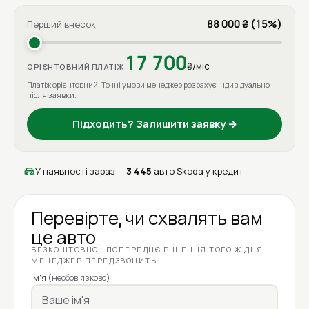
88 000 ₴ (15%)
Перший внесок
17 700
₴/міс
ОРІЄНТОВНИЙ ПЛАТІЖ
Платіж орієнтовний. Точні умови менеджер розрахує індивідуально
після заявки.
Підходить? Залишити заявку →
У наявності зараз —
3 445
авто Skoda у кредит
Перевірте, чи схвалять вам
це авто
БЕЗКОШТОВНО · ПОПЕРЕДНЄ РІШЕННЯ ТОГО Ж ДНЯ ·
МЕНЕДЖЕР ПЕРЕДЗВОНИТЬ
Ім'я
(необов'язково)