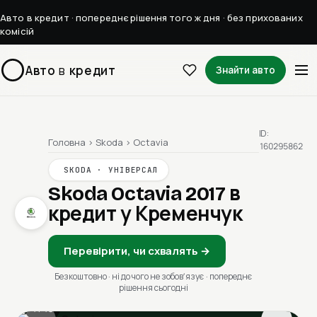
Авто в кредит · попереднє рішення того ж дня · без прихованих
комісій
Авто
в
кредит
Знайти авто
ID:
Головна
›
Skoda
›
Octavia
160295862
SKODA · УНІВЕРСАЛ
Skoda Octavia 2017
в
кредит у Кременчук
Перевірити, чи схвалять →
Безкоштовно · ні до чого не зобовʼязує · попереднє
рішення сьогодні
1 / 13