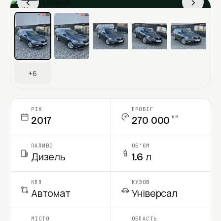
‹
›
Ціна в місяць
+6
РІК
ПРОБІГ
км
2017
270 000
ПАЛИВО
ОБ'ЄМ
Дизель
1.6 л
КПП
КУЗОВ
Автомат
Універсал
МІСТО
ОБЛАСТЬ