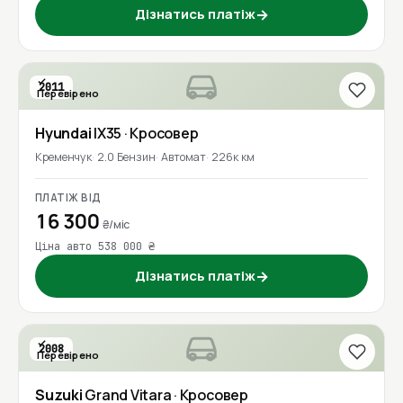
Дізнатись платіж
→
2011
Перевірено
Hyundai
IX35
· Кросовер
Кременчук
2.0 Бензин
Автомат
226к км
ПЛАТІЖ ВІД
16 300
₴/міс
Ціна авто 538 000 ₴
Дізнатись платіж
→
2008
Перевірено
Suzuki
Grand Vitara
· Кросовер