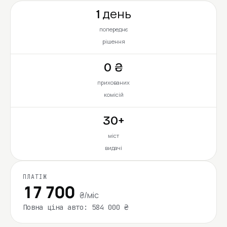
1 день
попереднє
рішення
0 ₴
прихованих
комісій
30+
міст
видачі
ПЛАТІЖ
17 700
₴/міс
Повна ціна авто: 584 000 ₴