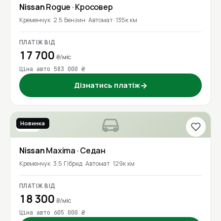
Nissan
Rogue
· Кросовер
Кременчук
2.5 Бензин
Автомат
135к км
ПЛАТІЖ ВІД
17 700
₴/міс
Ціна авто 583 000 ₴
Дізнатись платіж
→
Новинка
2017
Nissan
Maxima
· Седан
Кременчук
3.5 Гібрид
Автомат
129к км
ПЛАТІЖ ВІД
18 300
₴/міс
Ціна авто 605 000 ₴