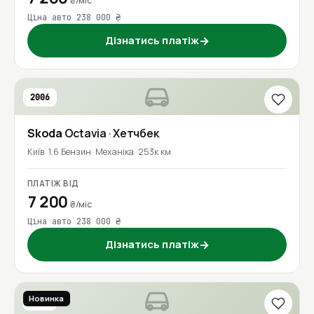
₴/міс
Ціна авто 238 000 ₴
Дізнатись платіж
→
2006
Skoda
Octavia
· Хетчбек
Київ
1.6 Бензин
Механіка
253к км
ПЛАТІЖ ВІД
7 200
₴/міс
Ціна авто 238 000 ₴
Дізнатись платіж
→
Новинка
2018