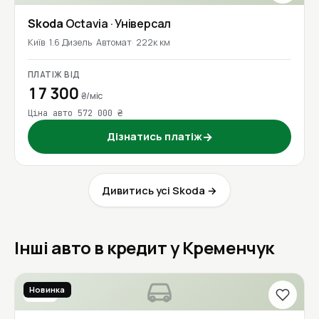
Skoda
Octavia
· Універсал
Київ
1.6 Дизель
Автомат
222к км
ПЛАТІЖ ВІД
17 300
₴/міс
Ціна авто 572 000 ₴
Дізнатись платіж
→
Дивитись усі Skoda →
Інші авто в кредит у Кременчук
Новинка
2017