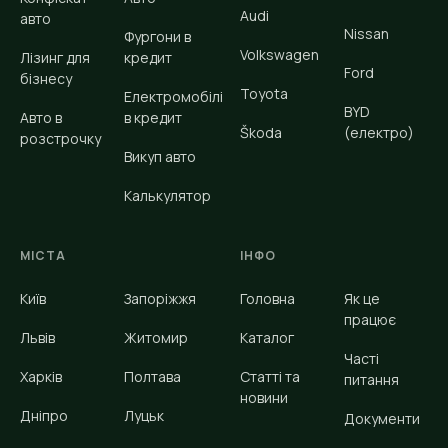
Audi
авто
Nissan
Фургони в
Volkswagen
Лізинг для
кредит
Ford
бізнесу
Toyota
Електромобілі
BYD
Авто в
в кредит
Škoda
(електро)
розстрочку
Викуп авто
Калькулятор
МІСТА
ІНФО
Київ
Запоріжжя
Головна
Як це
працює
Львів
Житомир
Каталог
Часті
Харків
Полтава
Статті та
питання
новини
Дніпро
Луцьк
Документи