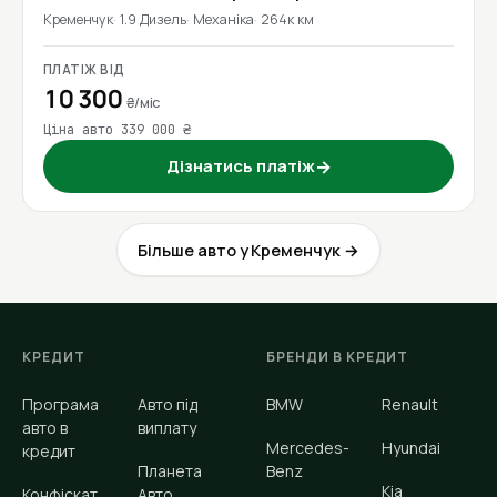
Кременчук
1.9 Дизель
Механіка
264к км
ПЛАТІЖ ВІД
10 300
₴/міс
Ціна авто 339 000 ₴
Дізнатись платіж
→
Більше авто у Кременчук →
КРЕДИТ
БРЕНДИ В КРЕДИТ
Програма
Авто під
BMW
Renault
авто в
виплату
Mercedes-
Hyundai
кредит
Планета
Benz
Kia
Конфіскат
Авто