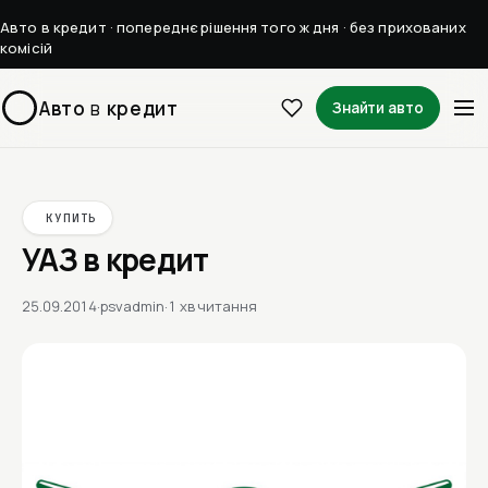
Авто в кредит · попереднє рішення того ж дня · без прихованих
комісій
Авто
в
кредит
Знайти авто
КУПИТЬ
УАЗ в кредит
25.09.2014
·
psvadmin
·
1 хв читання