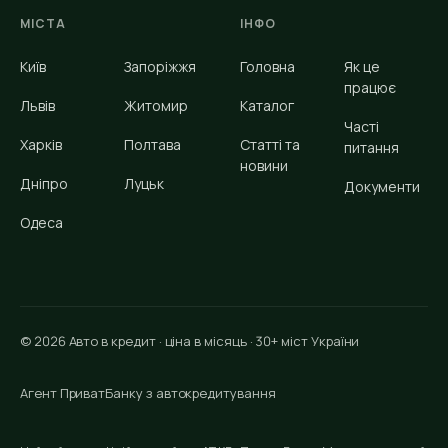
МІСТА
ІНФО
Київ
Запоріжжя
Головна
Як це
працює
Львів
Житомир
Каталог
Часті
Харків
Полтава
Статті та
питання
новини
Дніпро
Луцьк
Документи
Одеса
© 2026 Авто в кредит · ціна в місяць · 30+ міст України
Агент ПриватБанку з автокредитування