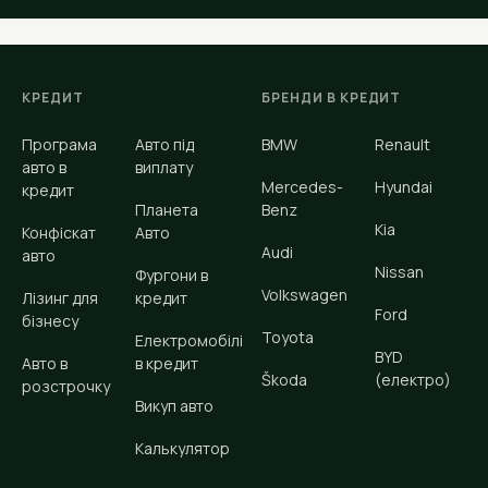
КРЕДИТ
БРЕНДИ В КРЕДИТ
Програма
Авто під
BMW
Renault
авто в
виплату
Mercedes-
Hyundai
кредит
Планета
Benz
Kia
Конфіскат
Авто
Audi
авто
Nissan
Фургони в
Volkswagen
Лізинг для
кредит
Ford
бізнесу
Toyota
Електромобілі
BYD
Авто в
в кредит
Škoda
(електро)
розстрочку
Викуп авто
Калькулятор