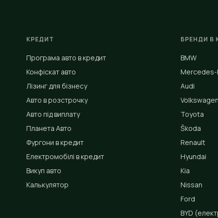
КРЕДИТ
БРЕНДИ В 
Програма авто в кредит
BMW
Конфіскат авто
Mercedes-
Лізинг для бізнесу
Audi
Авто в розстрочку
Volkswage
Авто під виплату
Toyota
Планета Авто
Škoda
Фургони в кредит
Renault
Електромобілі в кредит
Hyundai
Викуп авто
Kia
Калькулятор
Nissan
Ford
BYD
(елект