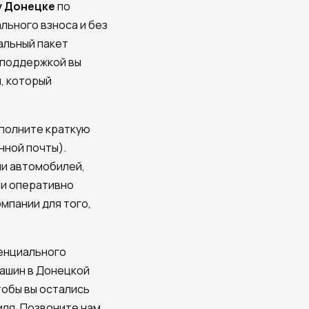
у Донецке
по
льного взноса и без
альный пакет
 поддержкой вы
, который
аполните краткую
нной почты).
ии автомобилей,
 и оперативно
мпании для того,
тенциального
машин в Донецкой
тобы вы остались
ля. Позвоните нам,