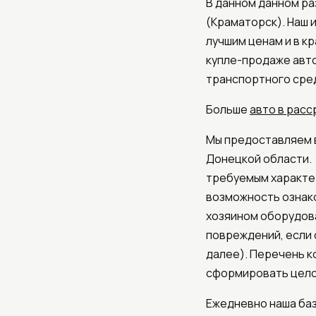
В данном данном ра
(Краматорск). Наш
лучшим ценам и в к
купле-продаже авт
транспортного сре
Больше
авто в расс
Мы предоставляем 
Донецкой области.
требуемым характер
возможность ознак
хозяином оборудов
повреждений, если 
далее). Перечень 
сформировать цело
Ежедневно наша баз