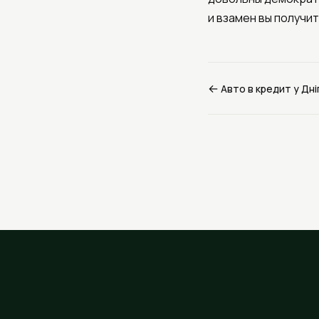
и взамен вы получи
←
Авто в кредит у Дні