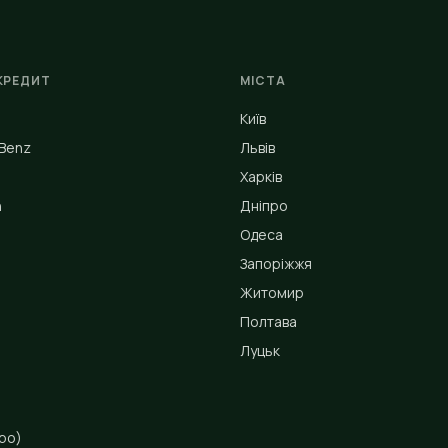
КРЕДИТ
МІСТА
Київ
Benz
Львів
Харків
n
Дніпро
Одеса
Запоріжжя
Житомир
Полтава
Луцьк
ро)