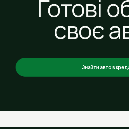
Готові о
своє а
Знайти авто в кред