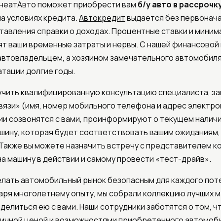
неатАвто поможет приобрести вам
б/у авто в рассрочк
на условиях кредита.
Автокредит
выдается без первонача
авления справки о доходах. Процентные ставки и миним
т ваши временные затраты и нервы. С нашей финансовой
автовладельцем, а хозяином замечательного автомобиля
атации долгие годы.
учить квалифицированную консультацию специалиста, з
язи» (имя, номер мобильного телефона и адрес электро
и созвонятся с вами, проинформируют о текущем налич
ашину, которая будет соответствовать вашим ожиданиям,
Также вы можете назначить встречу с представителем ко
а машину в действии и самому провести «тест-драйв».
елать автомобильный рынок безопасным для каждого по
аря многолетнему опыту, мы собрали коллекцию лучших 
оделиться ею с вами. Наши сотрудники заботятся о том, ч
ичной ценой и возможностями приобретенного автомоби