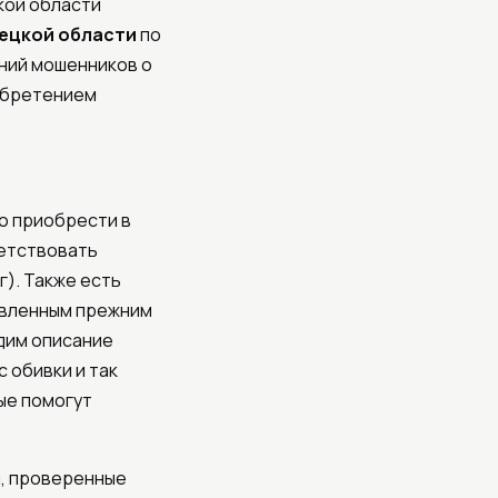
кой области
ецкой области
по
ений мошенников о
обретением
о приобрести в
ветствовать
). Также есть
овленным прежним
дим описание
 обивки и так
ые помогут
я, проверенные