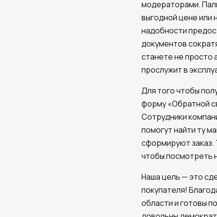
модераторами. Пал
выгодной цене или 
надобности предост
документов сократя
станете не просто 
прослужит в эксплу
Для того чтобы пол
форму «Обратной св
Сотрудники компани
помогут найти ту м
сформируют заказ. 
чтобы посмотреть н
Наша цель — это сд
покупателя! Благод
области и готовы п
довольны демократ