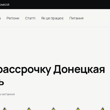
омісій
а
Регіони
Статті
Як це працює
Питання
 рассрочку Донецкая
ь
в читання