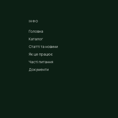
ІНФО
Головна
Каталог
Статті та новини
Як це працює
Часті питання
Документи