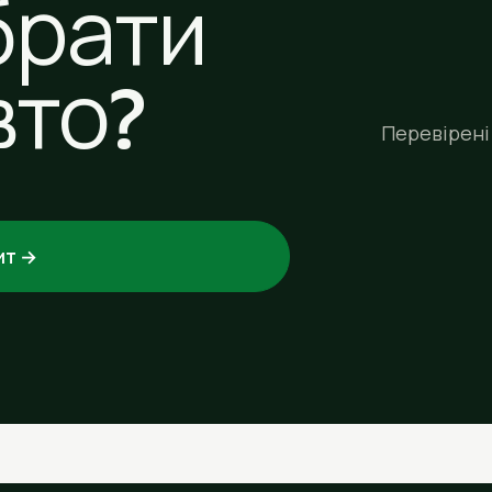
брати
вто?
Перевірені 
ит →