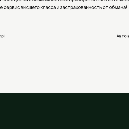
те сервис высшего класса и застрахованность от обмана!
прі
Авто 