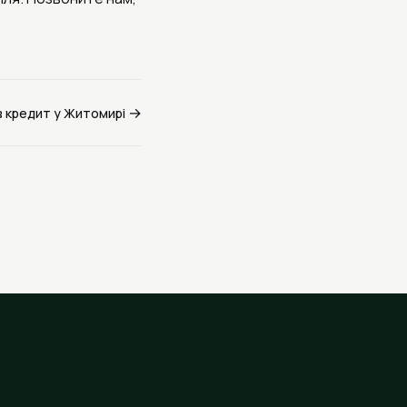
→
в кредит у Житомирі