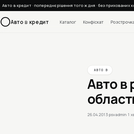
Авто в кредит · попереднє рішення того ж дня · без прихованих к
Авто
в
кредит
Каталог
Конфіскат
Розстрочк
АВТО В
Авто в
област
26.04.2013
·
psvadmin
·
1 х