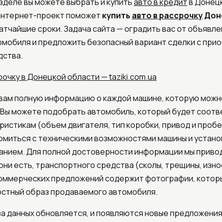
зделе вы можете выбрать и купить
авто в кредит
в Донец
 интернет-проект поможет
купить
авто в рассрочку
Дон
ратчайшие сроки. Задача сайта — оградить вас от объявл
омобиля и предложить безопасный вариант сделки с при
дства.
рочку в Донецкой области — taziki.com.ua
вам полную информацию о каждой машине, которую можн
 Вы можете подобрать автомобиль, который будет соот
истикам (объем двигателя, тип коробки, привод и пробег
омиться с техническими возможностями машины и устан
анием. Для полной достоверности информации мы приво
они есть, транспортного средства (сколы, трещины, износ
коммерческих предложений содержит фотографии, котор
стный образ продаваемого автомобиля.
а данных обновляется, и появляются новые предложени