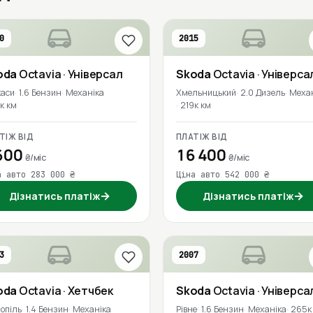
0
2015
oda
Octavia
· Універсал
Skoda
Octavia
· Універса
каси
1.6 Бензин
Механіка
Хмельницький
2.0 Дизель
Меха
к км
219к км
ТІЖ ВІД
ПЛАТІЖ ВІД
600
16 400
₴/міс
₴/міс
а авто 283 000 ₴
Ціна авто 542 000 ₴
→
→
Дізнатись платіж
Дізнатись платіж
3
2007
oda
Octavia
· Хетчбек
Skoda
Octavia
· Універса
опіль
1.4 Бензин
Механіка
Рівне
1.6 Бензин
Механіка
265к