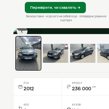
Перевірити, чи схвалять →
Безкоштовно · ні до чого не зобовʼязує · попереднє рішення
сьогодні
1 / 13
‹
Ціна в місяць
РІК
ПРОБІГ
км
2012
236 000
КПП
КУЗОВ