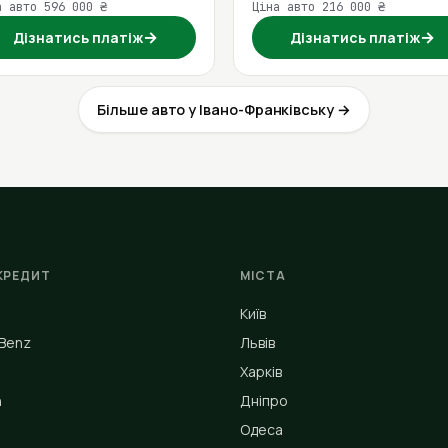
а авто 596 000 ₴
Ціна авто 216 000 ₴
→
→
Дізнатись платіж
Дізнатись платіж
Більше авто у Івано-Франківську →
КРЕДИТ
МІСТА
Київ
Benz
Львів
Харків
n
Дніпро
Одеса