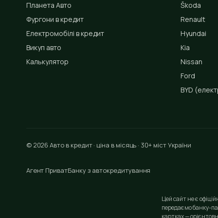
Планета Авто
Škoda
Фургони в кредит
Renault
Електромобілі в кредит
Hyundai
Викуп авто
Kia
Калькулятор
Nissan
Ford
BYD
(елект
© 2026 Авто в кредит · ціна в місяць · 30+ міст України
Агент ПриватБанку з автокредитування
Цей сайт не є офіці
передаємо банку-па
картках — орієнтовн