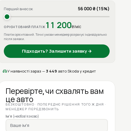
56 000 ₴ (15%)
Перший внесок
11 200
₴/міс
ОРІЄНТОВНИЙ ПЛАТІЖ
Платіж орієнтовний. Точні умови менеджер розрахує індивідуально
після заявки.
Підходить? Залишити заявку →
У наявності зараз —
3 449
авто Skoda у кредит
Перевірте, чи схвалять вам
це авто
БЕЗКОШТОВНО · ПОПЕРЕДНЄ РІШЕННЯ ТОГО Ж ДНЯ ·
МЕНЕДЖЕР ПЕРЕДЗВОНИТЬ
Ім'я
(необов'язково)