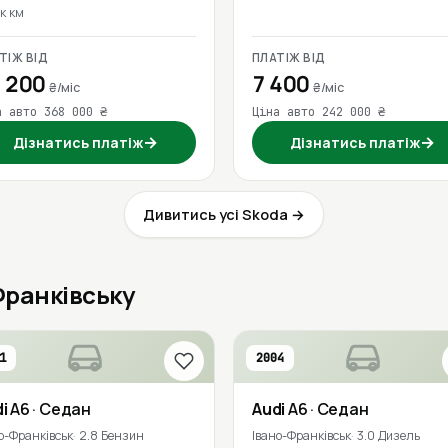
к км
ТІЖ ВІД
ПЛАТІЖ ВІД
 200
7 400
₴/міс
₴/міс
а авто 368 000 ₴
Ціна авто 242 000 ₴
→
→
Дізнатись платіж
Дізнатись платіж
Дивитись усі Skoda →
-Франківську
1
2004
i
A6
· Седан
Audi
A6
· Седан
о-Франківськ
2.8 Бензин
Івано-Франківськ
3.0 Дизель