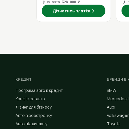
Ціна авто 328 000 ₴
Цін
→
Дізнатись платіж
КРЕДИТ
БРЕНДИ В 
Програма авто в кредит
BMW
Конфіскат авто
Mercedes-
Лізинг для бізнесу
Audi
Авто в розстрочку
Volkswage
Авто під виплату
Toyota