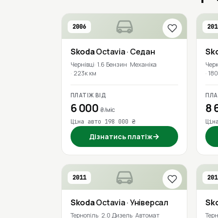
2006
201
Skoda
Octavia
· Седан
Sk
Чернівці
1.6 Бензин
Механіка
Чер
223к км
180
ПЛАТІЖ ВІД
ПЛА
6 000
8 
₴/міс
Ціна авто 198 000 ₴
Цін
→
Дізнатись платіж
2011
201
Skoda
Octavia
· Універсал
Sk
Тернопіль
2.0 Дизель
Автомат
Терн