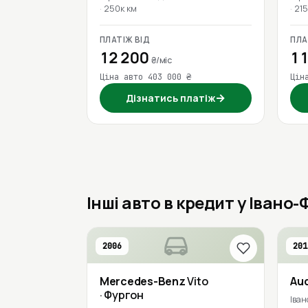
250к км
215
ПЛАТІЖ ВІД
ПЛА
12 200
11
₴/міс
Ціна авто 403 000 ₴
Цін
→
Дізнатись платіж
Інші авто в кредит у Івано
2006
201
Mercedes-Benz
Vito
Aud
· Фургон
Іван