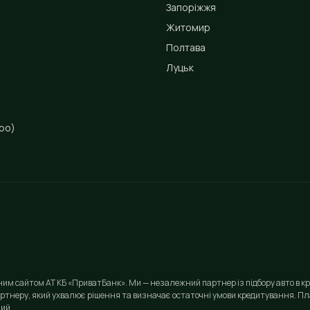
Запоріжжя
Житомир
Полтава
Луцьк
ро)
йним сайтом АТ КБ «ПриватБанк». Ми — незалежний партнер із підбору авто в кр
ртнеру, який ухвалює рішення та визначає остаточні умови кредитування. Пла
ий.