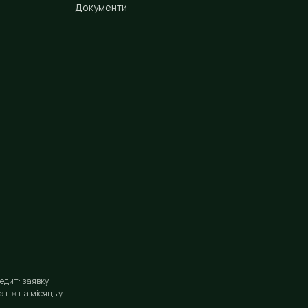
Документи
едит: заявку
тіж на місяць у