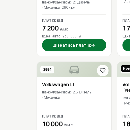
Ав
Івано-Франківськ
2.1 Дизель
Механіка
260к км
ПЛАТІЖ ВІД
ПЛА
7 200
17
₴/міс
Ціна авто 238 000 ₴
Цін
→
Дізнатись платіж
Нов
2004
201
Volkswagen
LT
Vo
· У
Івано-Франківськ
2.5 Дизель
Механіка
Іван
Ме
ПЛАТІЖ ВІД
ПЛА
10 000
18
₴/міс