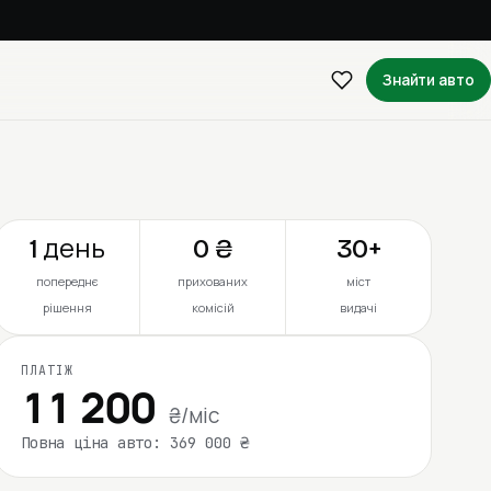
Знайти авто
1 день
0 ₴
30+
попереднє
прихованих
міст
рішення
комісій
видачі
ПЛАТІЖ
11 200
₴/міс
Повна ціна авто: 369 000 ₴