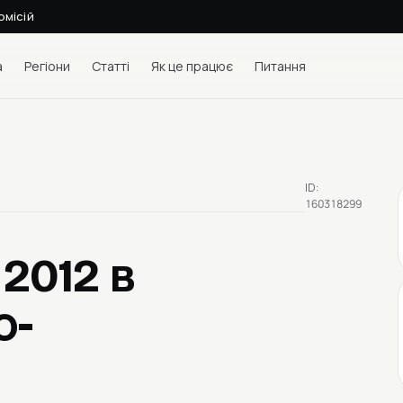
омісій
а
Регіони
Статті
Як це працює
Питання
ID:
160318299
 2012
в
о-