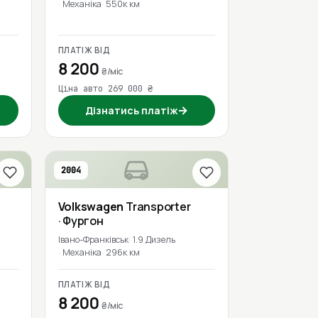
Механіка
550к км
ПЛАТІЖ ВІД
8 200
₴/міс
Ціна авто 269 000 ₴
→
Дізнатись платіж
2004
Volkswagen
Transporter
· Фургон
Івано-Франківськ
1.9 Дизель
Механіка
296к км
ПЛАТІЖ ВІД
8 200
₴/міс