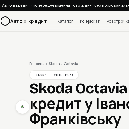
Авто в кредит · попереднє рішення того ж дня · без прихованих к
Авто
в
кредит
Каталог
Конфіскат
Розстрочк
Головна
›
Skoda
›
Octavia
SKODA · УНІВЕРСАЛ
Skoda Octavia
кредит у Іван
Франківську