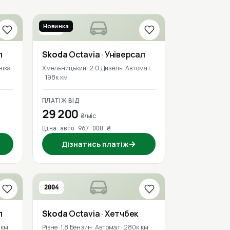
Новинка
2021
л
Skoda
Octavia
· Універсал
ніка
Хмельницький
2.0 Дизель
Автомат
198к км
ПЛАТІЖ ВІД
29 200
₴/міс
Ціна авто 967 000 ₴
→
Дізнатись платіж
2004
л
Skoda
Octavia
· Хетчбек
 км
Рівне
1.8 Бензин
Автомат
280к км