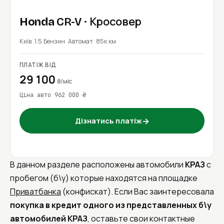
Honda
CR-V
· Кросовер
Київ
1.5 Бензин
Автомат
85к км
ПЛАТІЖ ВІД
29 100
₴/міс
Ціна авто 962 000 ₴
→
Дізнатись платіж
В данном разделе расположены автомобили
КРАЗ
с
пробегом (б\у) которые находятся на площадке
Приватбанка
(конфискат). Если Вас заинтересовала
покупка в кредит одного из представленных б\у
автомобилей КРАЗ
, оставьте свои контактные