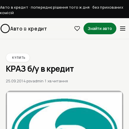
Авто в кредит · попереднє рішення того ж дня · без прихованих
комісій
Авто
в
кредит
Знайти авто
КУПИТЬ
КРАЗ б/у в кредит
25.09.2014
·
psvadmin
·
1 хв читання