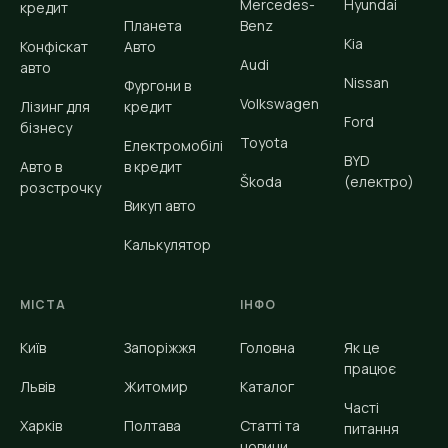
Mercedes-
Hyundai
кредит
Планета
Benz
Kia
Конфіскат
Авто
Audi
авто
Nissan
Фургони в
Volkswagen
Лізинг для
кредит
Ford
бізнесу
Toyota
Електромобілі
BYD
Авто в
в кредит
Škoda
(електро)
розстрочку
Викуп авто
Калькулятор
МІСТА
ІНФО
Київ
Запоріжжя
Головна
Як це
працює
Львів
Житомир
Каталог
Часті
Харків
Полтава
Статті та
питання
новини