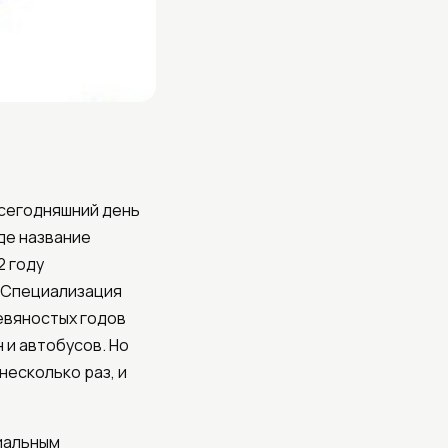
а сегодняшний день
де название
2 году
. Специализация
девяностых годов
 и автобусов. Но
несколько раз, и
циальным