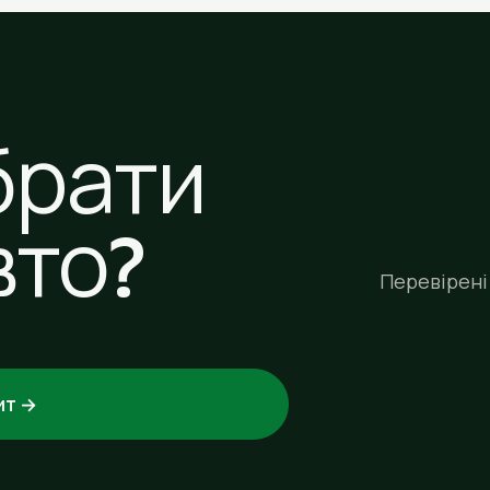
брати
вто?
Перевірені 
ит →