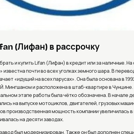
fan (Лифан) в рассрочку
рать и купить Lifan (Лифан) в кредит или за наличные. Н
 известна почти во всех уголках земного шара. В перево
чает «идущий на всех парусах». Она была основана в 199
. Мингшаном и расположена в штаб-квартире в Чунцине
чальном этапе работы была чётко обозначена. В начале 
лись на выпуске мотоциклов, двигателей, грузовых машин
одов производственная мощность компании увеличилась в 
ивалась на десяти заводах.
й завод был модернизирован. Также он был дополнен спе