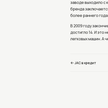
заводе выходило с 
бренда заключается
более раннего года
В 2009 году законч
достигло 14. И это
легковых машин. А 
←
JAC в кредит