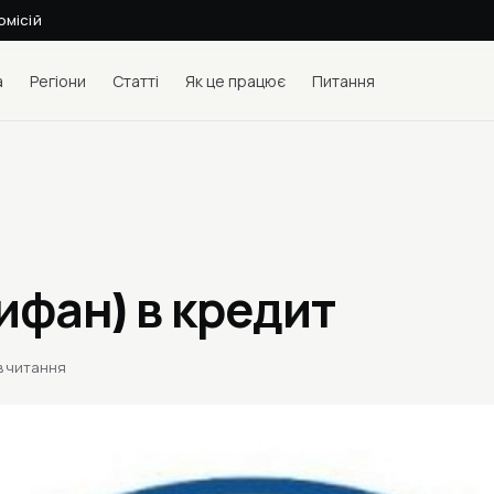
омісій
а
Регіони
Статті
Як це працює
Питання
Лифан) в кредит
в читання