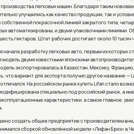
производства легковых машин. Благодаря таким нововв
тельно улучшились как качество продукции, так и услови
 собственной покрасочной линией закрытого типа, чет
орых автоматизированы, и двумя упаковочными линиями. 
шесть гектаров. Штат рабочих достигает около 10 тысяч 
я начала разработку легковых авто, первым из которых с
 модель двумя известными японскими автопроизводителя
 модель экспортировалась в Казахстан, Мексику, Францию,
, что вариант для экспорта получил другое название — Li
отличался. На российском рынке купить Lifan стало возм
 модифицирована специально под российский рынок, а им
 эксплуатационные характеристики, а самое главное, ув
м.
решено создать общее предприятие с производителем вн
анимался сборкой обновлённой модели «Лифан Бриз» в Че