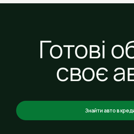
Готові о
своє а
Знайти авто в кред