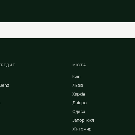
КРЕДИТ
МІСТА
Київ
Benz
Львів
Харків
n
Дніпро
Одеса
Запоріжжя
Житомир