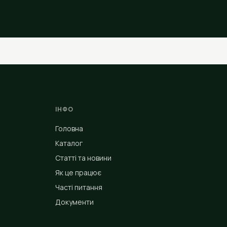
ІНФО
Головна
Каталог
Статті та новини
Як це працює
Часті питання
Документи