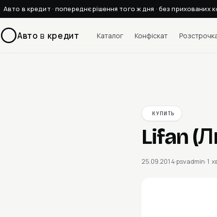
Авто в кредит · попереднє рішення того ж дня · без прихованих к
Авто
в
кредит
Каталог
Конфіскат
Розстрочк
КУПИТЬ
Lifan (
25.09.2014
·
psvadmin
·
1 х