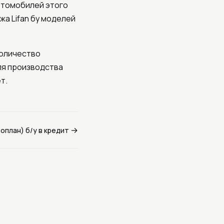
втомобилей этого
а Lifan бу моделей
количество
для производства
т.
→
оплан) б/у в кредит