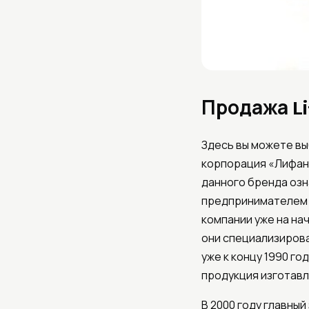
Продажа Li
Здесь вы можете выб
корпорация «Лифан»
данного бренда озна
предпринимателем Й
компании уже на на
они специализирова
уже к концу 1990 г
продукция изготавл
В 2000 году главны