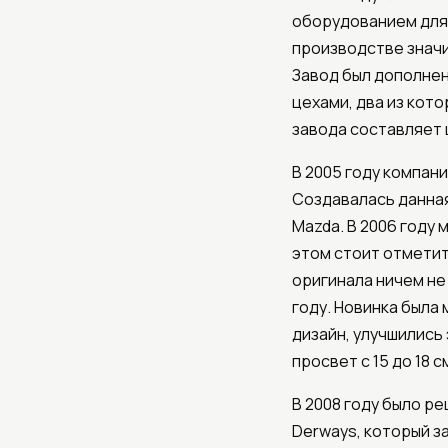
оборудованием для 
производстве значи
Завод был дополнен
цехами, два из кот
завода составляет 
В 2005 году компани
Создавалась данная
Mazda. В 2006 году
этом стоит отметить
оригинала ничем не 
году. Новинка была
дизайн, улучшились
просвет с 15 до 18 с
В 2008 году было 
Derways, который з