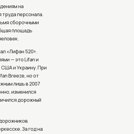
едениям на
я труда персонала.
ырьмя сборочными
Общая площадь
человек.
тал «Лифан 520».
ми — это Lifan и
 США и Украину. При
fan Breeze, но от
ожным лишь в 2007
енно, изменился
еличился дорожный
едорожников
ркесске. За год на