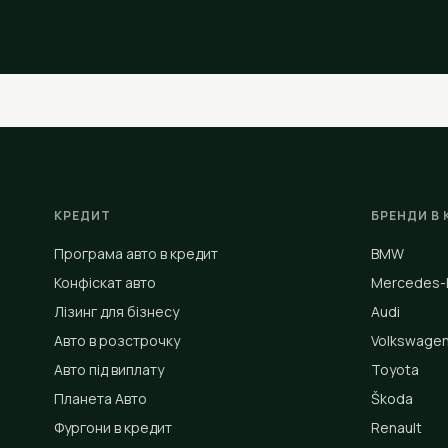
КРЕДИТ
БРЕНДИ В 
Програма авто в кредит
BMW
Конфіскат авто
Mercedes-
Лізинг для бізнесу
Audi
Авто в розстрочку
Volkswage
Авто під виплату
Toyota
Планета Авто
Škoda
Фургони в кредит
Renault