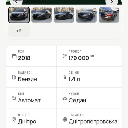
‹
›
Ціна в місяць
+6
РІК
ПРОБІГ
км
2018
179 000
ПАЛИВО
ОБ'ЄМ
Бензин
1.4 л
КПП
КУЗОВ
Автомат
Седан
МІСТО
ОБЛАСТЬ
Дніпро
Дніпропетровська