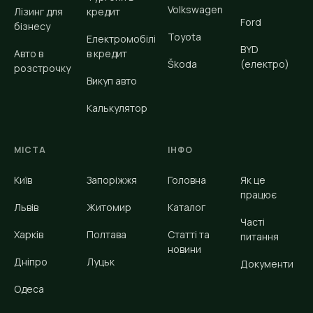
Volkswagen
Лізинг для
кредит
Ford
бізнесу
Toyota
Електромобілі
BYD
Авто в
в кредит
Škoda
(електро)
розстрочку
Викуп авто
Калькулятор
МІСТА
ІНФО
Київ
Запоріжжя
Головна
Як це
працює
Львів
Житомир
Каталог
Часті
Харків
Полтава
Статті та
питання
новини
Дніпро
Луцьк
Документи
Одеса