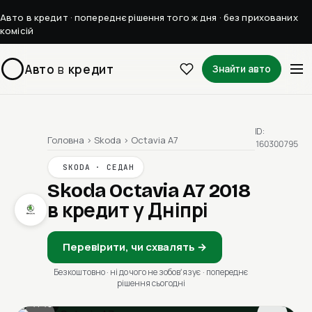
Авто в кредит · попереднє рішення того ж дня · без прихованих
комісій
Авто
в
кредит
Знайти авто
ID:
Головна
›
Skoda
›
Octavia A7
160300795
SKODA · СЕДАН
Skoda Octavia A7 2018
в кредит у Дніпрі
Перевірити, чи схвалять →
Безкоштовно · ні до чого не зобовʼязує · попереднє
рішення сьогодні
1 / 13