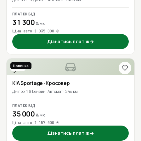
ПЛАТІЖ ВІД
31 300
₴/міс
Ціна авто 1 035 000 ₴
Дізнатись платіж
→
Новинка
2023
Перевірено
KIA
Sportage
· Кросовер
Дніпро
1.6 Бензин
Автомат
24к км
ПЛАТІЖ ВІД
35 000
₴/міс
Ціна авто 1 157 000 ₴
Дізнатись платіж
→