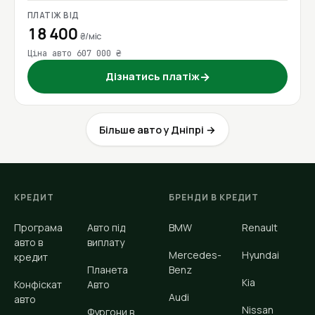
ПЛАТІЖ ВІД
18 400
₴/міс
Ціна авто 607 000 ₴
Дізнатись платіж
→
Більше авто у Дніпрі →
КРЕДИТ
БРЕНДИ В КРЕДИТ
Програма
Авто під
BMW
Renault
авто в
виплату
Mercedes-
Hyundai
кредит
Планета
Benz
Kia
Конфіскат
Авто
Audi
авто
Nissan
Фургони в