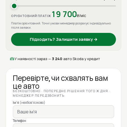
19 700
₴/міс
ОРІЄНТОВНИЙ ПЛАТІЖ
Платіж орієнтовний. Точні умови менеджер розрахує індивідуально
після заявки.
Підходить? Залишити заявку →
У наявності зараз —
3 240
авто Skoda у кредит
Перевірте, чи схвалять вам
це авто
БЕЗКОШТОВНО · ПОПЕРЕДНЄ РІШЕННЯ ТОГО Ж ДНЯ ·
МЕНЕДЖЕР ПЕРЕДЗВОНИТЬ
Ім'я
(необов'язково)
Телефон