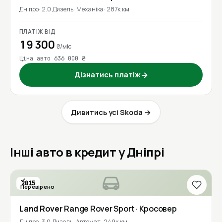
Дніпро
2.0 Дизель
Механіка
287к км
ПЛАТІЖ ВІД
19 300
₴/міс
Ціна авто 636 000 ₴
Дізнатись платіж
→
Дивитись усі Skoda →
Інші авто в кредит у Дніпрі
2015
Перевірено
Land Rover
Range Rover Sport
· Кросовер
Дніпро
3.0 Дизель
Автомат
249к км