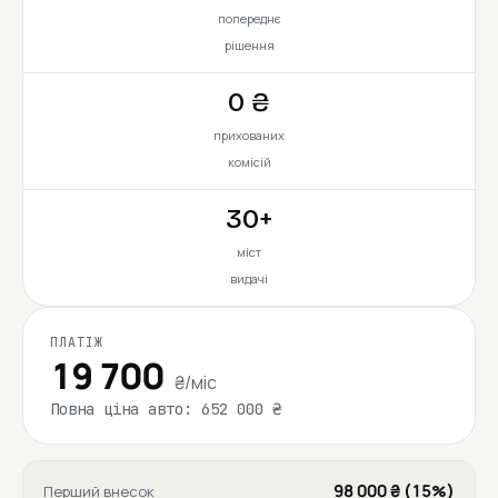
попереднє
рішення
0 ₴
прихованих
комісій
30+
міст
видачі
ПЛАТІЖ
19 700
₴/міс
Повна ціна авто: 652 000 ₴
98 000 ₴ (15%)
Перший внесок