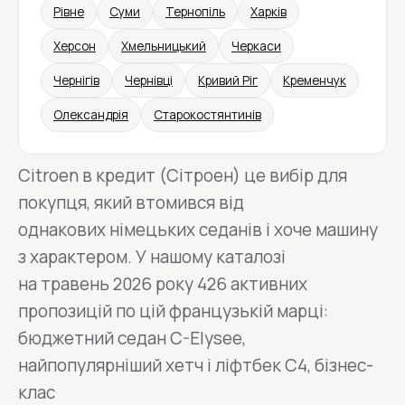
Рівне
Суми
Тернопіль
Харків
Херсон
Хмельницький
Черкаси
Чернігів
Чернівці
Кривий Ріг
Кременчук
Олександрія
Старокостянтинів
Citroen в кредит (Сітроен) це вибір для
покупця, який втомився від
однакових німецьких седанів і хоче машину
з характером. У нашому каталозі
на травень 2026 року 426 активних
пропозицій по цій французькій марці:
бюджетний седан C-Elysee,
найпопулярніший хетч і ліфтбек C4, бізнес-
клас