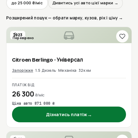
до 25 000 ₴/міс
Дивитись усі авто цієї марки →
Розширений пошук — обрати марку, кузов, рік і ціну →
2023
Перевірено
Citroen
Berlingo
· Універсал
Запоріжжя
1.5 Дизель
Механіка
32к км
ПЛАТІЖ ВІД
26 300
₴/міс
Ціна авто 871 000 ₴
→
Дізнатись платіж