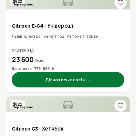
2022
Перевірено
Citroen
E-C4
· Універсал
Львів
Електро · 54 кВт·год
Автомат
36к км
ПЛАТІЖ ВІД
23 600
₴/міс
Ціна авто 779 000 ₴
→
Дізнатись платіж
2021
Перевірено
Citroen
C3
· Хетчбек