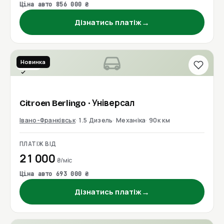
Ціна авто 856 000 ₴
→
Дізнатись платіж
Новинка
2020
Перевірено
Citroen
Berlingo
· Універсал
Івано-Франківськ
1.5 Дизель
Механіка
90к км
ПЛАТІЖ ВІД
21 000
₴/міс
Ціна авто 693 000 ₴
→
Дізнатись платіж