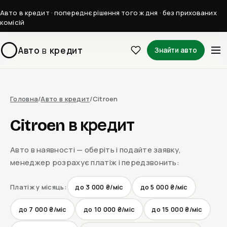
Авто в кредит · попереднє рішення того ж дня · без прихованих
комісій
Авто
в
кредит
Знайти авто
Головна
/
Авто в кредит
/
Citroen
Citroen в кредит
Авто в наявності — оберіть і подайте заявку,
менеджер розрахує платіж і передзвонить:
Платіж у місяць:
до 3 000 ₴/міс
до 5 000 ₴/міс
до 7 000 ₴/міс
до 10 000 ₴/міс
до 15 000 ₴/міс