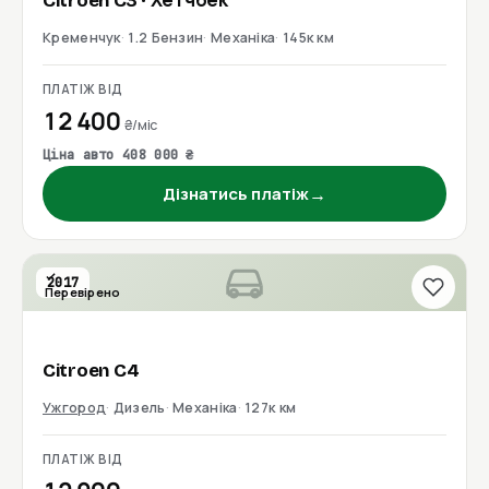
Citroen
C3
· Хетчбек
Кременчук
1.2 Бензин
Механіка
145к км
ПЛАТІЖ ВІД
12 400
₴/міс
Ціна авто 408 000 ₴
→
Дізнатись платіж
2017
Перевірено
Citroen
C4
Ужгород
Дизель
Механіка
127к км
ПЛАТІЖ ВІД