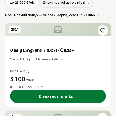
до 25 000 ₴/міс
Дивитись усі авто в місті →
Розширений пошук — обрати марку, кузов, рік і ціну →
2014
Geely
Emgrand 7 (EC7)
· Седан
Суми
1.8 Гібрид
Механіка
159к км
ПЛАТІЖ ВІД
3 100
₴/міс
Ціна авто 99 000 ₴
→
Дізнатись платіж