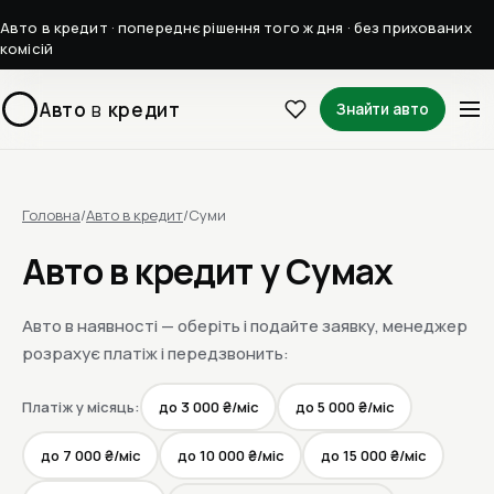
Авто в кредит · попереднє рішення того ж дня · без прихованих
комісій
Авто
в
кредит
Знайти авто
Головна
/
Авто в кредит
/
Суми
Авто в кредит у Сумах
Авто в наявності — оберіть і подайте заявку, менеджер
розрахує платіж і передзвонить:
Платіж у місяць:
до 3 000 ₴/міс
до 5 000 ₴/міс
до 7 000 ₴/міс
до 10 000 ₴/міс
до 15 000 ₴/міс