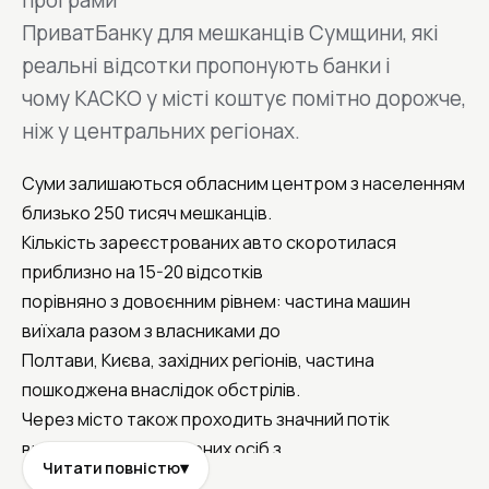
програми
ПриватБанку для мешканців Сумщини, які
реальні відсотки пропонують банки і
чому КАСКО у місті коштує помітно дорожче,
ніж у центральних регіонах.
Суми залишаються обласним центром з населенням
близько 250 тисяч мешканців.
Кількість зареєстрованих авто скоротилася
приблизно на 15-20 відсотків
порівняно з довоєнним рівнем: частина машин
виїхала разом з власниками до
Полтави, Києва, західних регіонів, частина
пошкоджена внаслідок обстрілів.
Через місто також проходить значний потік
внутрішньо переміщених осіб з
Читати повністю
▾
Куп’янська, Вовчанська, Тростянця, Лебедина,