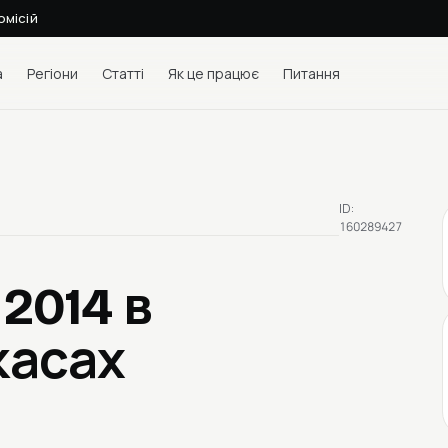
омісій
а
Регіони
Статті
Як це працює
Питання
ID:
160289427
 2014
в
касах