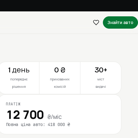
Знайти авто
1 день
0 ₴
30+
попереднє
прихованих
міст
рішення
комісій
видачі
ПЛАТІЖ
12 700
₴/міс
Повна ціна авто: 418 000 ₴