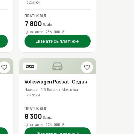
325к км
ПЛАТІЖ ВІД
7 800
₴/міс
Ціна авто 256 000 ₴
→
Дізнатись платіж
2012
Volkswagen
Passat
· Седан
Черкаси
2.5 Бензин
Механіка
267к км
ПЛАТІЖ ВІД
8 300
₴/міс
Ціна авто 274 000 ₴
→
Дізнатись платіж