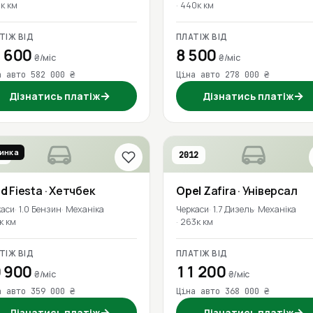
к км
440к км
ТІЖ ВІД
ПЛАТІЖ ВІД
 600
8 500
₴/міс
₴/міс
а авто 582 000 ₴
Ціна авто 278 000 ₴
→
→
Дізнатись платіж
Дізнатись платіж
инка
6
2012
rd
Fiesta
· Хетчбек
Opel
Zafira
· Універсал
каси
1.0 Бензин
Механіка
Черкаси
1.7 Дизель
Механіка
к км
263к км
ТІЖ ВІД
ПЛАТІЖ ВІД
 900
11 200
₴/міс
₴/міс
а авто 359 000 ₴
Ціна авто 368 000 ₴
→
→
Дізнатись платіж
Дізнатись платіж