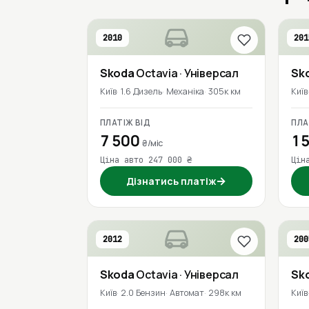
2010
201
Skoda
Octavia
· Універсал
Sk
Київ
1.6 Дизель
Механіка
305к км
Київ
ПЛАТІЖ ВІД
ПЛА
7 500
15
₴/міс
Ціна авто 247 000 ₴
Цін
→
Дізнатись платіж
2012
200
Skoda
Octavia
· Універсал
Sk
Київ
2.0 Бензин
Автомат
298к км
Київ