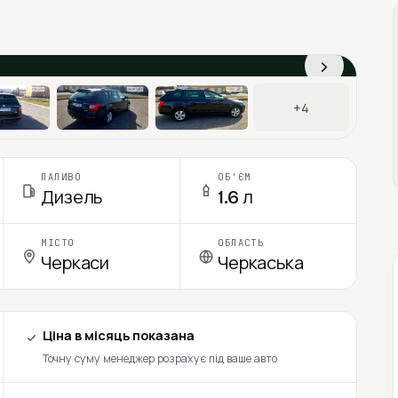
›
+4
ПАЛИВО
ОБ'ЄМ
Дизель
1.6 л
МІСТО
ОБЛАСТЬ
Черкаси
Черкаська
Ціна в місяць показана
Точну суму менеджер розрахує під ваше авто