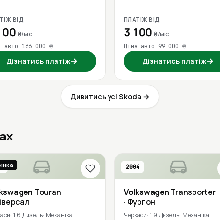
ТІЖ ВІД
ПЛАТІЖ ВІД
100
3 100
₴/міс
₴/міс
а авто 166 000 ₴
Ціна авто 99 000 ₴
→
→
Дізнатись платіж
Дізнатись платіж
Дивитись усі Skoda →
сах
инка
6
2004
lkswagen
Touran
Volkswagen
Transporter
ніверсал
· Фургон
каси
1.6 Дизель
Механіка
Черкаси
1.9 Дизель
Механіка