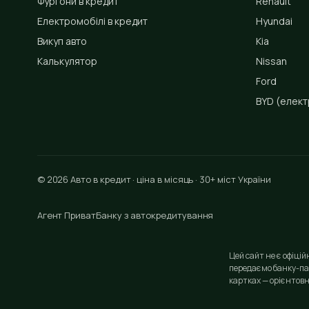
Фургони в кредит
Renault
Електромобілі в кредит
Hyundai
Викуп авто
Kia
Калькулятор
Nissan
Ford
BYD
(елект
© 2026 Авто в кредит · ціна в місяць · 30+ міст України
Агент ПриватБанку з автокредитування
Цей сайт не є офіці
передаємо банку-па
картках — орієнтовн