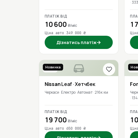
333
ПЛАТІЖ ВІД
ПЛА
10 600
17
₴/міс
Ціна авто 349 000 ₴
Цін
→
Дізнатись платіж
Новинка
Нов
2021
201
Nissan
Leaf
· Хетчбек
Fo
Черкаси
Електро
Автомат
216к км
Чер
134
ПЛАТІЖ ВІД
ПЛА
19 700
10
₴/міс
Ціна авто 650 000 ₴
Цін
→
Дізнатись платіж