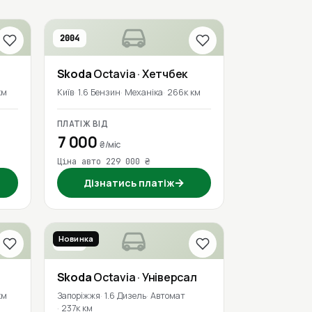
2004
Skoda
Octavia
· Хетчбек
км
Київ
1.6 Бензин
Механіка
266к км
ПЛАТІЖ ВІД
7 000
₴/міс
Ціна авто 229 000 ₴
→
Дізнатись платіж
Новинка
2017
Skoda
Octavia
· Універсал
км
Запоріжжя
1.6 Дизель
Автомат
237к км