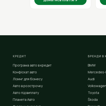
КРЕДИТ
БРЕНДИ В 
Програма авто в кредит
BMW
Конфіскат авто
Mercedes-
Лізинг для бізнесу
Audi
Авто в розстрочку
Volkswage
Авто під виплату
Toyota
Планета Авто
Škoda