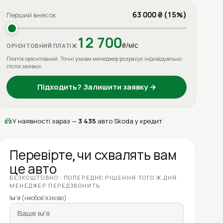
63 000 ₴ (15%)
Перший внесок
12 700
₴/міс
ОРІЄНТОВНИЙ ПЛАТІЖ
Платіж орієнтовний. Точні умови менеджер розрахує індивідуально
після заявки.
Підходить? Залишити заявку →
У наявності зараз —
3 435
авто Skoda у кредит
Перевірте, чи схвалять вам
це авто
БЕЗКОШТОВНО · ПОПЕРЕДНЄ РІШЕННЯ ТОГО Ж ДНЯ ·
МЕНЕДЖЕР ПЕРЕДЗВОНИТЬ
Ім'я
(необов'язково)