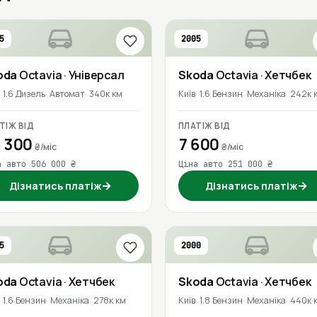
5
2005
oda
Octavia
· Універсал
Skoda
Octavia
· Хетчбек
1.6 Дизель
Автомат
340к км
Київ
1.6 Бензин
Механіка
242к 
ТІЖ ВІД
ПЛАТІЖ ВІД
 300
7 600
₴/міс
₴/міс
а авто 506 000 ₴
Ціна авто 251 000 ₴
→
→
Дізнатись платіж
Дізнатись платіж
5
2000
oda
Octavia
· Хетчбек
Skoda
Octavia
· Хетчбек
1.6 Бензин
Механіка
278к км
Київ
1.8 Бензин
Механіка
440к 