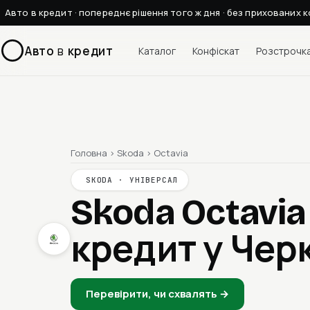
Авто в кредит · попереднє рішення того ж дня · без прихованих к
Авто
в
кредит
Каталог
Конфіскат
Розстрочк
Головна
›
Skoda
›
Octavia
SKODA · УНІВЕРСАЛ
Skoda Octavia
кредит у Чер
Перевірити, чи схвалять →