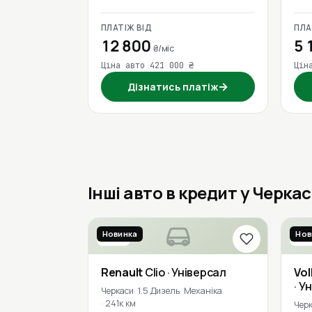
ПЛАТІЖ ВІД
ПЛА
12 800
5 
₴/міс
Ціна авто 421 000 ₴
Цін
→
Дізнатись платіж
Інші авто в кредит у Черка
Новинка
Нов
2016
201
Renault
Clio
· Універсал
Vo
· У
Черкаси
1.5 Дизель
Механіка
241к км
Чер