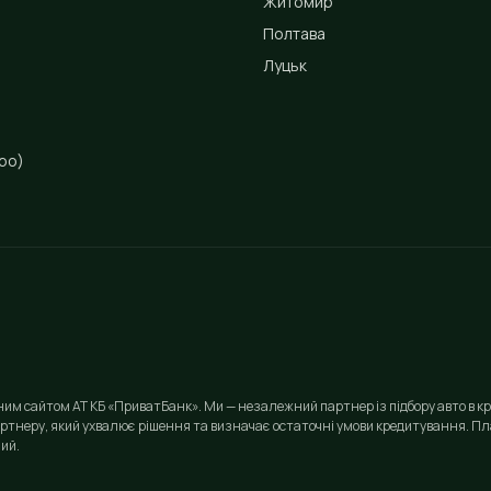
Житомир
Полтава
Луцьк
ро)
йним сайтом АТ КБ «ПриватБанк». Ми — незалежний партнер із підбору авто в кр
ртнеру, який ухвалює рішення та визначає остаточні умови кредитування. Пла
ий.