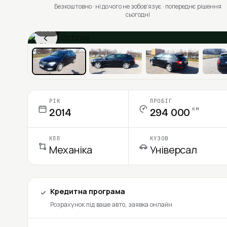
Безкоштовно · ні до чого не зобовʼязує · попереднє рішення
сьогодні
1 / 11
‹
Ціна в місяць
РІК
ПРОБІГ
км
2014
294 000
КПП
КУЗОВ
Механіка
Універсал
Кредитна програма
Розрахунок під ваше авто, заявка онлайн