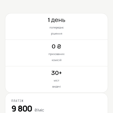
1 день
попереднє
рішення
0 ₴
прихованих
комісій
30+
міст
видачі
ПЛАТІЖ
9 800
₴/міс