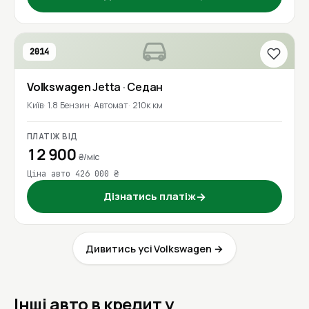
2014
Volkswagen
Jetta
· Седан
Київ
1.8 Бензин
Автомат
210к км
ПЛАТІЖ ВІД
12 900
₴/міс
Ціна авто 426 000 ₴
Дізнатись платіж
→
Дивитись усі Volkswagen →
Інші авто в кредит у