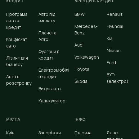
КРЕДИТ
БРЕНДИ В КРЕДИТ
Програма
Авто під
BMW
Renault
авто в
виплату
Mercedes-
Hyundai
кредит
Планета
Benz
Kia
Конфіскат
Авто
Audi
авто
Nissan
Фургони в
Volkswagen
Лізинг для
кредит
Ford
бізнесу
Toyota
Електромобілі
BYD
Авто в
в кредит
Škoda
(електро)
розстрочку
Викуп авто
Калькулятор
МІСТА
ІНФО
Київ
Запоріжжя
Головна
Як це