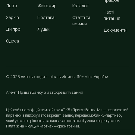
працює
Львів
Житомир
Каталог
Часті
Харків
Полтава
Статті та
питання
новини
Дніпро
Луцьк
Документи
Одеса
© 2026 Авто в кредит · ціна в місяць · 30+ міст України
Агент ПриватБанку з автокредитування
Цей сайт не є офіційним сайтом АТ КБ «ПриватБанк». Ми — незалежний
партнер із підбору авто в кредит: заявку передаємо банку-партнеру,
який ухвалює рішення та визначає остаточні умови кредитування.
Платіж на місяць у картках — орієнтовний.