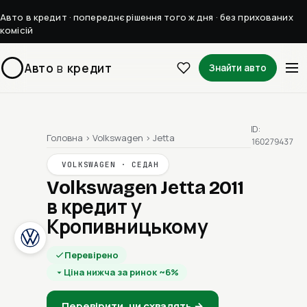
Авто в кредит · попереднє рішення того ж дня · без прихованих
комісій
Авто
в
кредит
Знайти авто
ID:
Головна
›
Volkswagen
›
Jetta
160279437
VOLKSWAGEN · СЕДАН
Volkswagen Jetta 2011
в кредит у
Кропивницькому
Перевірено
Ціна нижча за ринок ~6%
Перевірити, чи схвалять →