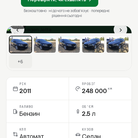
Безкоштовно · ні до чого не зобовʼязує · попереднє
рішення сьогодні
1 / 13
‹
›
Ціна в місяць
+6
РІК
ПРОБІГ
км
2011
248 000
ПАЛИВО
ОБ'ЄМ
Бензин
2.5 л
КПП
КУЗОВ
Автомат
Седан