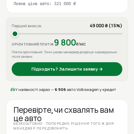
Повна ціна авто: 321 000 ₴
49 000 ₴ (15%)
Перший внесок
9 800
₴/міс
ОРІЄНТОВНИЙ ПЛАТІЖ
Платіж орієнтовний. Точні умови менеджер розрахує індивідуально
після заявки.
Підходить? Залишити заявку →
У наявності зараз —
6 906
авто Volkswagen у кредит
Перевірте, чи схвалять вам
це авто
БЕЗКОШТОВНО · ПОПЕРЕДНЄ РІШЕННЯ ТОГО Ж ДНЯ ·
МЕНЕДЖЕР ПЕРЕДЗВОНИТЬ