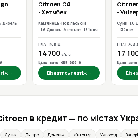
ngo
Citroen
C4
Citroe
· Хетчбек
· Унів
.6 Дизель
Кам'янець-Подільський
Суми
1.6 
1.6 Дизель
Автомат
181к км
134к км
ПЛАТІЖ ВІД
ПЛАТІЖ ВІ
14 700
17 10
₴/міс
₴
Ціна авто 485 000 ₴
Ціна авто
→
→
атіж
Дізнатись платіж
Дізна
itroen в кредит — по містах Укр
Луцьк
Дніпро
Донецьк
Житомир
Ужгород
Запор