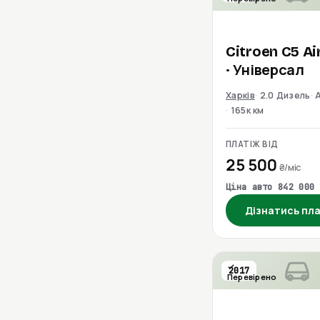
Citroen
C5 Ai
· Універсал
Харків
2.0 Дизель
165к км
ПЛАТІЖ ВІД
25 500
₴/міс
Ціна авто 842 000 
Дізнатись пл
2017
Перевірено