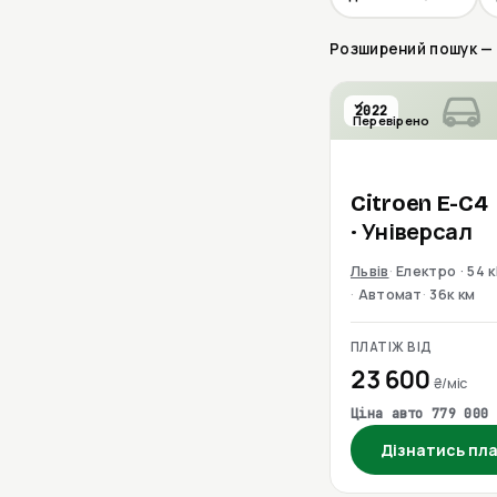
Розширений пошук — о
2022
Перевірено
Citroen
E-C4
· Універсал
Львів
Електро · 54 
Автомат
36к км
ПЛАТІЖ ВІД
23 600
₴/міс
Ціна авто 779 000 
Дізнатись пл