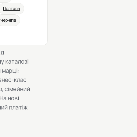
Полтава
Чернігів
ід
у каталозі
 марці:
знес-клас
o, сімейний
На нові
ний платіж