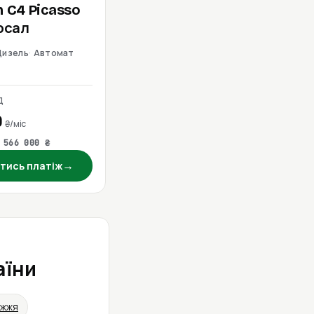
n
C4 Picasso
ерсал
Дизель
Автомат
Д
0
₴/міс
 566 000 ₴
→
тись платіж
аїни
іжжя