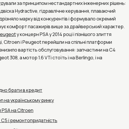
будували за принципом нестандартних інженерних рішень:
двіска Hydractive, гідравлічне керування, плаваючий
ідрізняло марку від конкурентів і формувало окремий
інує комфорт пасажирів вище за драйверський характер.
eugeot
у концерн PSA у 2014 році і пізнішого злиття
році, Citroen і Peugeot перейшли на спільні платформи
 знизило вартість обслуговування: запчастини на C4
ot 308, а мотор 1.6 VTi стоїть і на Berlingo, і на
ідно брати в кредит
en на українському ринку
 PSA на Citroen
 C5 і ремонтопридатність