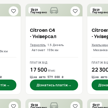
2019
2019
Перевірено
Перевірен
Citroen
C4
Citroe
· Універсал
· Унів
Тернопіль
1.5 Дизель
Хмельниц
Автомат
159к км
Механіка
9к км
ПЛАТІЖ ВІД
ПЛАТІЖ ВІ
17 500
22 30
₴/міс
₴
Ціна авто 579 000 ₴
Ціна авто
→
→
атіж
Дізнатись платіж
Дізна
2018
2017
Перевірено
Перевірен