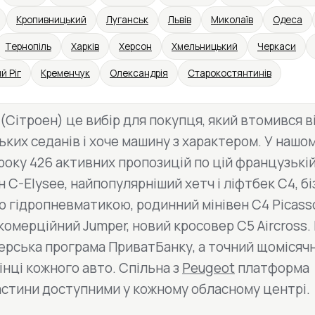
Кропивницький
Луганськ
Львів
Миколаїв
Одеса
Тернопіль
Харків
Херсон
Хмельницький
Черкаси
й Ріг
Кременчук
Олександрія
Старокостянтинів
 (Сітроен) це вибір для покупця, який втомився в
ких седанів і хоче машину з характером. У нашом
року 426 активних пропозицій по цій французькій
C-Elysee, найпопулярніший хетч і ліфтбек C4, бі
 гідропневматикою, родинний мінівен C4 Picass
 комерційний Jumper, новий кросовер C5 Aircross. 
нерська програма ПриватБанку, а точний щомісяч
інці кожного авто. Спільна з
Peugeot
платформа
астини доступними у кожному обласному центрі.