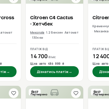
rcross
Citroen
C4 Cactus
Citroe
· Хетчбек
Кременчу
Механіка
Автомат
Миколаїв
1.2 Бензин
Автомат
130к км
ПЛАТІЖ ВІД
ПЛАТІЖ ВІ
14 700
12 40
₴/міс
₴
Ціна авто 486 000 ₴
Ціна авто
→
→
атіж
Дізнатись платіж
Дізна
2017
2017
Перевірено
Перевірен