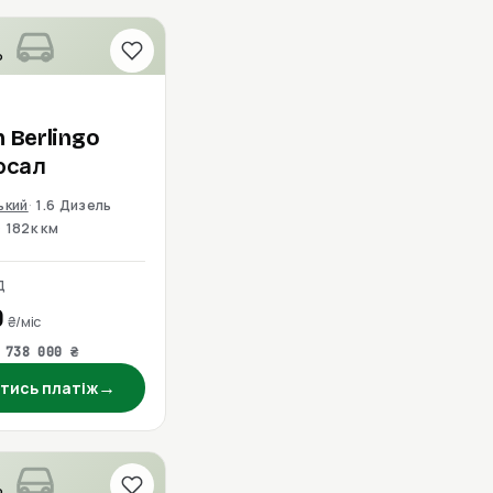
о
n
Berlingo
ерсал
ький
1.6 Дизель
182к км
Д
0
₴/міс
 738 000 ₴
→
тись платіж
о