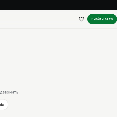
Знайти авто
едзвонить:
міс