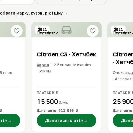
брати марку, кузов, рік і ціну →
2021
2021
Перевірено
Перевірен
Citroen
C3
· Хетчбек
Citroe
· Хетч
Харків
1.2 Бензин
Механіка
39к км
кВт·год
Олександ
Автомат
ПЛАТІЖ ВІД
ПЛАТІЖ ВІ
15 500
25 90
₴/міс
₴
Ціна авто 511 000 ₴
Ціна авто
→
→
атіж
Дізнатись платіж
Дізна