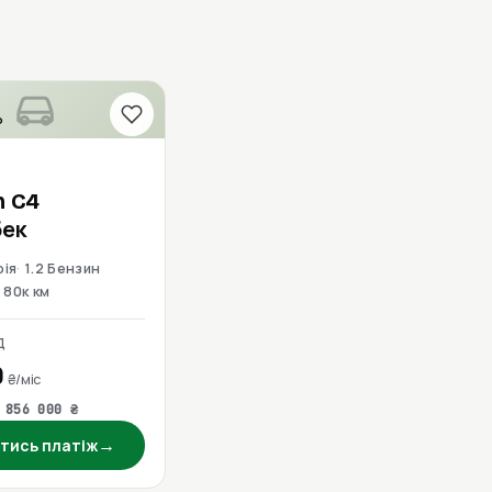
о
n
C4
бек
рія
1.2 Бензин
80к км
Д
0
₴/міс
 856 000 ₴
→
тись платіж