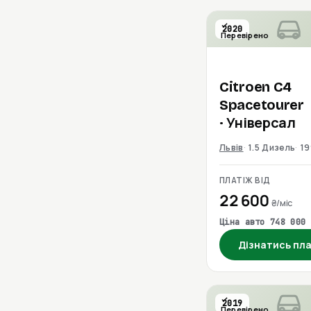
2020
Перевірено
Citroen
C4
Spacetourer
· Універсал
Львів
1.5 Дизель
19
ПЛАТІЖ ВІД
22 600
₴/міс
Ціна авто 748 000 
Дізнатись пл
2019
Перевірено