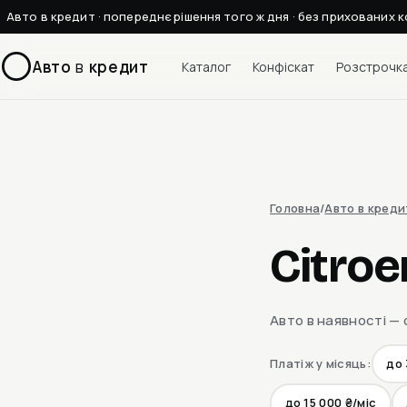
Авто в кредит · попереднє рішення того ж дня · без прихованих к
Авто
в
кредит
Каталог
Конфіскат
Розстрочк
Головна
/
Авто в креди
Citroe
Авто в наявності — 
Платіж у місяць:
до 
до 15 000 ₴/міс