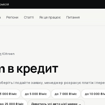
омісій
а
Регіони
Статті
Як це працює
Питання
т
/
Citroen
n в кредит
оберіть і подайте заявку, менеджер розрахує платіж і пер
3 000 ₴/міс
до 5 000 ₴/міс
до 7 000 ₴/міс
до 10 000 ₴/
до 25 000 ₴/міс
Дивитись усі авто цієї марки →