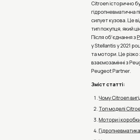
Citroen історично 
гідропневматична пі
силует кузова. Це в
тип покупця, який ц
Після обʼєднання з
P
у Stellantis у 2021 
та мотори. Це різко
взаємозамінні з Peuge
Peugeot Partner.
Зміст статті:
Чому Citroen виг
Топ моделі Citro
Мотори і коробки
Гідропневматика