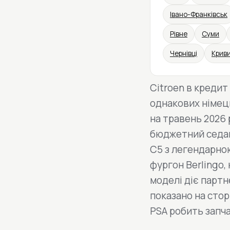
Івано-Франківськ
Рівне
Суми
Чернівці
Криви
Citroen в кредит
однакових німець
на травень 2026 
бюджетний седан 
C5 з легендарною
фургон Berlingo,
моделі діє парт
показано на стор
PSA робить запч