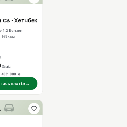
n
C3
· Хетчбек
к
1.2 Бензин
145к км
Д
0
₴/міс
 409 000 ₴
→
тись платіж
о