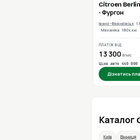
Citroen
Berli
· Фургон
Івано-Франківськ
1
Механіка
180к км
ПЛАТІЖ ВІД
13 300
₴/міс
Ціна авто 440 000 
Дізнатись пл
Каталог C
Київ
Вінниця