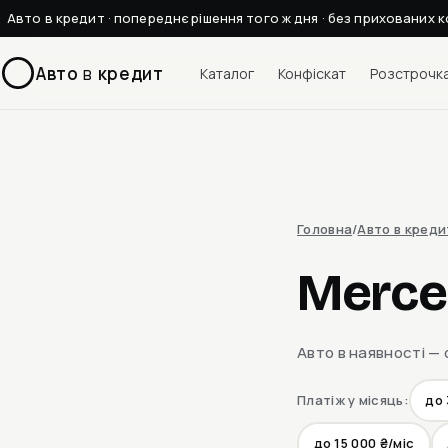
Авто в кредит · попереднє рішення того ж дня · без прихованих к
Авто
в
кредит
Каталог
Конфіскат
Розстрочк
Головна
/
Авто в креди
Merce
Авто в наявності — 
Платіж у місяць:
до 
до 15 000 ₴/міс