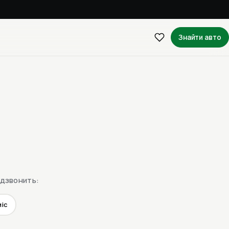
Знайти авто
едзвонить:
міс