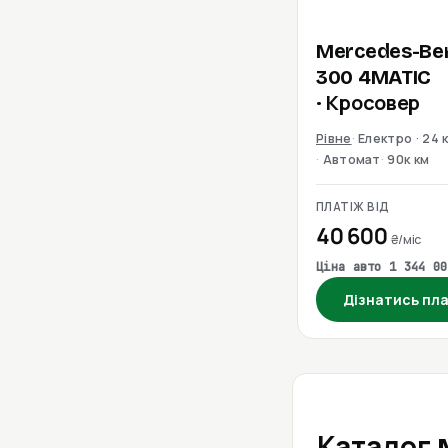
Mercedes-Be
300 4MATIC
· Кросовер
Рівне
Електро · 24 
Автомат
90к км
ПЛАТІЖ ВІД
40 600
₴/міс
Ціна авто 1 344 00
Дізнатись пл
Каталог 