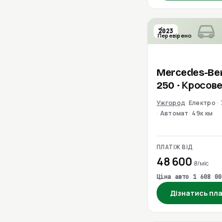
2023
Перевірено
Mercedes-Be
250
· Кросов
Ужгород
Електро · 
Автомат
49к км
ПЛАТІЖ ВІД
48 600
₴/міс
Ціна авто 1 608 00
Дізнатись пл