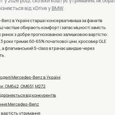
т у 2026 році, скільки коштує утримання, як обр
ізняється від xDrive у
BMW
.
Benz в Україні старша і консервативніша за фанатів
пці частіше обирають комфорт і запас міцності замість
є ринок з добре прогнозованою залишковою вартістю:
 3 роки тримає 60-65% початкової ціни, кросовер GLE
, а флагманський S-class втрачає швидше через
ть.
оделі Mercedes-Benz в Україні
ти: OM642, OM651, M272
відрізняється від конкурентів
ання Mercedes-Benz
і вартість утримання