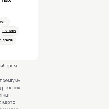
іжжя
Полтава
Чернігів
вибором
 преміуму.
д робочих
рінці
z варто