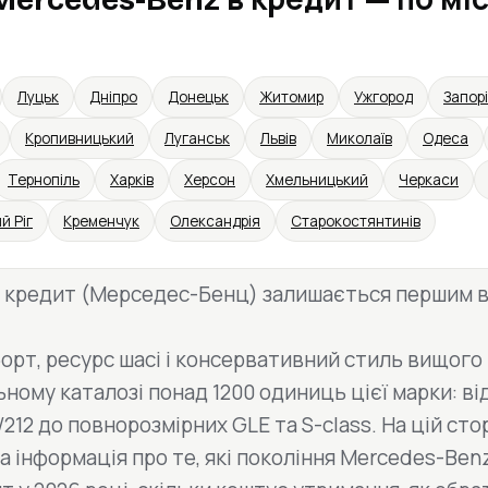
Луцьк
Дніпро
Донецьк
Житомир
Ужгород
Запор
Кропивницький
Луганськ
Львів
Миколаїв
Одеса
Тернопіль
Харків
Херсон
Хмельницький
Черкаси
й Ріг
Кременчук
Олександрія
Старокостянтинів
 кредит (Мерседес-Бенц) залишається першим 
орт, ресурс шасі і консервативний стиль вищого
ному каталозі понад 1200 одиниць цієї марки: ві
W212 до повнорозмірних GLE та S-class. На цій сто
а інформація про те, які покоління Mercedes-Ben