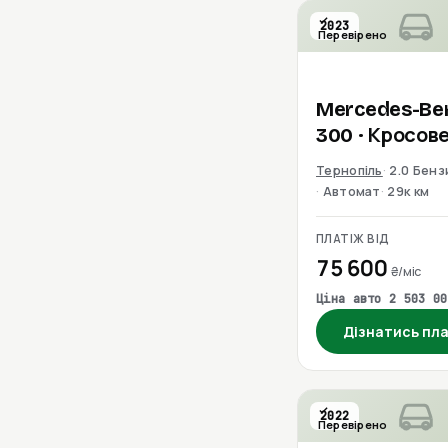
2023
Перевірено
Mercedes-Be
300
· Кросов
Тернопіль
2.0 Бенз
Автомат
29к км
ПЛАТІЖ ВІД
75 600
₴/міс
Ціна авто 2 503 00
Дізнатись пл
2022
Перевірено