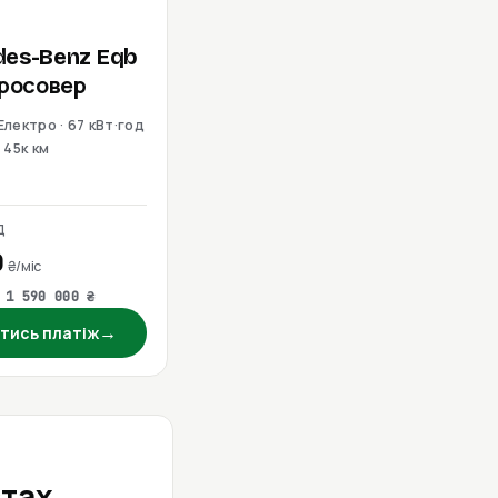
des-Benz
Eqb
Кросовер
Електро · 67 кВт·год
45к км
Д
0
₴/міс
 1 590 000 ₴
→
тись платіж
стах