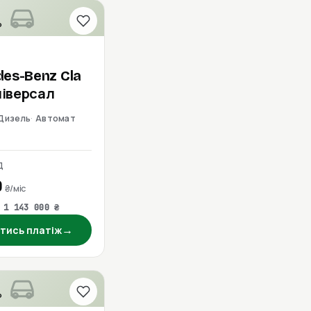
о
des-Benz
Cla
ніверсал
 Дизель
Автомат
Д
0
₴/міс
 1 143 000 ₴
→
тись платіж
о