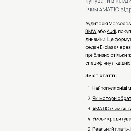
купувати в креди
і чим 4MATIC відр
Аудиторія Mercedes-
BMW
або
Audi
: поку
динаміки. Це форму
седан E-class через
приблизно стільки ж
специфічну ліквідніс
Зміст статті:
Найпопулярніші м
Які мотори обра
4MATIC і чим він 
Умови кредитув
Реальний платіж 