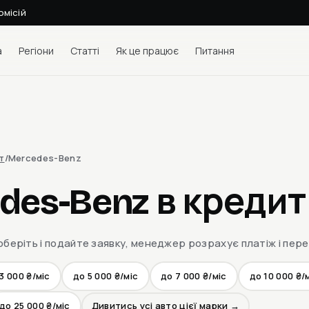
омісій
а
Регіони
Статті
Як це працює
Питання
т
/
Mercedes-Benz
des-Benz в кредит
оберіть і подайте заявку, менеджер розрахує платіж і пер
3 000 ₴/міс
до 5 000 ₴/міс
до 7 000 ₴/міс
до 10 000 ₴/
до 25 000 ₴/міс
Дивитись усі авто цієї марки →