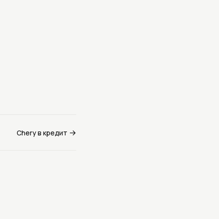
країні
→
Chery в кредит