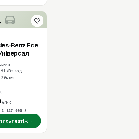
о
des-Benz
Eqe
 Універсал
цький
 91 кВт·год
39к км
Д
0
₴/міс
 2 127 000 ₴
→
тись платіж