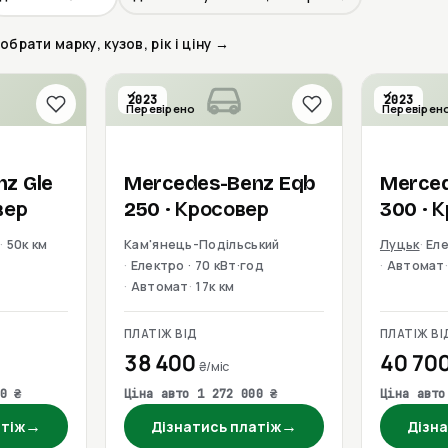
брати марку, кузов, рік і ціну →
2023
2023
Перевірено
Перевірен
nz
Gle
Mercedes-Benz
Eqb
Merce
вер
250
· Кросовер
300
· 
д
50к км
Кам'янець-Подільський
Луцьк
Еле
Електро · 70 кВт·год
Автомат
Автомат
17к км
ПЛАТІЖ ВІД
ПЛАТІЖ ВІ
38 400
40 70
₴/міс
0 ₴
Ціна авто 1 272 000 ₴
Ціна авто
→
→
атіж
Дізнатись платіж
Дізна