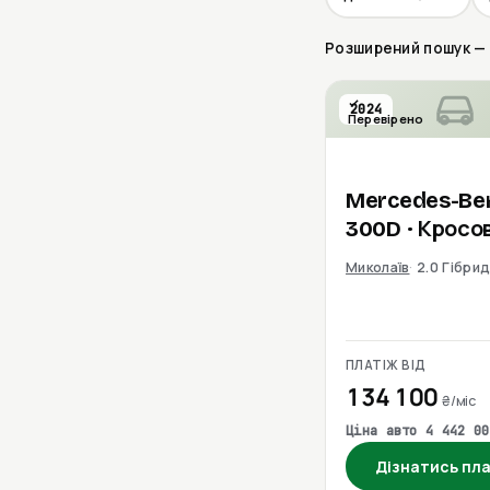
Розширений пошук — о
2024
Перевірено
Mercedes-Be
300D
· Кросо
Миколаїв
2.0 Гібри
ПЛАТІЖ ВІД
134 100
₴/міс
Ціна авто 4 442 00
Дізнатись пл