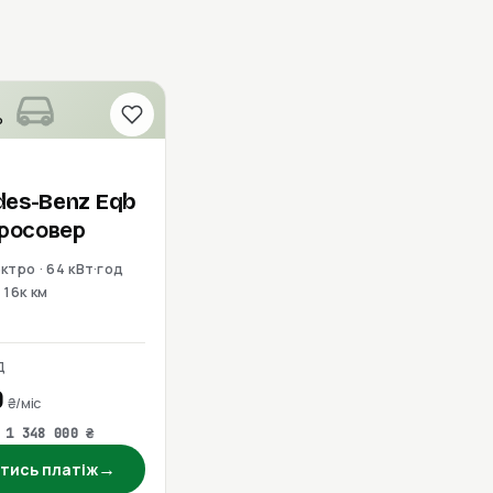
о
des-Benz
Eqb
Кросовер
ктро · 64 кВт·год
16к км
Д
0
₴/міс
 1 348 000 ₴
→
тись платіж