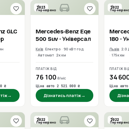
2023
2022
Перевірено
Перевірен
nz
GLC
Mercedes-Benz
Eqe
Merce
ер
500 Suv
· Універсал
180
· У
ин
Київ
Електро · 90 кВт·год
Львів
2.0
Автомат
2к км
175к км
ПЛАТІЖ ВІД
ПЛАТІЖ ВІ
76 100
34 60
₴/міс
0 ₴
Ціна авто 2 521 000 ₴
Ціна авто
→
→
атіж
Дізнатись платіж
Дізна
2022
2022
Перевірено
Перевірен