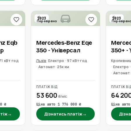
2023
2023
Перевірено
Перевірен
nz
Eqb
Mercedes-Benz
Eqe
Merce
ер
350
· Універсал
350+
·
71 кВт·год
Львів
Електро · 97 кВт·год
Кропивни
Автомат
25к км
Електро ·
Автомат
ПЛАТІЖ ВІД
ПЛАТІЖ ВІ
53 600
64 20
₴/міс
0 ₴
Ціна авто 1 776 000 ₴
Ціна авто
→
→
атіж
Дізнатись платіж
Дізна