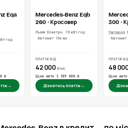
nz
Eqa
Mercedes-Benz
Eqb
Merce
260
· Кросовер
300
· 
Львів
Електро · 70 кВт·год
Ужгород
Автомат
15к км
Автомат
кВт·год
ПЛАТІЖ ВІД
ПЛАТІЖ ВІ
42 000
48 00
₴/міс
0 ₴
Ціна авто 1 389 000 ₴
Ціна авто
→
→
атіж
Дізнатись платіж
Дізна
Mercedes-Benz в кредит — по мі