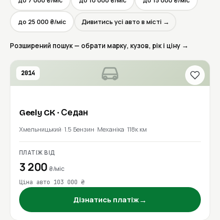
до 7 000 ₴/міс
до 10 000 ₴/міс
до 15 000 ₴/міс
до 25 000 ₴/міс
Дивитись усі авто в місті →
Розширений пошук — обрати марку, кузов, рік і ціну →
2014
Geely
CK
· Седан
Хмельницький
1.5 Бензин
Механіка
118к км
ПЛАТІЖ ВІД
3 200
₴/міс
Ціна авто 103 000 ₴
→
Дізнатись платіж