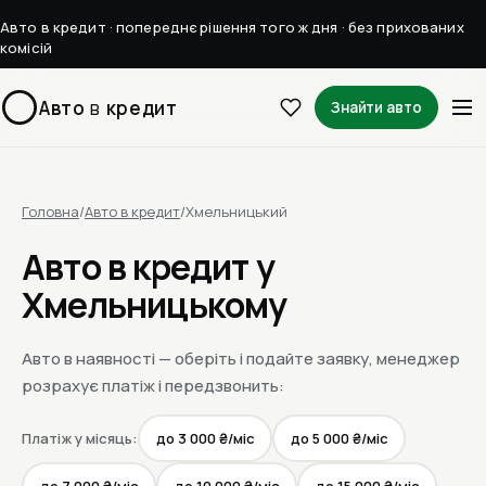
Авто в кредит · попереднє рішення того ж дня · без прихованих
комісій
Авто
в
кредит
Знайти авто
Головна
/
Авто в кредит
/
Хмельницький
Авто в кредит у
Хмельницькому
Авто в наявності — оберіть і подайте заявку, менеджер
розрахує платіж і передзвонить:
Платіж у місяць:
до 3 000 ₴/міс
до 5 000 ₴/міс