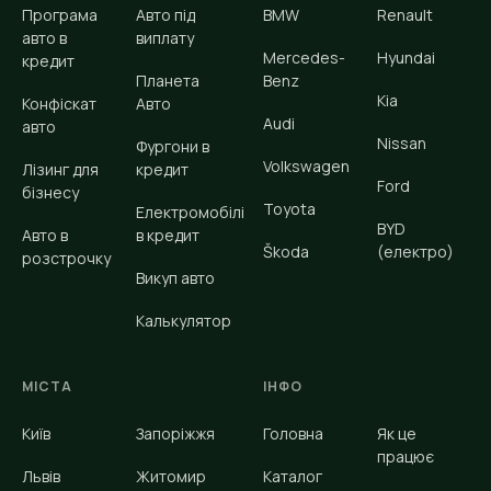
парком автомобілів, що перевищує 95 тисяч
Програма
Авто під
BMW
Renault
одиниць. Структура попиту тут
авто в
виплату
Mercedes-
Hyundai
помітно відрізняється від західних областей. По-
кредит
Планета
Benz
перше, через ринок на
Kia
Конфіскат
Авто
Виставці у місті багато ФОПів-торговців, які купують
Audi
авто
Nissan
Фургони в
комерційні
Volkswagen
Лізинг для
кредит
мікроавтобуси і кросовери для перевезення товару.
Ford
бізнесу
По-друге, транзитна
Toyota
Електромобілі
BYD
Авто в
в кредит
позиція робить популярними універсали і пікапи:
Škoda
(електро)
розстрочку
фермери з районів між
Викуп авто
Старокостянтиновим і Городком активно беруть
Калькулятор
Ford
Ranger,
Volkswagen
Amarok,
Mitsubishi
L200.
МІСТА
ІНФО
Найпопулярніші сегменти у місті виглядають так:
Київ
Запоріжжя
Головна
Як це
Робочі універсали для ФОПів:
Volkswagen
Caddy,
працює
Львів
Житомир
Каталог
Renault
Kangoo,
Citroen
Berlingo.