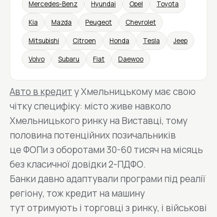
Mercedes-Benz
Hyundai
Opel
Toyota
Kia
Mazda
Peugeot
Chevrolet
Mitsubishi
Citroen
Honda
Tesla
Jeep
Volvo
Subaru
Fiat
Daewoo
Авто в кредит
у Хмельницькому має свою
чітку специфіку: місто живе навколо
Хмельницького ринку на Виставці, тому
половина потенційних позичальників
це ФОПи з оборотами 30-60 тисяч на місяць
без класичної довідки 2-ПДФО.
Банки давно адаптували програми під реалії
регіону, тож кредит на машину
тут отримують і торговці з ринку, і військові