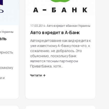
17.03.2014
· Авто в кредит в Банках Украины
ах Украины
Авто в кредит в А-Банк
ель
Автокредитование как вид кредита к
уже известному А-банку пока-что, к
сожалению, не добралось. Это
ярность
объяснимо, поскольку банк
является тесным партнером
ПриватБанка, хотя…
ромному
Читати →
и и