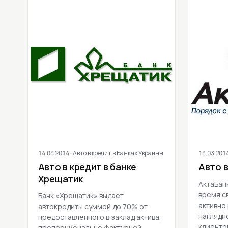
14.03.2014
· Авто в кредит в Банках Украины
13.03.201
Авто в кредит в банке
Авто в
Хрещатик
АктаБанк
время с
Банк «Хрещатик» выдает
активно
автокредиты суммой до 70% от
наглядн
предоставленного в заклад актива,
клиенто
пропорционально фактурной