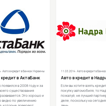
4
· Авто в кредит в Банках Украины
11.03.2014
· Авто в кредит в Банк
 кредит в АктаБанк
Авто в кредит в Надр
 появился в 2008 году и за
Если вы хотите взять кредит
воего существования
покупку автомобиля, то Над
 развивается. Это хорошо и
пожалуй, не лучший партне
о видно по увеличению
деле, поскольку на сегодн
в, которые доверяют
день…