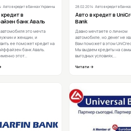
4
· Авто в кредит в Банках Украины
28.02.2014
· Авто в кредит в Банк
 кредит в
Авто в кредит в UniCr
айзен банк Аваль
Bank
 автомобиля это мечта
Давно мечтаете о личном
мужчин и женщин, и
автомобиле, но денег не хв
вить ее поможет кредит на
Вам поможет в этом UniCred
Райффайзен банк Аваль.
Мы выдаем кредиты на сам
именно этот…
выгодных условиях,…
→
Читати →