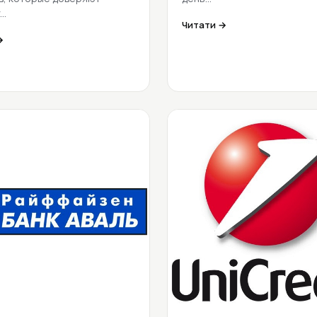
у…
Читати →
→