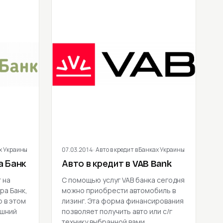
ах Украины
07.03.2014
· Авто в кредит в Банках Украины
а Банк
Авто в кредит в VAB Bank
 на
С помощью услуг VAB банка сегодня
ра Банк,
можно приобрести автомобиль в
р в этом
лизинг. Эта форма финансирования
яшний
позволяет получить авто или с/г
технику выбранной вами…