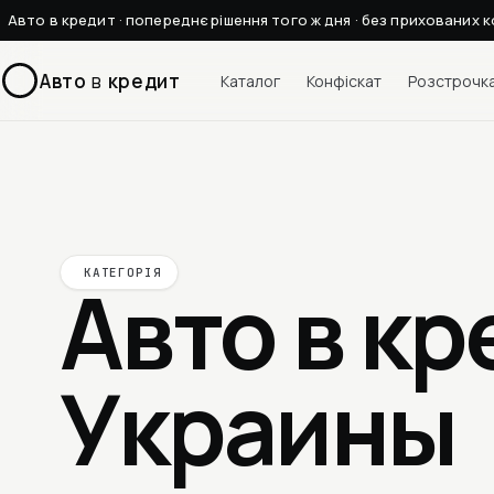
Авто в кредит · попереднє рішення того ж дня · без прихованих к
Авто
в
кредит
Каталог
Конфіскат
Розстрочк
КАТЕГОРІЯ
Авто в кр
Украины