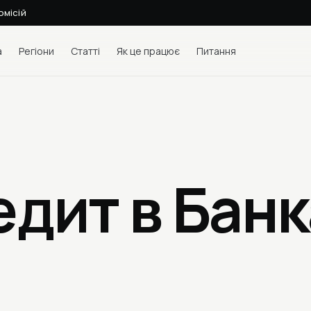
омісій
а
Регіони
Статті
Як це працює
Питання
едит в Бан