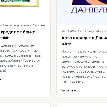
4
· Авто в кредит в Банках Украины
24.03.2014
· Авто в кредит в Банк
 кредит от банка
нный
Авто в кредит в Дани
Банк
ивденный» предлагает
нтересную и доступную
Постоянно растущая попул
му кредитования для при
кредитов и неуклонно
 автомобиля «Твое авто».
увеличивающиеся цены на
ет стать участником
автомобили, приводят к ог
ммы?
количеству всевозможных
предложений в этой област
→
найти среди…
Читати →