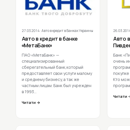
27.03.2014
· Авто в кредит в Банках Украины
26.03.201
Авто в кредит в банке
Авто в
«МетаБанк»
Пивде
ПАО «МетаБанк» —
Банк «П
специализированный
очень и
сберегательный банк,который
програм
предоставляет свои услуги малому
покупке
и среднему бизнесу,а так же
Кто мож
частным лицам. Банк был учрежден
програ
в 1993…
Читати 
Читати →