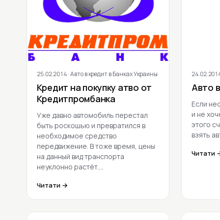
25.02.2014
· Авто в кредит в Банках Украины
24.02.201
Кредит на покупку атво от
Авто в
Кредитпромбанка
Если не
и не хо
Уже давно автомобиль перестал
этого с
быть роскошью и превратился в
взять ав
необходимое средство
передвижение. В тоже время, цены
Читати 
на данный вид транспорта
неуклонно растёт.…
Читати →