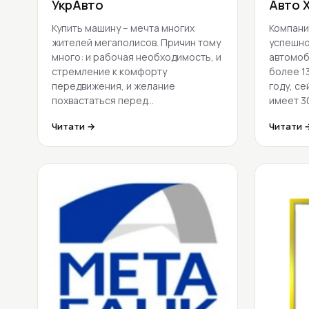
УкрАвто
Авто 
Купить машину – мечта многих
Компани
жителей мегаполисов. Причин тому
успешно
много: и рабочая необходимость, и
автомоб
стремление к комфорту
более 13
передвижения, и желание
году, с
похвастаться перед…
имеет 3
Читати →
Читати 