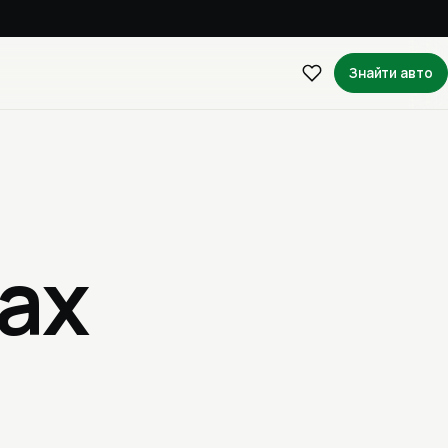
Знайти авто
ках