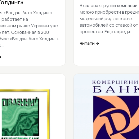
Холдинг»
В салонах группы компаний
можно приобрести в кредит
я «Богдан-Авто Холдинг»
модельный ряд легковых
 работает на
автомобилей со ставкой от
ильном рынке Украины уже
процентов. Еще в кредит…
 лет. Основанная в 2001
ейчас «Богдан-Авто Холдинг»
Читати →
0…
→