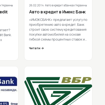
ах Украины
26.02.2014
· Авто в кредит в Банках Украины
edit
Авто в кредит в Имекс Банк
«ИМЭКСБАНК» предлагает услугу по
приобретению авто в кредит. Банк
строит свою систему кредитования
атает?
покупки автомобилей на основе
it Bank.
гибкой схемы процентных ставок и…
ых
Читати →