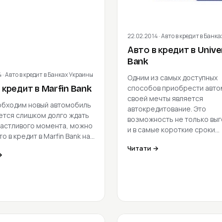
22.02.2014
· Авто в кредит в Банк
Авто в кредит в Unive
Bank
4
· Авто в кредит в Банках Украины
Одним из самых доступных
способов приобрести авт
 кредит в Marfin Bank
своей мечты является
обходим новый автомобиль
автокредитование. Это
чется слишком долго ждать
возможность не только выг
частливого момента, можно
и в самые короткие сроки…
то в кредит в Marfin Bank на…
Читати →
→