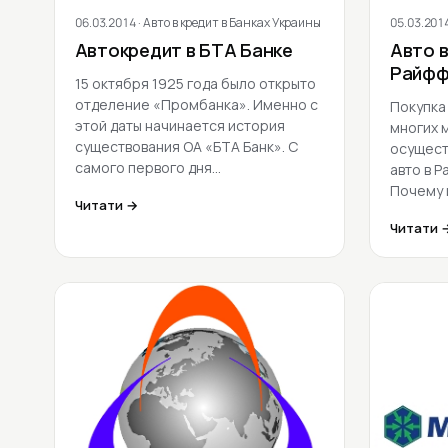
06.03.2014
· Авто в кредит в Банках Украины
05.03.201
Автокредит в БТА Банке
Авто в
Райфф
15 октября 1925 года было открыто
отделение «Промбанка». Именно с
Покупка
этой даты начинается история
многих 
существования ОА «БТА Банк». С
осущест
самого первого дня…
авто в 
Почему 
Читати →
Читати 