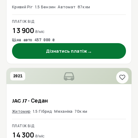
Кривий Ріг
1.5 Бензин
Автомат
87к км
ПЛАТІЖ ВІД
13 900
₴/міс
Ціна авто 457 000 ₴
→
Дізнатись платіж
2021
JAC
J7
· Седан
Житомир
1.5 Гібрид
Механіка
70к км
ПЛАТІЖ ВІД
14 300
₴/міс