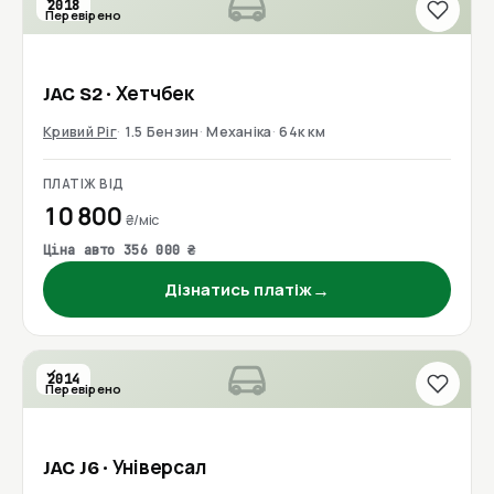
2018
Перевірено
JAC
S2
· Хетчбек
Кривий Ріг
1.5 Бензин
Механіка
64к км
ПЛАТІЖ ВІД
10 800
₴/міс
Ціна авто 356 000 ₴
→
Дізнатись платіж
2014
Перевірено
JAC
J6
· Універсал