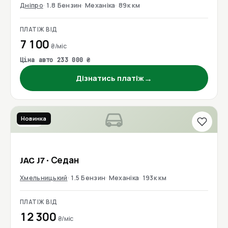
Дніпро
1.8 Бензин
Механіка
89к км
ПЛАТІЖ ВІД
7 100
₴/міс
Ціна авто 233 000 ₴
→
Дізнатись платіж
Новинка
2021
JAC
J7
· Седан
Хмельницький
1.5 Бензин
Механіка
193к км
ПЛАТІЖ ВІД
12 300
₴/міс