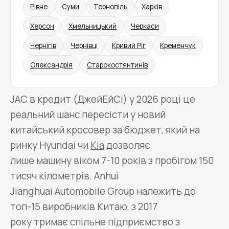
Рівне
Суми
Тернопіль
Харків
Херсон
Хмельницький
Черкаси
Чернігів
Чернівці
Кривий Ріг
Кременчук
Олександрія
Старокостянтинів
JAC в кредит (ДжейЕйСі) у 2026 році це
реальний шанс пересісти у новий
китайський кросовер за бюджет, який на
ринку Hyundai чи
Kia
дозволяє
лише машину віком 7-10 років з пробігом 150
тисяч кілометрів. Anhui
Jianghuai Automobile Group належить до
топ-15 виробників Китаю, з 2017
року тримає спільне підприємство з