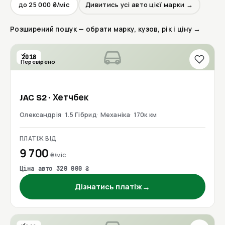
до 25 000 ₴/міс
Дивитись усі авто цієї марки →
Розширений пошук — обрати марку, кузов, рік і ціну →
2018
Перевірено
JAC
S2
· Хетчбек
Олександрія
1.5 Гібрид
Механіка
170к км
ПЛАТІЖ ВІД
9 700
₴/міс
Ціна авто 320 000 ₴
→
Дізнатись платіж