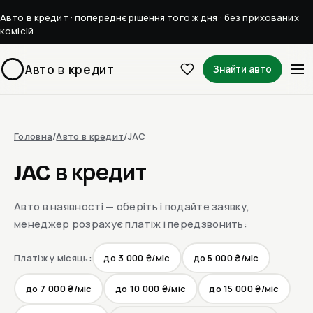
Авто в кредит · попереднє рішення того ж дня · без прихованих
комісій
Авто
в
кредит
Знайти авто
Головна
/
Авто в кредит
/
JAC
JAC в кредит
Авто в наявності — оберіть і подайте заявку,
менеджер розрахує платіж і передзвонить:
Платіж у місяць:
до 3 000 ₴/міс
до 5 000 ₴/міс
до 7 000 ₴/міс
до 10 000 ₴/міс
до 15 000 ₴/міс