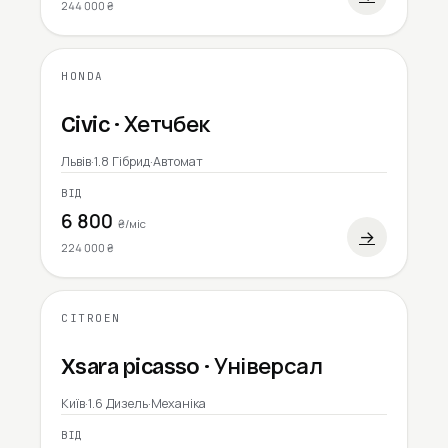
244 000 ₴
HONDA
2007
Civic · Хетчбек
Львів
·
1.8 Гібрид
·
Автомат
ВІД
6 800
₴/міс
→
224 000 ₴
CITROEN
2006
Xsara picasso · Універсал
Київ
·
1.6 Дизель
·
Механіка
ВІД