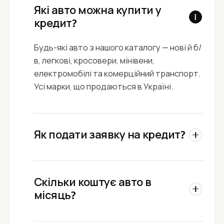
Які авто можна купити у
кредит?
Будь-які авто з нашого каталогу — нові й б/
в, легкові, кросовери, мінівени,
електромобілі та комерційний транспорт.
Усі марки, що продаються в Україні.
Як подати заявку на кредит?
Оберіть авто з каталогу, на його сторінці
заповніть коротку форму. Менеджер
Скільки коштує авто в
ПриватБанку передзвонить протягом 4
місяць?
годин (09:00–20:00) і супроводить угоду
до видачі ключів.
На сторінці кожного авто вказано