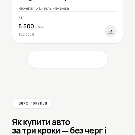
Чернігів
·
1.5 Дизель
·
Механіка
ВІД
5 500
₴/міс
→
180 000 ₴
Завантажити ще 53 603 авто
ШЛЯХ ПОКУПЦЯ
Як купити авто
за три кроки
— без черг і