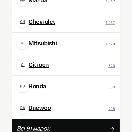
Mazda
MA
1 642
Chevrolet
CH
1 467
Mitsubishi
MI
1 328
Citroen
CI
870
Honda
HO
850
Daewoo
DA
725
Всі 91 марок
→