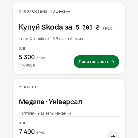
Octavia · 1.8 Бензин
2009
2009 · 425 000 км
SKODA
Купуй Skoda за
5 300 ₴
/міс
Івано-Франківськ
·
1.8 Бензин
·
Автомат
ВІД
5 300
₴/міс
Дивитись авто →
174 000 ₴
RENAULT
2008
Megane · Універсал
Полтава
·
1.9 Дизель
·
Механіка
ВІД
7 400
₴/міс
→