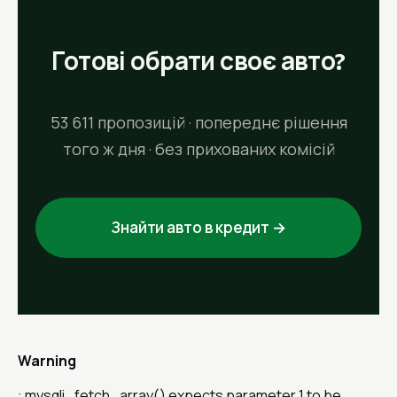
Готові обрати своє авто?
53 611 пропозицій · попереднє рішення
того ж дня · без прихованих комісій
Знайти авто в кредит →
Warning
: mysqli_fetch_array() expects parameter 1 to be