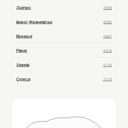
Дніпро
3 339
Івано-Франківськ
3 052
Вінниця
2 667
Рівне
2 416
Харків
2 170
Одеса
2 113