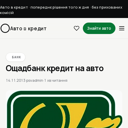
Авто в кредит · попереднє рішення того ж дня · без прихованих
комісій
Авто
в
кредит
Знайти авто
БАНК
Ощадбанк кредит на авто
14.11.2013
·
psvadmin
·
1 хв читання