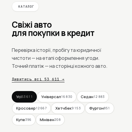
КАТАЛОГ
Свіжі авто
для покупки в кредит
Перевірка історії, пробігу та юридичної
чистоти — на етапі оформлення угоди.
Точний платіж — на сторінці кожного авто.
Дивитись всі 53 611 →
Усі
Універсал
Седан
53 611
16 830
12 883
Кросовер
Хетчбек
Фургон
12 667
9 153
851
Купе
Мінівен
396
208