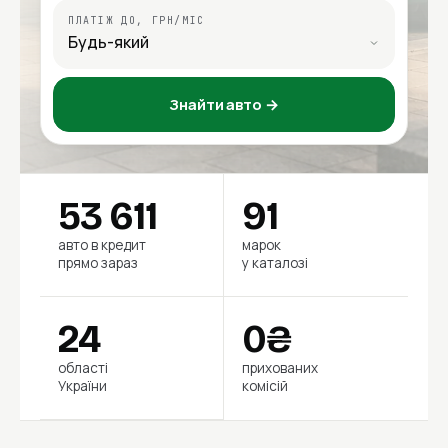
ПЛАТІЖ ДО, ГРН/МІС
Знайти авто →
53 611
91
авто в кредит
марок
прямо зараз
у каталозі
24
0₴
області
прихованих
України
комісій