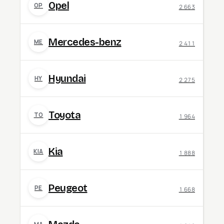
Opel
OP
2 663
Mercedes-benz
ME
2 411
Hyundai
HY
2 275
Toyota
TO
1 964
Kia
KIA
1 888
Peugeot
PE
1 668