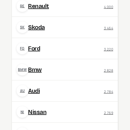
Renault
RE
4 000
Skoda
SK
3 464
Ford
FO
3 220
Bmw
BMW
2 828
Audi
AU
2 784
Nissan
NI
2 769