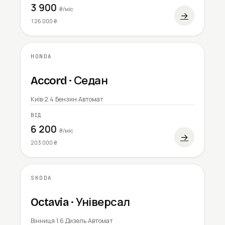
3 900
₴/міс
→
126 000 ₴
HONDA
2006
Accord · Седан
Київ
·
2.4 Бензин
·
Автомат
ВІД
6 200
₴/міс
→
203 000 ₴
SKODA
2014
Octavia · Універсал
Вінниця
·
1.6 Дизель
·
Автомат