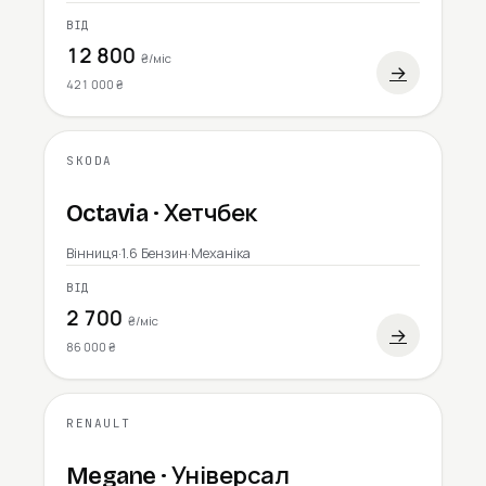
ВІД
12 800
₴/міс
→
421 000 ₴
SKODA
2004
Octavia · Хетчбек
Вінниця
·
1.6 Бензин
·
Механіка
ВІД
2 700
₴/міс
→
86 000 ₴
RENAULT
2006
Megane · Універсал