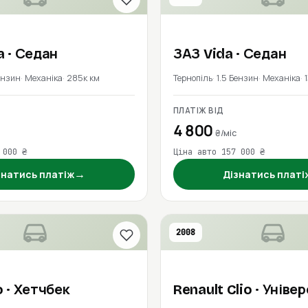
a
· Седан
ЗАЗ
Vida
· Седан
ензин
Механіка
285к км
Тернопіль
1.5 Бензин
Механіка
ПЛАТІЖ ВІД
4 800
₴/міс
 000 ₴
Ціна авто 157 000 ₴
→
знатись платіж
Дізнатись платі
2008
o
· Хетчбек
Renault
Clio
· Уніве