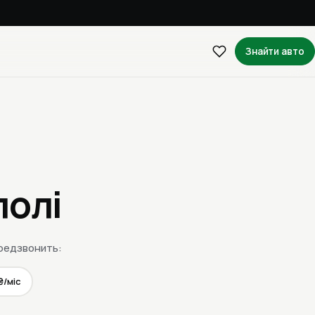
Знайти авто
полі
ередзвонить:
₴/міс