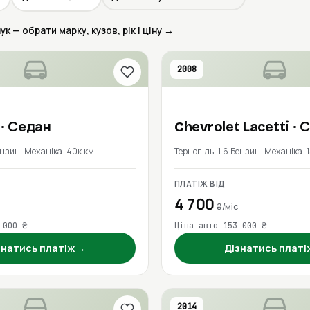
 — обрати марку, кузов, рік і ціну →
2008
s
· Седан
Chevrolet
Lacetti
· 
ензин
Механіка
40к км
Тернопіль
1.6 Бензин
Механіка
ПЛАТІЖ ВІД
4 700
₴/міс
 000 ₴
Ціна авто 153 000 ₴
→
знатись платіж
Дізнатись платі
2014