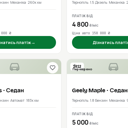
ензин
Механіка
260к км
Тернопіль
1.5 Дизель
Механіка
ПЛАТІЖ ВІД
4 800
₴/міс
 000 ₴
Ціна авто 158 000 ₴
→
знатись платіж
Дізнатись платі
2012
Перевірено
s
· Седан
Geely
Maple
· Седан
ензин
Автомат
183к км
Тернопіль
1.8 Бензин
Механіка
ПЛАТІЖ ВІД
5 000
₴/міс