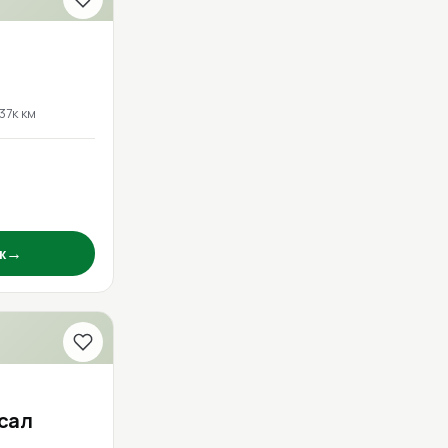
137к км
→
ж
рсал