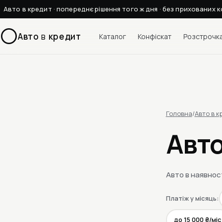
Авто в кредит · попереднє рішення того ж дня · без прихованих к
Авто
в
кредит
Каталог
Конфіскат
Розстрочк
Головна
/
Авто в к
Авто
Авто в наявнос
Платіж у місяць:
до 15 000 ₴/міс