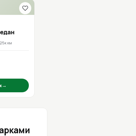
Седан
125к км
→
ж
марками