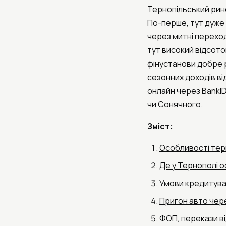
Тернопільський ринок
По-перше, тут дуже 
через митні переход
тут високий відсото
фінустанови добре 
сезонних доходів від
онлайн через BankID
чи Сонячного.
Зміст:
Особливості тер
Де у Тернополі 
Умови кредитува
Пригон авто чере
ФОП, перекази ві