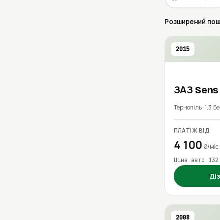
Розширений пошук
2015
ЗАЗ
Sen
Тернопіль
1.3 Б
ПЛАТІЖ ВІД
4 100
₴/міс
Ціна авто 132
Ді
2008