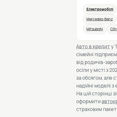
Електромобілі
Mercedes-Benz
Mitsubishi
Cit
Авто в кредит
у 
сімейні підприєм
від родичів-заробі
осіли у місті з 
за обсягом, але 
надійні моделі з
На цій сторінці 
оформити
авток
страховим пакет