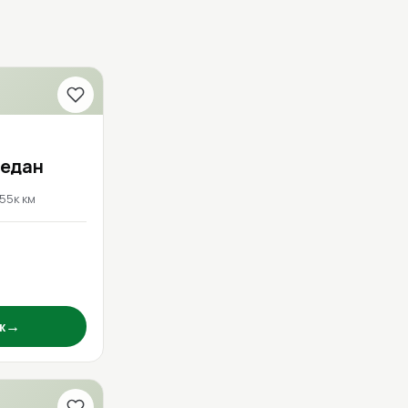
Седан
155к км
→
ж