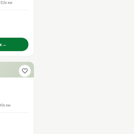
232к км
→
ж
90к км