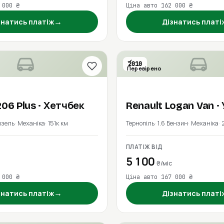
 000 ₴
Ціна авто 162 000 ₴
→
знатись платіж
Дізнатись платі
2010
Перевірено
206 Plus
· Хетчбек
Renault
Logan Van
·
изель
Механіка
151к км
Тернопіль
1.6 Бензин
Механіка
ПЛАТІЖ ВІД
5 100
₴/міс
 000 ₴
Ціна авто 167 000 ₴
→
знатись платіж
Дізнатись платі