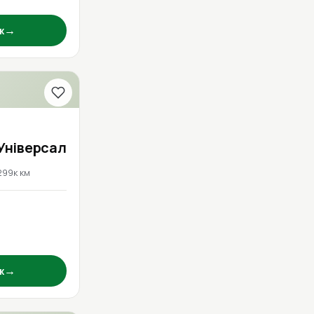
→
ж
 Універсал
299к км
→
ж