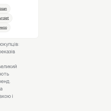
ssan
vrolet
ewoo
окупців:
реказів
евеликий
ають
ренд.
та
вкою і