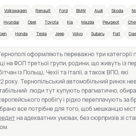
Volkswagen
Renault
Ford
BMW
Audi
Skoda
Ni
Hyundai
Opel
Toyota
Kia
Mazda
Peugeot
Che
roen
Honda
Tesla
Jeep
Volvo
Subaru
Fiat
Da
Тернополі оформляють переважно три категорії п
ці на ФОП третьої групи, родини, що живуть із пе
тчан із Польщі, Чехії та Італії, а також ВПО, які
2022 року. Тернопільський автомобільний ринок н
стабільний: люди тут купують прагматично, обир
 європейського пробігу і рідко переплачують за б
зібрано все потрібне для того, щоб мешканцю міс
редит
на адекватних умовах, без сюрпризів зі ста
ом.