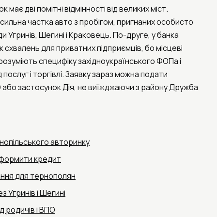
 має дві помітні відмінності від великих міст.
сильна частка авто з пробігом, пригнаних особисто
и Угринів, Шегині і Краковець. По-друге, у банка
к схвалень для приватних підприємців, бо місцеві
розуміють специфіку західноукраїнського ФОПа і
 послуг і торгівлі. Заявку зараз можна подати
 або застосунок Дія, не виїжджаючи з району Дружба
нопільського авторинку
оформити кредит
ння для тернополян
з Угринів і Шегині
д родичів і ВПО