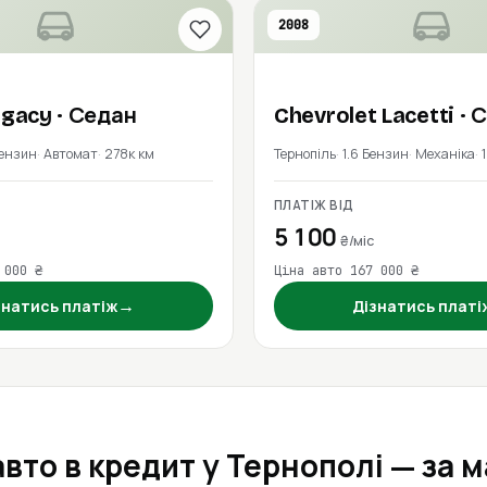
2008
egacy
· Седан
Chevrolet
Lacetti
· 
Бензин
Автомат
278к км
Тернопіль
1.6 Бензин
Механіка
ПЛАТІЖ ВІД
5 100
₴/міс
 000 ₴
Ціна авто 167 000 ₴
→
знатись платіж
Дізнатись платі
авто в кредит у Тернополі — за 