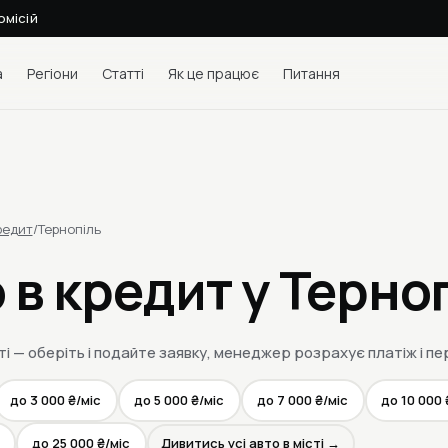
омісій
а
Регіони
Статті
Як це працює
Питання
редит
/
Тернопіль
 в кредит у Терно
ті — оберіть і подайте заявку, менеджер розрахує платіж і п
до 3 000 ₴/міс
до 5 000 ₴/міс
до 7 000 ₴/міс
до 10 000 
до 25 000 ₴/міс
Дивитись усі авто в місті →