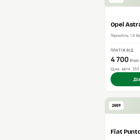
Opel
Astr
Тернопіль
1.6 Б
ПЛАТІЖ ВІД
4 700
₴/міс
Ціна авто 153
Ді
2009
Fiat
Punt