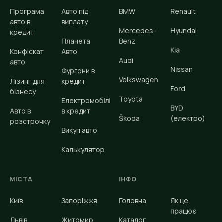
Програма
Авто під
BMW
Renault
авто в
виплату
Mercedes-
Hyundai
кредит
Планета
Benz
Kia
Конфіскат
Авто
Audi
авто
Nissan
Фургони в
Volkswagen
Лізинг для
кредит
Ford
бізнесу
Toyota
Електромобілі
BYD
Авто в
в кредит
Škoda
(електро)
розстрочку
Викуп авто
Калькулятор
МІСТА
ІНФО
Київ
Запоріжжя
Головна
Як це
працює
Львів
Житомир
Каталог