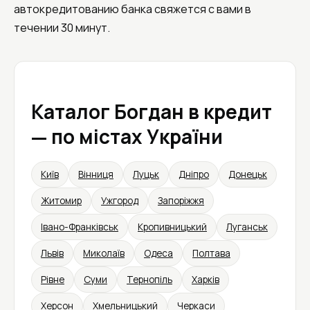
автокредитованию банка свяжется с вами в
течении 30 минут.
Каталог Богдан в кредит
— по містах України
Київ
Вінниця
Луцьк
Дніпро
Донецьк
Житомир
Ужгород
Запоріжжя
Івано-Франківськ
Кропивницький
Луганськ
Львів
Миколаїв
Одеса
Полтава
Рівне
Суми
Тернопіль
Харків
Херсон
Хмельницький
Черкаси