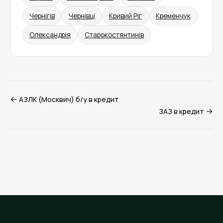
Чернігів
Чернівці
Кривий Ріг
Кременчук
Олександрія
Старокостянтинів
←
АЗЛК (Москвич) б/у в кредит
→
ЗАЗ в кредит