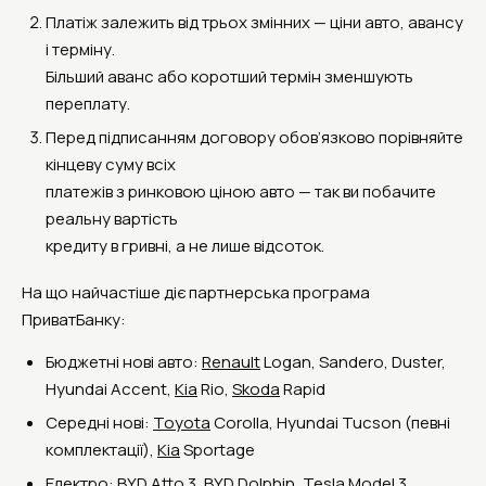
Платіж залежить від трьох змінних — ціни авто, авансу
і терміну.
Більший аванс або коротший термін зменшують
переплату.
Перед підписанням договору обов’язково порівняйте
кінцеву суму всіх
платежів з ринковою ціною авто — так ви побачите
реальну вартість
кредиту в гривні, а не лише відсоток.
На що найчастіше діє партнерська програма
ПриватБанку:
Бюджетні нові авто:
Renault
Logan, Sandero, Duster,
Hyundai Accent,
Kia
Rio,
Skoda
Rapid
Середні нові:
Toyota
Corolla, Hyundai Tucson (певні
комплектації),
Kia
Sportage
Електро: BYD Atto 3, BYD Dolphin, Tesla Model 3