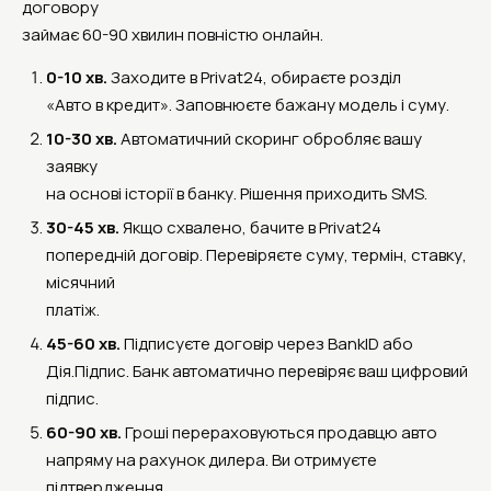
договору
займає 60-90 хвилин повністю онлайн.
0-10 хв.
Заходите в Privat24, обираєте розділ
«Авто в кредит». Заповнюєте бажану модель і суму.
10-30 хв.
Автоматичний скоринг обробляє вашу
заявку
на основі історії в банку. Рішення приходить SMS.
30-45 хв.
Якщо схвалено, бачите в Privat24
попередній договір. Перевіряєте суму, термін, ставку,
місячний
платіж.
45-60 хв.
Підписуєте договір через BankID або
Дія.Підпис. Банк автоматично перевіряє ваш цифровий
підпис.
60-90 хв.
Гроші перераховуються продавцю авто
напряму на рахунок дилера. Ви отримуєте
підтвердження.