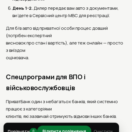
День 1-2.
Дилер передає вам авто з документами,
ви їдете в Сервісний центр МВС для реєстрації.
Для б/в авто від приватної особи процес довший
(потрібен експертний
висновок про стан і вартість), але теж онлайн — просто
з виїздом
оцінювача.
Спецпрограми для ВПО і
військовослужбовців
ПриватБанк один з небагатьох банків, який системно
працює з категоріями
клієнтів, які зазвичай отримують відмови інших банків.
Порівняти
Очистити
Відкрити порівняння
0