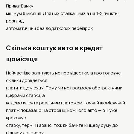
ПриватБанку
мінімум 6 місяців. Для них ставка нижча на 1-2 пункти і
розгляд
автоматичний без додаткових перевірок.
Скільки коштує авто в кредит
щомісяця
Найчастіше запитують не про відсотки, а про головне:
скільки доведеться
платити щомісяця. Тому ми не граємося абстрактними
цифрами ставки, а
ведемо клієнта реальним платежем. точний щомісячний
платіж показано на сторінці кожного авто — він уже
враховує
ставку, термін і аванс, тож ви бачите кінцеву суму до
підпису договору.