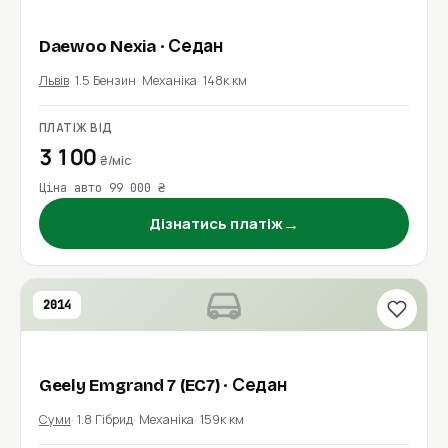
Daewoo
Nexia
· Седан
Львів
1.5 Бензин
Механіка
148к км
ПЛАТІЖ ВІД
3 100
₴/міс
Ціна авто 99 000 ₴
→
Дізнатись платіж
2014
Geely
Emgrand 7 (EC7)
· Седан
Суми
1.8 Гібрид
Механіка
159к км