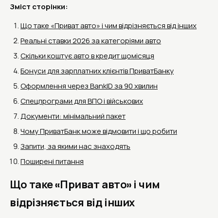
Зміст сторінки:
Що таке «Приват авто» і чим відрізняється від інших
Реальні ставки 2026 за категоріями авто
Скільки коштує авто в кредит щомісяця
Бонуси для зарплатних клієнтів ПриватБанку
Оформлення через BankID за 90 хвилин
Спецпрограми для ВПО і військових
Документи: мінімальний пакет
Чому ПриватБанк може відмовити і що робити
Запити, за якими нас знаходять
Поширені питання
Що таке «Приват авто» і чим
відрізняється від інших