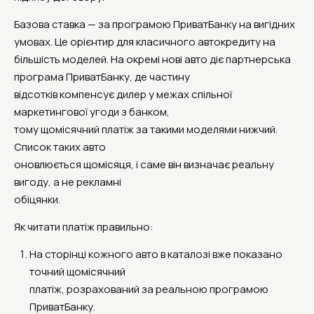
Базова ставка — за програмою ПриватБанку на вигідних
умовах. Це орієнтир для класичного автокредиту на
більшість моделей. На окремі нові авто діє партнерська
програма ПриватБанку, де частину
відсотків компенсує дилер у межах спільної
маркетингової угоди з банком,
тому щомісячний платіж за такими моделями нижчий.
Список таких авто
оновлюється щомісяця, і саме він визначає реальну
вигоду, а не рекламні
обіцянки.
Як читати платіж правильно:
На сторінці кожного авто в каталозі вже показано
точний щомісячний
платіж, розрахований за реальною програмою
ПриватБанку.