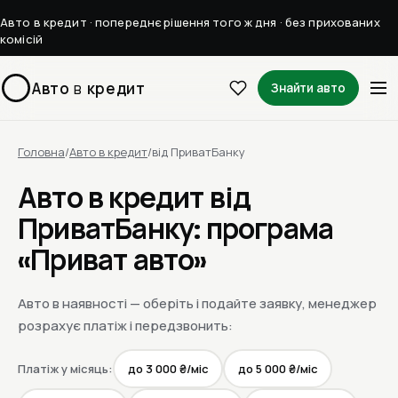
Авто в кредит · попереднє рішення того ж дня · без прихованих
комісій
Авто
в
кредит
Знайти авто
Головна
/
Авто в кредит
/
від ПриватБанку
Авто в кредит від
ПриватБанку: програма
«Приват авто»
Авто в наявності — оберіть і подайте заявку, менеджер
розрахує платіж і передзвонить:
Платіж у місяць:
до 3 000 ₴/міс
до 5 000 ₴/міс