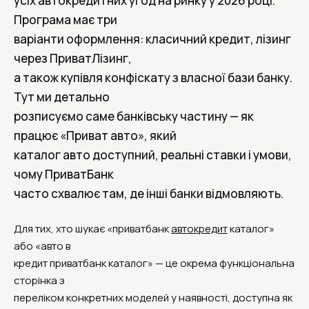
усіх автокредитних угод на ринку у 2026 році.
Програма має три
варіанти оформлення: класичний кредит, лізинг
через ПриватЛізинг,
а також купівля конфіскату з власної бази банку.
Тут ми детально
розписуємо саме банківську частину — як
працює «Приват авто», який
каталог авто доступний, реальні ставки і умови,
чому ПриватБанк
часто схвалює там, де інші банки відмовляють.
Для тих, хто шукає «приватбанк
автокредит
каталог»
або «авто в
кредит приватбанк каталог» — це окрема функціональна
сторінка з
переліком конкретних моделей у наявності, доступна як