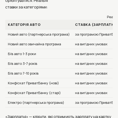
орієнтуватися. Реальні
ставки за категоріями:
Реальн
КАТЕГОРІЯ АВТО
СТАВКА (ЗАРПЛАТНІ)
Новий авто (партнерська програма)
за програмою ПриватБанк
Новий авто звичайна програма
на вигідних умовах
Б/в авто 1-3 роки
на вигідних умовах
Б/в авто 3-7 років
на вигідних умовах
Б/в авто 7-10 років
на вигідних умовах
Конфіскат ПриватБанку (нові)
на вигідних умовах
Конфіскат ПриватБанку (старі)
на вигідних умовах
Електро (партнерська програма)
за програмою ПриватБанк
«Зарплатні» — клієнти, які отримують зарплату на картку