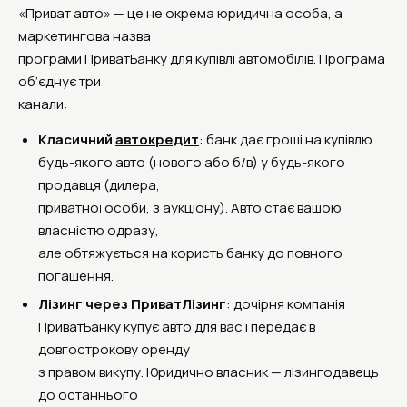
«Приват авто» — це не окрема юридична особа, а
маркетингова назва
програми ПриватБанку для купівлі автомобілів. Програма
об’єднує три
канали:
Класичний
автокредит
: банк дає гроші на купівлю
будь-якого авто (нового або б/в) у будь-якого
продавця (дилера,
приватної особи, з аукціону). Авто стає вашою
власністю одразу,
але обтяжується на користь банку до повного
погашення.
Лізинг через ПриватЛізинг
: дочірня компанія
ПриватБанку купує авто для вас і передає в
довгострокову оренду
з правом викупу. Юридично власник — лізингодавець
до останнього