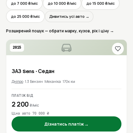
до 7 000 ₴/міс
до 10 000 ₴/міс
до 15 000 ₴/міс
до 25 000 ₴/міс
Дивитись усі авто →
Розширений пошук — обрати марку, кузов, рік і ціну →
2015
ЗАЗ
Sens
· Седан
Дніпро
1.3 Бензин
Механіка
170к км
ПЛАТІЖ ВІД
2 200
₴/міс
Ціна авто 70 000 ₴
→
Дізнатись платіж