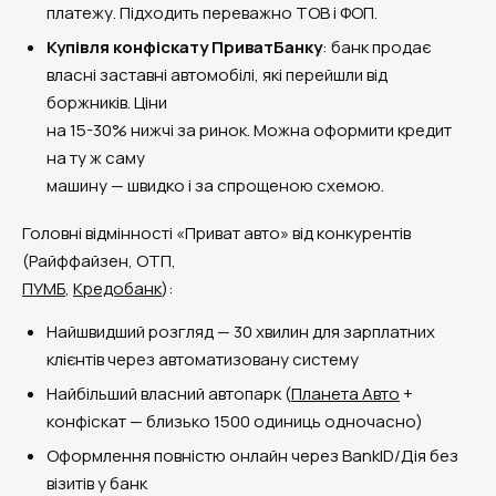
платежу. Підходить переважно ТОВ і ФОП.
Купівля конфіскату ПриватБанку
: банк продає
власні заставні автомобілі, які перейшли від
боржників. Ціни
на 15-30% нижчі за ринок. Можна оформити кредит
на ту ж саму
машину — швидко і за спрощеною схемою.
Головні відмінності «Приват авто» від конкурентів
(Райффайзен, ОТП,
ПУМБ
,
Кредобанк
):
Найшвидший розгляд — 30 хвилин для зарплатних
клієнтів через автоматизовану систему
Найбільший власний автопарк (
Планета Авто
+
конфіскат — близько 1500 одиниць одночасно)
Оформлення повністю онлайн через BankID/Дія без
візитів у банк