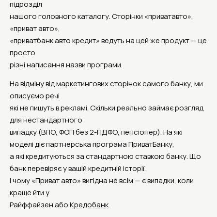
підрозділ
нашого головного каталогу. Сторінки «приватавто»,
«приват авто»,
«приватбанк авто кредит» ведуть на цей же продукт — це
просто
різні написання назви програми.
На відміну від маркетингових сторінок самого банку, ми
описуємо речі
які не пишуть в рекламі. Скільки реально займає розгляд
для нестандартного
випадку (ВПО, ФОП без 2-ПДФО, пенсіонер). На які
моделі діє партнерська програма ПриватБанку,
а які кредитуються за стандартною ставкою банку. Що
банк перевіряє у вашій кредитній історії.
І чому «Приват авто» вигідна не всім — є випадки, коли
краще йти у
Райффайзен або
Кредобанк
.