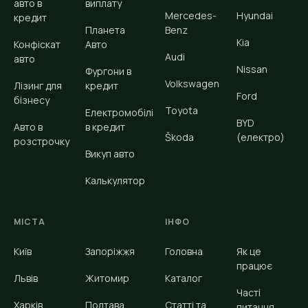
авто в
виплату
Mercedes-
Hyundai
кредит
Планета
Benz
Kia
Конфіскат
Авто
Audi
авто
Nissan
Фургони в
Volkswagen
Лізинг для
кредит
Ford
бізнесу
Toyota
Електромобілі
BYD
Авто в
в кредит
Škoda
(електро)
розстрочку
Викуп авто
Калькулятор
МІСТА
ІНФО
Київ
Запоріжжя
Головна
Як це
працює
Львів
Житомир
Каталог
Часті
Харків
Полтава
Статті та
питання