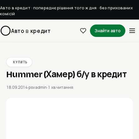
Авто в кредит · попереднє рішення того ж дня · без прихованих
комісій
Авто
в
кредит
Знайти авто
КУПИТЬ
Hummer (Хамер) б/у в кредит
18.09.2014
·
psvadmin
·
1 хв читання