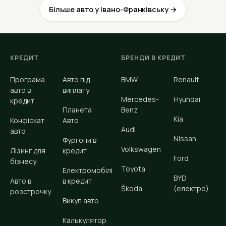
Більше авто у Івано-Франківську →
КРЕДИТ
БРЕНДИ В КРЕДИТ
Програма
Авто під
BMW
Renault
авто в
виплату
Mercedes-
Hyundai
кредит
Планета
Benz
Kia
Конфіскат
Авто
Audi
авто
Nissan
Фургони в
Volkswagen
Лізинг для
кредит
Ford
бізнесу
Toyota
Електромобілі
BYD
Авто в
в кредит
Škoda
(електро)
розстрочку
Викуп авто
Калькулятор