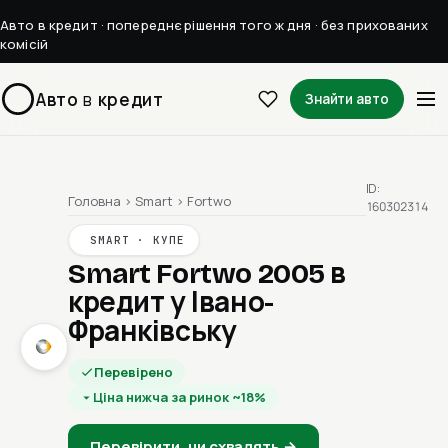
Авто в кредит · попереднє рішення того ж дня · без прихованих
комісій
Авто
в
кредит
Знайти авто
ID:
Головна
›
Smart
›
Fortwo
160302314
SMART · КУПЕ
Smart Fortwo 2005
в
кредит у Івано-
Франківську
Перевірено
Ціна нижча за ринок ~18%
Перевірити, чи схвалять →