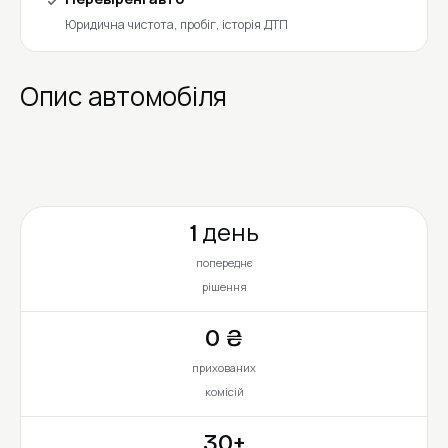
Юридична чистота, пробіг, історія ДТП
Опис автомобіля
1 день
попереднє
рішення
0 ₴
прихованих
комісій
30+