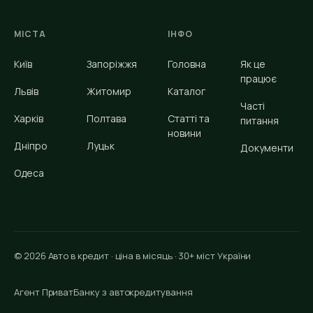
МІСТА
ІНФО
Київ
Запоріжжя
Головна
Як це
працює
Львів
Житомир
Каталог
Часті
Харків
Полтава
Статті та
питання
новини
Дніпро
Луцьк
Документи
Одеса
© 2026 Авто в кредит · ціна в місяць · 30+ міст України
Агент ПриватБанку з автокредитування