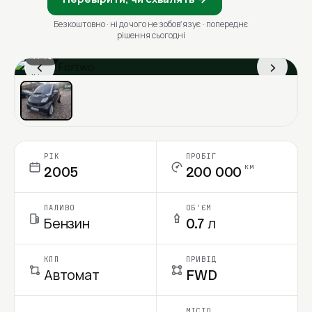
Безкоштовно · ні до чого не зобовʼязує · попереднє
рішення сьогодні
1 / 13
‹
›
Ціна в місяць
РІК
ПРОБІГ
км
2005
200 000
ПАЛИВО
ОБ'ЄМ
Бензин
0.7 л
КПП
ПРИВІД
Автомат
FWD
МІСТО