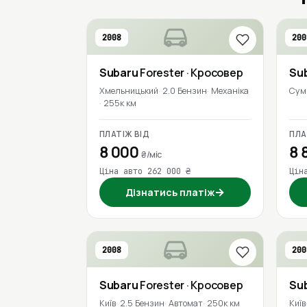
2008
200
Subaru
Forester
· Кросовер
Su
Хмельницький
2.0 Бензин
Механіка
Сум
255к км
ПЛАТІЖ ВІД
ПЛА
8 000
8 
₴/міс
Ціна авто 262 000 ₴
Цін
→
Дізнатись платіж
2008
200
Subaru
Forester
· Кросовер
Su
Київ
2.5 Бензин
Автомат
250к км
Київ