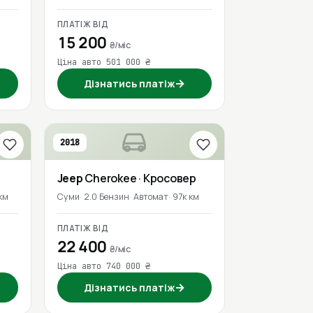
ПЛАТІЖ ВІД
15 200
₴/міс
Ціна авто 501 000 ₴
→
Дізнатись платіж
2018
Jeep
Cherokee
· Кросовер
км
Суми
2.0 Бензин
Автомат
97к км
ПЛАТІЖ ВІД
22 400
₴/міс
Ціна авто 740 000 ₴
→
Дізнатись платіж