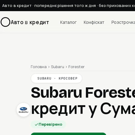
Авто в кредит · попереднє рішення того ж дня · без прихованих к
Авто
в
кредит
Каталог
Конфіскат
Розстрочк
Головна
›
Subaru
›
Forester
SUBARU · КРОСОВЕР
Subaru Forest
кредит у Сум
Перевірено