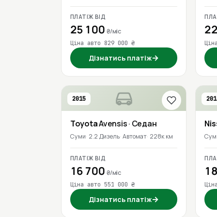
ПЛАТІЖ ВІД
ПЛА
25 100
22
₴/міс
Ціна авто 829 000 ₴
Цін
→
Дізнатись платіж
2015
201
Toyota
Avensis
· Седан
Ni
Суми
2.2 Дизель
Автомат
228к км
Сум
ПЛАТІЖ ВІД
ПЛА
16 700
18
₴/міс
Ціна авто 551 000 ₴
Цін
→
Дізнатись платіж