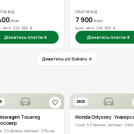
ТІЖ ВІД
ПЛАТІЖ ВІД
400
7 900
₴/міс
₴/міс
а авто 310 000 ₴
Ціна авто 260 000 ₴
→
→
Дізнатись платіж
Дізнатись платіж
Дивитись усі Subaru →
3
2015
lkswagen
Touareg
Honda
Odyssey
· Універс
росовер
Суми
3.5 Бензин
Автомат
290к
и
3.0 Дизель
Автомат
375к км