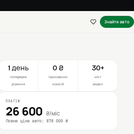
Знайти авто
1 день
0 ₴
30+
попереднє
прихованих
міст
рішення
комісій
видачі
ПЛАТІЖ
26 600
₴/міс
Повна ціна авто: 878 000 ₴