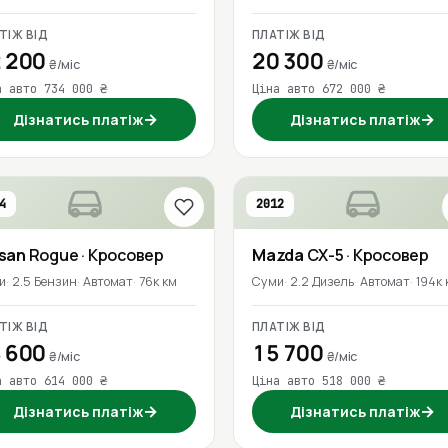
ТІЖ ВІД
ПЛАТІЖ ВІД
 200
20 300
₴/міс
₴/міс
а авто 734 000 ₴
Ціна авто 672 000 ₴
→
→
Дізнатись платіж
Дізнатись платіж
4
2012
ssan
Rogue
· Кросовер
Mazda
CX-5
· Кросовер
и
2.5 Бензин
Автомат
76к км
Суми
2.2 Дизель
Автомат
194к 
ТІЖ ВІД
ПЛАТІЖ ВІД
 600
15 700
₴/міс
₴/міс
а авто 614 000 ₴
Ціна авто 518 000 ₴
→
→
Дізнатись платіж
Дізнатись платіж