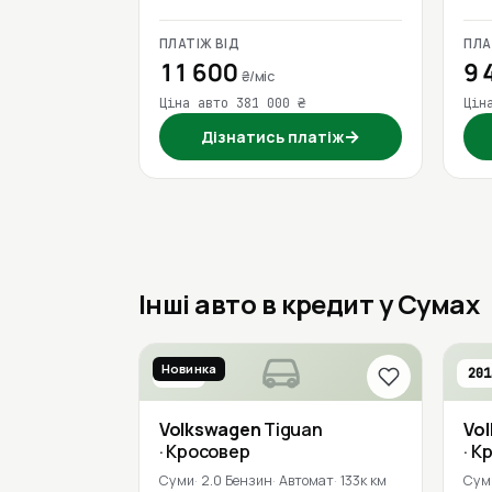
ПЛАТІЖ ВІД
ПЛА
11 600
9 
₴/міс
Ціна авто 381 000 ₴
Цін
→
Дізнатись платіж
Інші авто в кредит у Сумах
Новинка
2018
201
Volkswagen
Tiguan
Vo
· Кросовер
· К
Суми
2.0 Бензин
Автомат
133к км
Сум