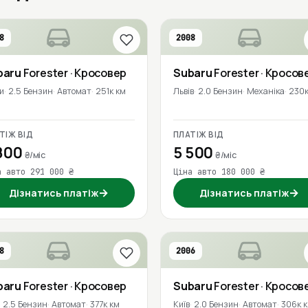
8
2008
baru
Forester
· Кросовер
Subaru
Forester
· Кросов
и
2.5 Бензин
Автомат
251к км
Львів
2.0 Бензин
Механіка
230к
ТІЖ ВІД
ПЛАТІЖ ВІД
800
5 500
₴/міс
₴/міс
а авто 291 000 ₴
Ціна авто 180 000 ₴
→
→
Дізнатись платіж
Дізнатись платіж
8
2006
baru
Forester
· Кросовер
Subaru
Forester
· Кросов
2.5 Бензин
Автомат
377к км
Київ
2.0 Бензин
Автомат
306к 