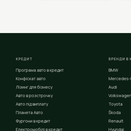
КРЕДИТ
БРЕНДИ В 
Програма авто в кредит
BMW
Конфіскат авто
Mercedes-
Лізинг для бізнесу
Audi
Авто в розстрочку
Volkswage
Авто під виплату
Toyota
Планета Авто
Škoda
Фургони в кредит
Renault
Електромобілі в кредит
Hyundai