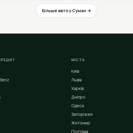
Більше авто у Сумах →
КРЕДИТ
МІСТА
Київ
Benz
Львів
Харків
n
Дніпро
Одеса
Запоріжжя
Житомир
Полтава