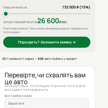
132 000 ₴ (15%)
Перший внесок
26 600
₴/міс
ОРІЄНТОВНИЙ ПЛАТІЖ
Платіж орієнтовний. Точні умови менеджер розрахує індивідуально
після заявки.
Підходить? Залишити заявку →
У наявності зараз —
525
авто Subaru у кредит
Перевірте, чи схвалять вам
це авто
БЕЗКОШТОВНО · ПОПЕРЕДНЄ РІШЕННЯ ТОГО Ж ДНЯ ·
МЕНЕДЖЕР ПЕРЕДЗВОНИТЬ
Ім'я
(необов'язково)