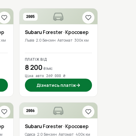
2005
ер
Subaru
Forester
· Кросовер
 км
Львів
2.0 Бензин
Автомат
300к км
ПЛАТІЖ ВІД
8 200
₴/міс
Ціна авто 269 000 ₴
→
Дізнатись платіж
2006
ер
Subaru
Forester
· Кросовер
км
Одеса
2.0 Бензин
Автомат
400к км