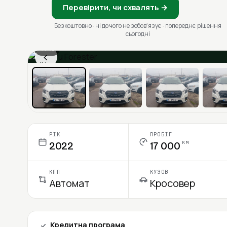
Перевірити, чи схвалять →
Безкоштовно · ні до чого не зобовʼязує · попереднє рішення
сьогодні
1 / 13
‹
Ціна в місяць
РІК
ПРОБІГ
км
2022
17 000
КПП
КУЗОВ
Автомат
Кросовер
Кредитна програма