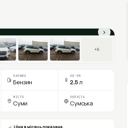
›
+6
ПАЛИВО
ОБ'ЄМ
Бензин
2.5 л
МІСТО
ОБЛАСТЬ
Суми
Сумська
Ціна в місяць показана