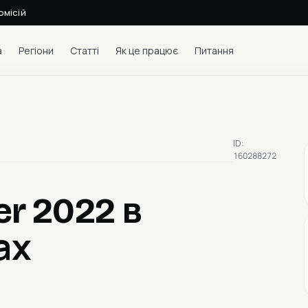
омісій
а
Регіони
Статті
Як це працює
Питання
ID:
160288272
er 2022
в
ах