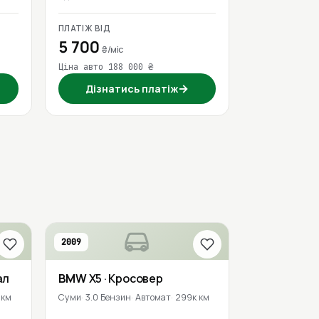
ПЛАТІЖ ВІД
5 700
₴/міс
Ціна авто 188 000 ₴
→
Дізнатись платіж
2009
ал
BMW
X5
· Кросовер
 км
Суми
3.0 Бензин
Автомат
299к км