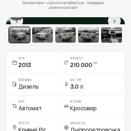
Безкоштовно · ні до чого не зобовʼязує · попереднє
рішення сьогодні
1 / 6
‹
›
Ціна в місяць
РІК
ПРОБІГ
км
2013
210 000
ПАЛИВО
ОБ'ЄМ
Дизель
3.0 л
КПП
КУЗОВ
Автомат
Кросовер
МІСТО
ОБЛАСТЬ
Кривий Ріг
Дніпропетровська