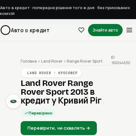
Авто в кредит · попереднє рішення того ж дня · без прихованих
комісій
Авто
в
кредит
Знайти авто
ID:
Головна
›
Land Rover
›
Range Rover Sport
160244530
LAND ROVER · КРОСОВЕР
Land Rover Range
Rover Sport 2013
в
кредит у Кривий Ріг
Перевірено
Перевірити, чи схвалять →