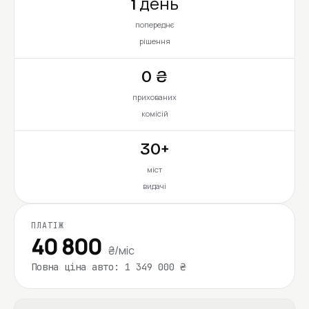
1 день
попереднє
рішення
0 ₴
прихованих
комісій
30+
міст
видачі
ПЛАТІЖ
40 800
₴/міс
Повна ціна авто: 1 349 000 ₴