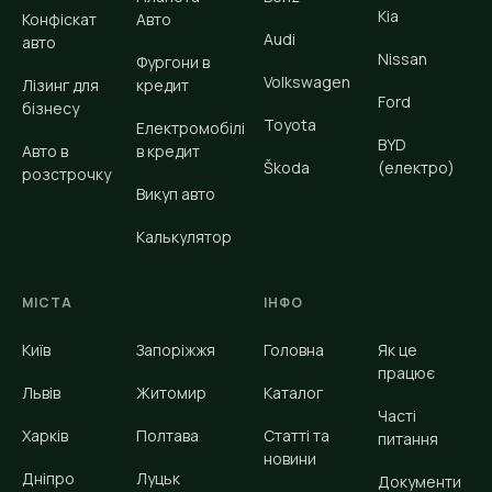
Kia
Конфіскат
Авто
Audi
авто
Nissan
Фургони в
Volkswagen
Лізинг для
кредит
Ford
бізнесу
Toyota
Електромобілі
BYD
Авто в
в кредит
Škoda
(електро)
розстрочку
Викуп авто
Калькулятор
МІСТА
ІНФО
Київ
Запоріжжя
Головна
Як це
працює
Львів
Житомир
Каталог
Часті
Харків
Полтава
Статті та
питання
новини
Дніпро
Луцьк
Документи