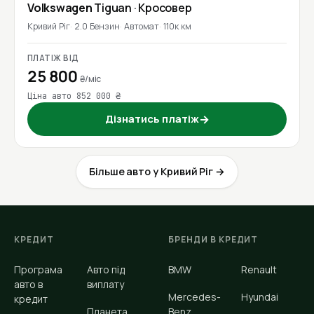
Volkswagen
Tiguan
· Кросовер
Кривий Ріг
2.0 Бензин
Автомат
110к км
ПЛАТІЖ ВІД
25 800
₴/міс
Ціна авто 852 000 ₴
Дізнатись платіж
→
Більше авто у Кривий Ріг →
КРЕДИТ
БРЕНДИ В КРЕДИТ
Програма
Авто під
BMW
Renault
авто в
виплату
Mercedes-
Hyundai
кредит
Планета
Benz