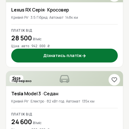
Lexus
RX Серія
· Кросовер
Кривий Ріг
3.5 Гібрид
Автомат
148к км
ПЛАТІЖ ВІД
28 500
₴/міс
Ціна авто 942 000 ₴
Дізнатись платіж
→
2019
Перевірено
1 власник
Tesla
Model 3
· Седан
Кривий Ріг
Електро · 82 кВт·год
Автомат
135к км
ПЛАТІЖ ВІД
24 600
₴/міс