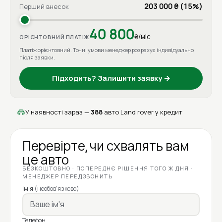
203 000 ₴ (15%)
Перший внесок
40 800
₴/міс
ОРІЄНТОВНИЙ ПЛАТІЖ
Платіж орієнтовний. Точні умови менеджер розрахує індивідуально
після заявки.
Підходить? Залишити заявку →
У наявності зараз —
388
авто Land rover у кредит
Перевірте, чи схвалять вам
це авто
БЕЗКОШТОВНО · ПОПЕРЕДНЄ РІШЕННЯ ТОГО Ж ДНЯ ·
МЕНЕДЖЕР ПЕРЕДЗВОНИТЬ
Ім'я
(необов'язково)
Телефон