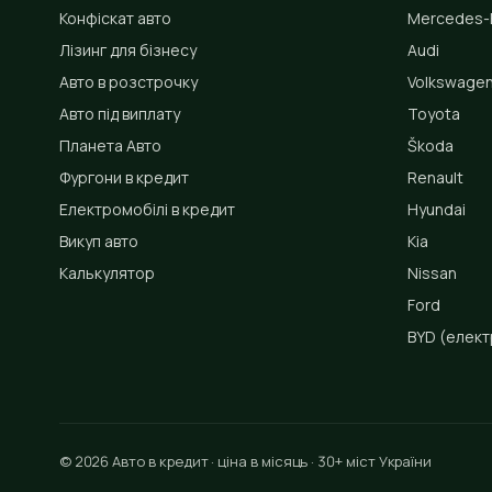
Конфіскат авто
Mercedes-
Лізинг для бізнесу
Audi
Авто в розстрочку
Volkswage
Авто під виплату
Toyota
Планета Авто
Škoda
Фургони в кредит
Renault
Електромобілі в кредит
Hyundai
Викуп авто
Kia
Калькулятор
Nissan
Ford
BYD
(елект
© 2026 Авто в кредит · ціна в місяць · 30+ міст України