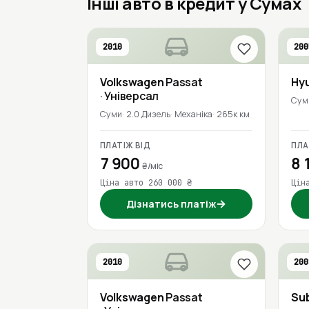
Інші авто в кредит у Сумах
2010
200
Volkswagen
Passat
Hy
· Універсал
Сум
Суми
2.0 Дизель
Механіка
265к км
ПЛАТІЖ ВІД
ПЛА
7 900
8 
₴/міс
Ціна авто 260 000 ₴
Цін
→
Дізнатись платіж
2010
200
Volkswagen
Passat
Su