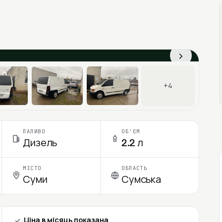
›
+4
ПАЛИВО
ОБ'ЄМ
Дизель
2.2 л
МІСТО
ОБЛАСТЬ
Суми
Сумська
Ціна в місяць показана