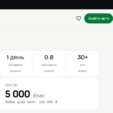
Знайти авто
1 день
0 ₴
30+
попереднє
прихованих
міст
рішення
комісій
видачі
ПЛАТІЖ
5 000
₴/міс
Повна ціна авто: 163 000 ₴