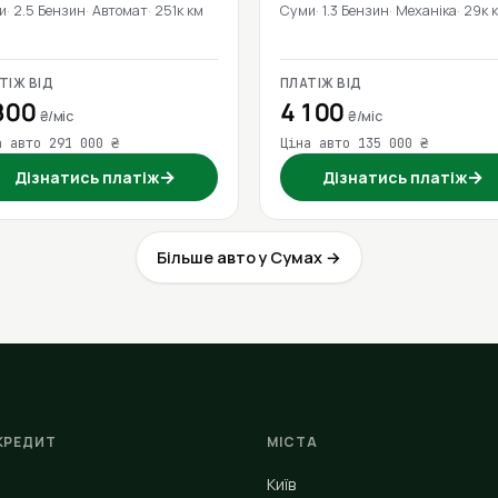
и
2.5 Бензин
Автомат
251к км
Суми
1.3 Бензин
Механіка
29к 
ТІЖ ВІД
ПЛАТІЖ ВІД
800
4 100
₴/міс
₴/міс
а авто 291 000 ₴
Ціна авто 135 000 ₴
→
→
Дізнатись платіж
Дізнатись платіж
Більше авто у Сумах →
КРЕДИТ
МІСТА
Київ