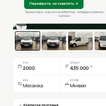
Перевірити, чи схвалять →
Безкоштовно · ні до чого не зобовʼязує · попереднє рішення
сьогодні
1 / 11
‹
Ціна в місяць
РІК
ПРОБІГ
км
2000
435 000
КПП
КУЗОВ
Механіка
Мінівен
Кредитна програма