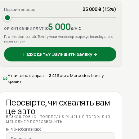
25 000 ₴ (15%)
Перший внесок
5 000
₴/міс
ОРІЄНТОВНИЙ ПЛАТІЖ
Платіж орієнтовний. Точні умови менеджер розрахує індивідуально
після заявки.
Підходить? Залишити заявку →
У наявності зараз —
2 413
авто Mercedes-benz у
кредит
Перевірте, чи схвалять вам
це авто
БЕЗКОШТОВНО · ПОПЕРЕДНЄ РІШЕННЯ ТОГО Ж ДНЯ ·
МЕНЕДЖЕР ПЕРЕДЗВОНИТЬ
Ім'я
(необов'язково)