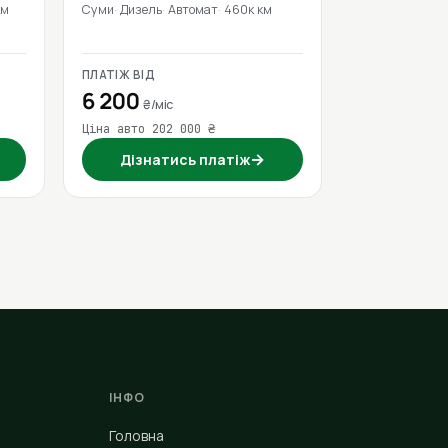
км
Суми
Дизель
Автомат
460к км
ПЛАТІЖ ВІД
6 200
₴/міс
Ціна авто 202 000 ₴
→
Дізнатись платіж
ІНФО
Головна