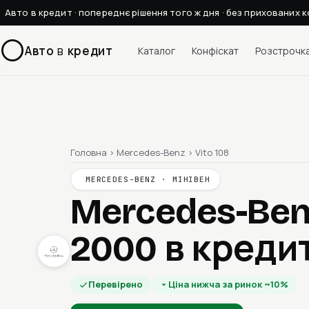
Авто в кредит · попереднє рішення того ж дня · без прихованих к
Авто
в
кредит
Каталог
Конфіскат
Розстрочк
Головна
›
Mercedes-Benz
›
Vito 108
MERCEDES-BENZ · МІНІВЕН
Mercedes-Benz
2000
в креди
Перевірено
Ціна нижча за ринок ~10%