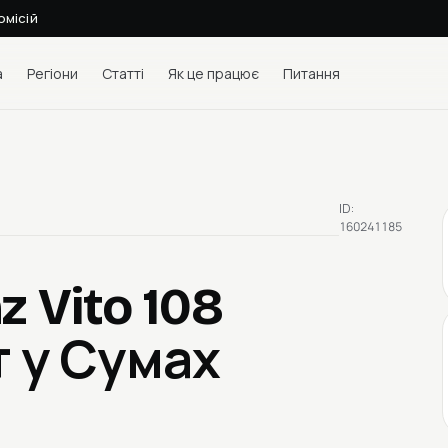
омісій
а
Регіони
Статті
Як це працює
Питання
ID:
160241185
 Vito 108
т у Сумах