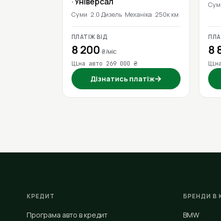
· Універсал
Сум
Суми
2.0 Дизель
Механіка
250к км
ПЛАТІЖ ВІД
ПЛА
8 200
8 
₴/міс
Ціна авто 269 000 ₴
Цін
→
Дізнатись платіж
КРЕДИТ
БРЕНДИ В 
Програма авто в кредит
BMW