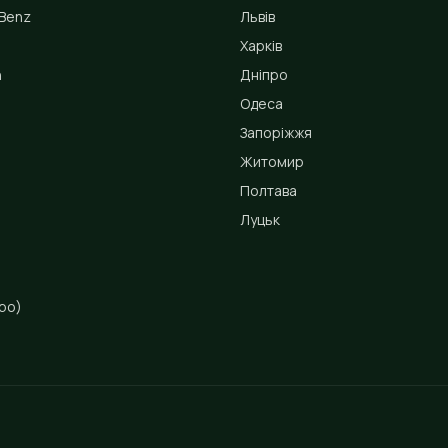
Benz
Львів
Харків
n
Дніпро
Одеса
Запоріжжя
Житомир
Полтава
Луцьк
ро)