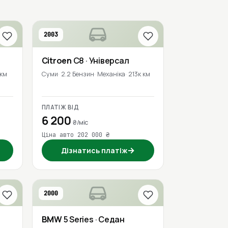
2003
Citroen
C8
· Універсал
 км
Суми
2.2 Бензин
Механіка
213к км
ПЛАТІЖ ВІД
6 200
₴/міс
Ціна авто 202 000 ₴
→
Дізнатись платіж
2000
BMW
5 Series
· Седан