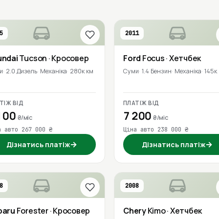
5
2011
undai
Tucson
· Кросовер
Ford
Focus
· Хетчбек
и
2.0 Дизель
Механіка
280к км
Суми
1.4 Бензин
Механіка
145к
ТІЖ ВІД
ПЛАТІЖ ВІД
100
7 200
₴/міс
₴/міс
а авто 267 000 ₴
Ціна авто 238 000 ₴
→
→
Дізнатись платіж
Дізнатись платіж
8
2008
baru
Forester
· Кросовер
Chery
Kimo
· Хетчбек