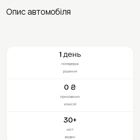
Опис автомобіля
1 день
попереднє
рішення
0 ₴
прихованих
комісій
30+
міст
видачі