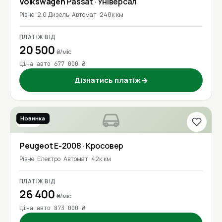
Volkswagen
Passat
· Універсал
Рівне
2.0 Дизель
Автомат
248к км
ПЛАТІЖ ВІД
20 500
₴/міс
Ціна авто 677 000 ₴
Дізнатись платіж
→
Новинка
2023
Peugeot
E-2008
· Кросовер
Рівне
Електро
Автомат
42к км
ПЛАТІЖ ВІД
26 400
₴/міс
Ціна авто 873 000 ₴