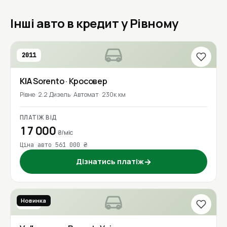
Інші авто в кредит у Рівному
2011
KIA
Sorento
· Кросовер
Рівне
2.2 Дизель
Автомат
230к км
ПЛАТІЖ ВІД
17 000
₴/міс
Ціна авто 561 000 ₴
Дізнатись платіж
→
Новинка
2016