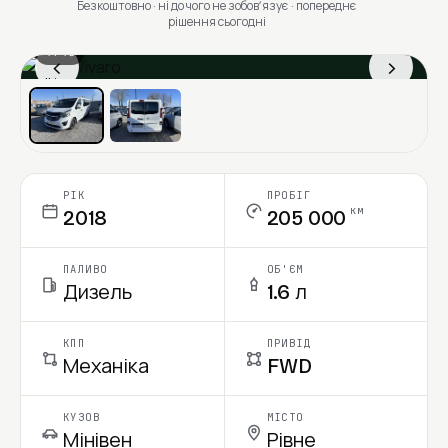
Безкоштовно · ні до чого не зобовʼязує · попереднє
рішення сьогодні
1 / 13
‹
›
Ціна в місяць
РІК
ПРОБІГ
км
2018
205 000
ПАЛИВО
ОБ'ЄМ
Дизель
1.6 л
КПП
ПРИВІД
Механіка
FWD
КУЗОВ
МІСТО
Мінівен
Рівне