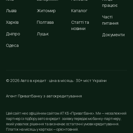
працює
Львів
Житомир
Каталог
Часті
Харків
Полтава
Статті та
питання
новини
Дніпро
Луцьк
Документи
Одеса
© 2026 Авто в кредит · ціна в місяць · 30+ міст України
Агент ПриватБанку з автокредитування
Цей сайт не є офіційним сайтом АТ КБ «ПриватБанк». Ми — незалежний
партнер із підбору авто в кредит: заявку передаємо банку-партнеру,
який ухвалює рішення та визначає остаточні умови кредитування.
Платіж на місяць у картках — орієнтовний.