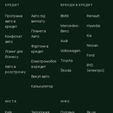
КРЕДИТ
БРЕНДИ В КРЕДИТ
Програма
Авто під
BMW
Renault
авто в
виплату
Mercedes-
Hyundai
кредит
Планета
Benz
Kia
Конфіскат
Авто
Audi
авто
Nissan
Фургони в
Volkswagen
Лізинг для
кредит
Ford
бізнесу
Toyota
Електромобілі
BYD
Авто в
в кредит
Škoda
(електро)
розстрочку
Викуп авто
Калькулятор
МІСТА
ІНФО
Київ
Запоріжжя
Головна
Як це