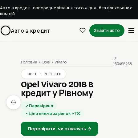
Авто в кредит · попереднє рішення того ж дня · без прихованих
комісій
Авто
в
кредит
Знайти авто
ID:
Головна
›
Opel
›
Vivaro
160495468
OPEL · МІНІВЕН
Opel Vivaro 2018
в
кредит у Рівному
Перевірено
Ціна нижча за ринок ~7%
Перевірити, чи схвалять →