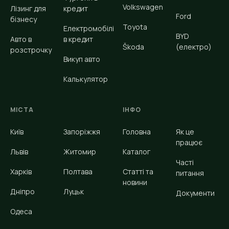
Volkswagen
Лізинг для
кредит
Ford
бізнесу
Toyota
Електромобілі
BYD
Авто в
в кредит
Škoda
(електро)
розстрочку
Викуп авто
Калькулятор
МІСТА
ІНФО
Київ
Запоріжжя
Головна
Як це
працює
Львів
Житомир
Каталог
Часті
Харків
Полтава
Статті та
питання
новини
Дніпро
Луцьк
Документи
Одеса