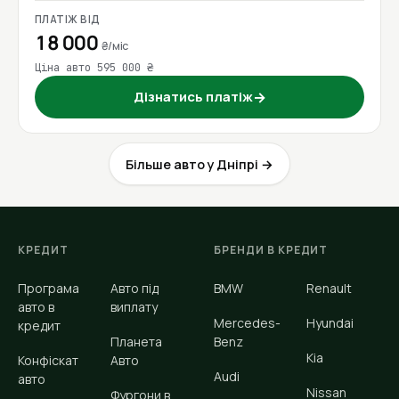
ПЛАТІЖ ВІД
18 000
₴/міс
Ціна авто 595 000 ₴
Дізнатись платіж
→
Більше авто у Дніпрі →
КРЕДИТ
БРЕНДИ В КРЕДИТ
Програма
Авто під
BMW
Renault
авто в
виплату
Mercedes-
Hyundai
кредит
Планета
Benz
Kia
Конфіскат
Авто
Audi
авто
Nissan
Фургони в