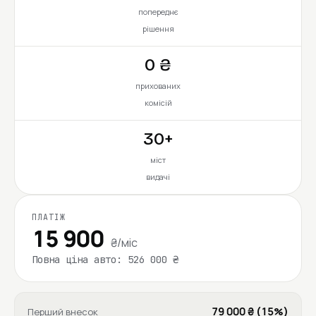
попереднє
рішення
0 ₴
прихованих
комісій
30+
міст
видачі
ПЛАТІЖ
15 900
₴/міс
Повна ціна авто: 526 000 ₴
79 000 ₴ (15%)
Перший внесок