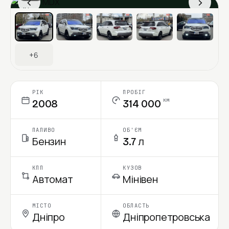
‹
›
Ціна в місяць
+6
РІК
ПРОБІГ
км
2008
314 000
ПАЛИВО
ОБ'ЄМ
Бензин
3.7 л
КПП
КУЗОВ
Автомат
Мінівен
МІСТО
ОБЛАСТЬ
Дніпро
Дніпропетровська