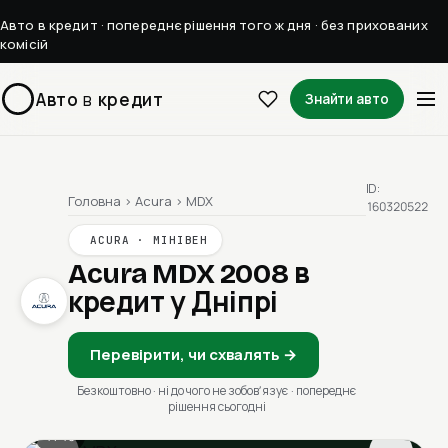
Авто в кредит · попереднє рішення того ж дня · без прихованих
комісій
Авто
в
кредит
Знайти авто
ID:
Головна
›
Acura
›
MDX
160320522
ACURA · МІНІВЕН
Acura MDX 2008
в
кредит у Дніпрі
Перевірити, чи схвалять →
Безкоштовно · ні до чого не зобовʼязує · попереднє
рішення сьогодні
1 / 13