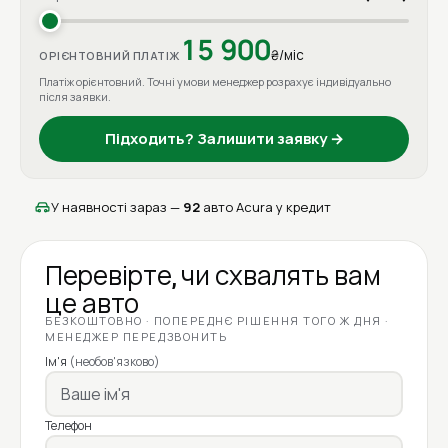
15 900
₴/міс
ОРІЄНТОВНИЙ ПЛАТІЖ
Платіж орієнтовний. Точні умови менеджер розрахує індивідуально
після заявки.
Підходить? Залишити заявку →
У наявності зараз —
92
авто Acura у кредит
Перевірте, чи схвалять вам
це авто
БЕЗКОШТОВНО · ПОПЕРЕДНЄ РІШЕННЯ ТОГО Ж ДНЯ ·
МЕНЕДЖЕР ПЕРЕДЗВОНИТЬ
Ім'я
(необов'язково)
Телефон