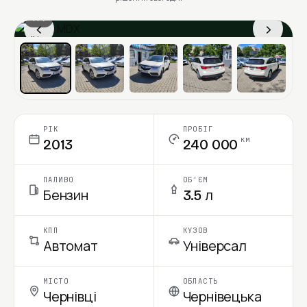
1 / 7
‹
›
Ціна в місяць
РІК
ПРОБІГ
км
2013
240 000
ПАЛИВО
ОБ'ЄМ
Бензин
3.5 л
КПП
КУЗОВ
Автомат
Універсал
МІСТО
ОБЛАСТЬ
Чернівці
Чернівецька