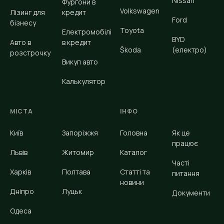
Nissan
Фургони в
Volkswagen
Лізинг для
кредит
Ford
бізнесу
Toyota
Електромобілі
BYD
Авто в
в кредит
Škoda
(електро)
розстрочку
Викуп авто
Калькулятор
МІСТА
ІНФО
Київ
Запоріжжя
Головна
Як це
працює
Львів
Житомир
Каталог
Часті
Харків
Полтава
Статті та
питання
новини
Дніпро
Луцьк
Документи
Одеса