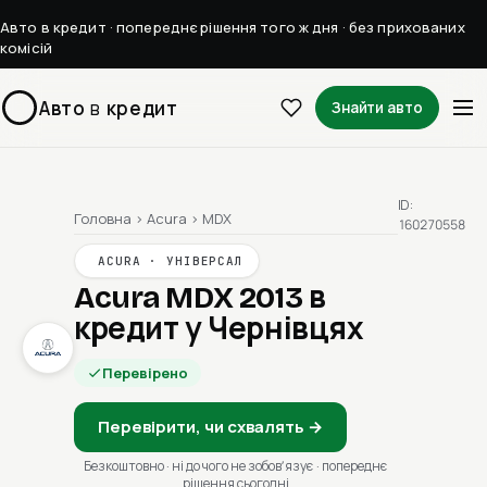
Авто в кредит · попереднє рішення того ж дня · без прихованих
комісій
Авто
в
кредит
Знайти авто
ID:
Головна
›
Acura
›
MDX
160270558
ACURA · УНІВЕРСАЛ
Acura MDX 2013
в
кредит у Чернівцях
Перевірено
Перевірити, чи схвалять →
Безкоштовно · ні до чого не зобовʼязує · попереднє
рішення сьогодні