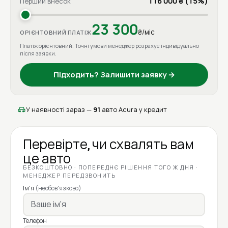
116 000 ₴ (15%)
Перший внесок
23 300
₴/міс
ОРІЄНТОВНИЙ ПЛАТІЖ
Платіж орієнтовний. Точні умови менеджер розрахує індивідуально
після заявки.
Підходить? Залишити заявку →
У наявності зараз —
91
авто Acura у кредит
Перевірте, чи схвалять вам
це авто
БЕЗКОШТОВНО · ПОПЕРЕДНЄ РІШЕННЯ ТОГО Ж ДНЯ ·
МЕНЕДЖЕР ПЕРЕДЗВОНИТЬ
Ім'я
(необов'язково)
Телефон