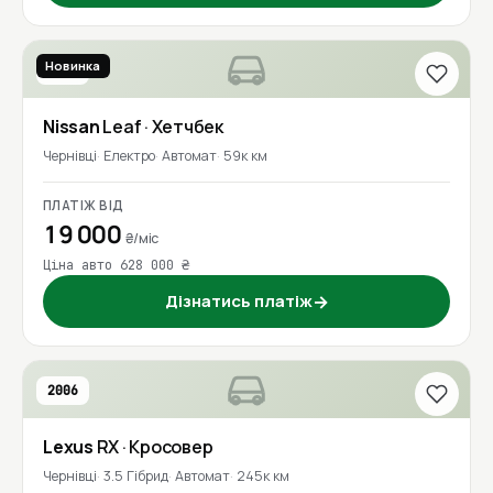
Новинка
2018
Nissan
Leaf
· Хетчбек
Чернівці
Електро
Автомат
59к км
ПЛАТІЖ ВІД
19 000
₴/міс
Ціна авто 628 000 ₴
Дізнатись платіж
→
2006
Lexus
RX
· Кросовер
Чернівці
3.5 Гібрид
Автомат
245к км