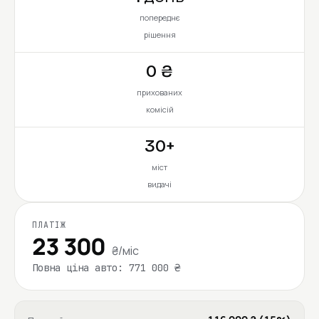
попереднє
рішення
0 ₴
прихованих
комісій
30+
міст
видачі
ПЛАТІЖ
23 300
₴/міс
Повна ціна авто: 771 000 ₴