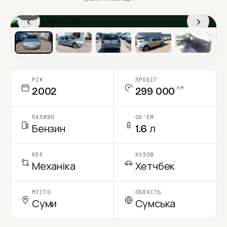
1 / 6
‹
›
Ціна в місяць
РІК
ПРОБІГ
км
2002
299 000
ПАЛИВО
ОБ'ЄМ
Бензин
1.6 л
КПП
КУЗОВ
Механіка
Хетчбек
МІСТО
ОБЛАСТЬ
Суми
Сумська