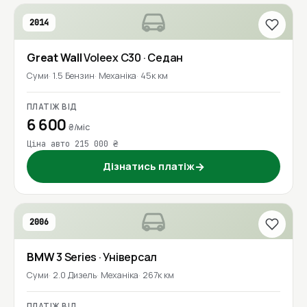
2014
Great Wall
Voleex C30
· Седан
Суми
1.5 Бензин
Механіка
45к км
ПЛАТІЖ ВІД
6 600
₴/міс
Ціна авто 215 000 ₴
Дізнатись платіж
→
2006
BMW
3 Series
· Універсал
Суми
2.0 Дизель
Механіка
267к км
ПЛАТІЖ ВІД