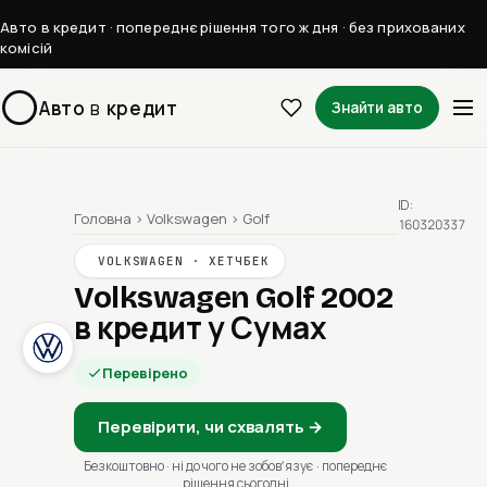
Авто в кредит · попереднє рішення того ж дня · без прихованих
комісій
Авто
в
кредит
Знайти авто
ID:
Головна
›
Volkswagen
›
Golf
160320337
VOLKSWAGEN · ХЕТЧБЕК
Volkswagen Golf 2002
в кредит у Сумах
Перевірено
Перевірити, чи схвалять →
Безкоштовно · ні до чого не зобовʼязує · попереднє
рішення сьогодні