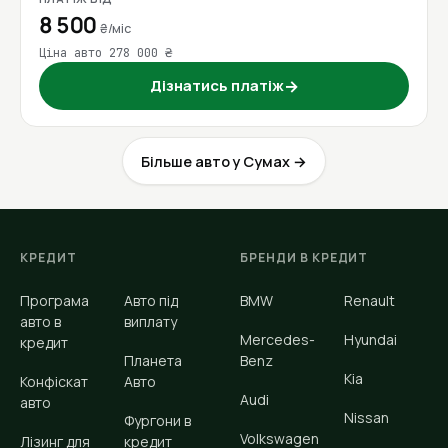
8 500
₴/міс
Ціна авто 278 000 ₴
Дізнатись платіж
→
Більше авто у Сумах →
КРЕДИТ
БРЕНДИ В КРЕДИТ
Програма
Авто під
BMW
Renault
авто в
виплату
Mercedes-
Hyundai
кредит
Планета
Benz
Kia
Конфіскат
Авто
Audi
авто
Nissan
Фургони в
Volkswagen
Лізинг для
кредит