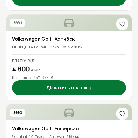
2001
Volkswagen
Golf
· Хетчбек
Вінниця
1.4 Бензин
Механіка
223к км
ПЛАТІЖ ВІД
4 800
₴/міс
Ціна авто 157 000 ₴
Дізнатись платіж
→
2001
Volkswagen
Golf
· Універсал
Чернівці
1.9 Дизель
Автомат
319к км