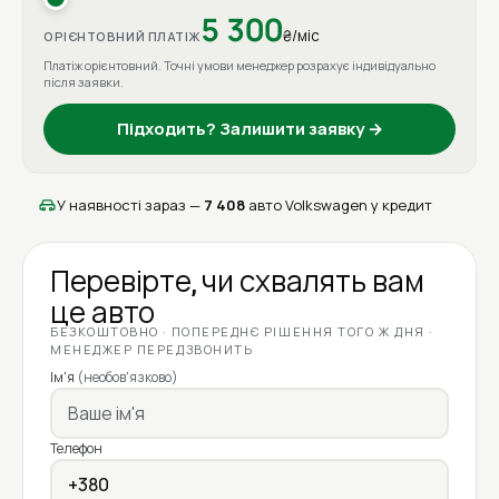
5 300
₴/міс
ОРІЄНТОВНИЙ ПЛАТІЖ
Платіж орієнтовний. Точні умови менеджер розрахує індивідуально
після заявки.
Підходить? Залишити заявку →
У наявності зараз —
7 408
авто Volkswagen у кредит
Перевірте, чи схвалять вам
це авто
БЕЗКОШТОВНО · ПОПЕРЕДНЄ РІШЕННЯ ТОГО Ж ДНЯ ·
МЕНЕДЖЕР ПЕРЕДЗВОНИТЬ
Ім'я
(необов'язково)
Телефон