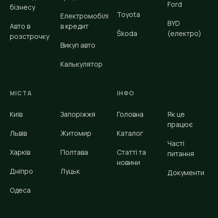
Ford
бізнесу
Toyota
Електромобілі
BYD
Авто в
в кредит
Škoda
(електро)
розстрочку
Викуп авто
Калькулятор
МІСТА
ІНФО
Київ
Запоріжжя
Головна
Як це
працює
Львів
Житомир
Каталог
Часті
Харків
Полтава
Статті та
питання
новини
Дніпро
Луцьк
Документи
Одеса