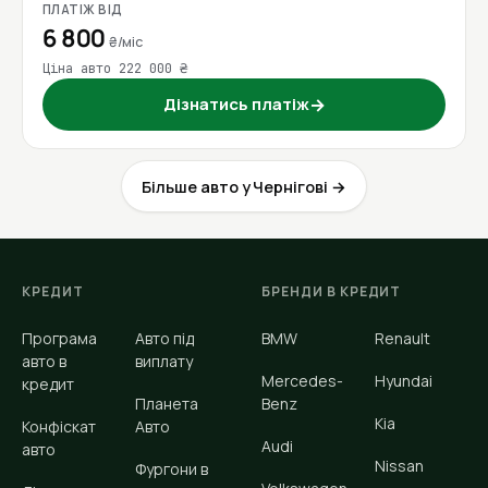
ПЛАТІЖ ВІД
6 800
₴/міс
Ціна авто 222 000 ₴
Дізнатись платіж
→
Більше авто у Чернігові →
КРЕДИТ
БРЕНДИ В КРЕДИТ
Програма
Авто під
BMW
Renault
авто в
виплату
Mercedes-
Hyundai
кредит
Планета
Benz
Kia
Конфіскат
Авто
Audi
авто
Nissan
Фургони в