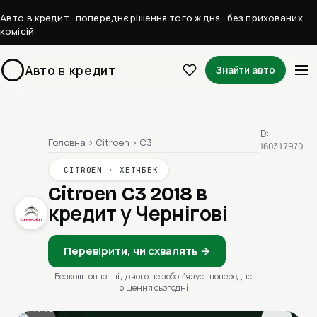
Авто в кредит · попереднє рішення того ж дня · без прихованих
комісій
Авто
в
кредит
Знайти авто
ID:
Головна
›
Citroen
›
C3
160317970
CITROEN · ХЕТЧБЕК
Citroen C3 2018
в
кредит у Чернігові
Перевірити, чи схвалять →
Безкоштовно · ні до чого не зобовʼязує · попереднє
рішення сьогодні
1 / 13