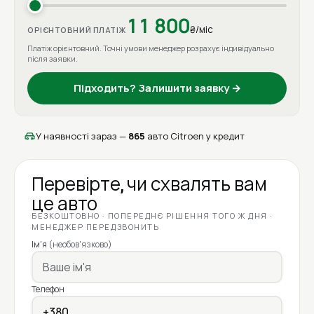
11 800
₴/міс
ОРІЄНТОВНИЙ ПЛАТІЖ
Платіж орієнтовний. Точні умови менеджер розрахує індивідуально
після заявки.
Підходить? Залишити заявку →
У наявності зараз —
865
авто Citroen у кредит
Перевірте, чи схвалять вам
це авто
БЕЗКОШТОВНО · ПОПЕРЕДНЄ РІШЕННЯ ТОГО Ж ДНЯ ·
МЕНЕДЖЕР ПЕРЕДЗВОНИТЬ
Ім'я
(необов'язково)
Телефон