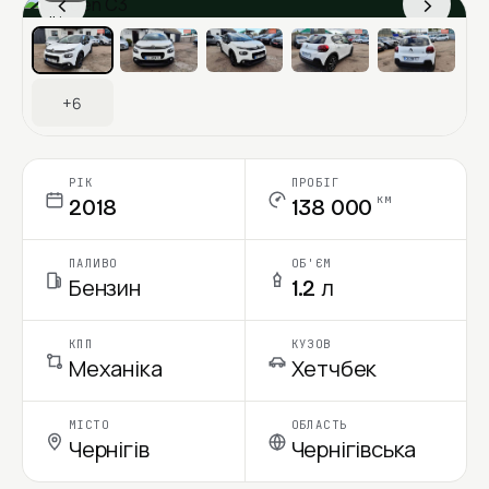
‹
›
Ціна в місяць
+6
РІК
ПРОБІГ
км
2018
138 000
ПАЛИВО
ОБ'ЄМ
Бензин
1.2 л
КПП
КУЗОВ
Механіка
Хетчбек
МІСТО
ОБЛАСТЬ
Чернігів
Чернігівська