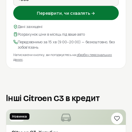
Перевірити, чи схвалять →
Дані захищені
Розрахунок ціни в місяць під ваше авто
Передзвонимо за 15 хв (9:00–20:00) — безкоштовно, без
зобов'язань
Натискаючи кнопку, ви погоджуєтесь на
обробку персональних
даних
.
Інші Citroen C3 в кредит
Новинка
2018