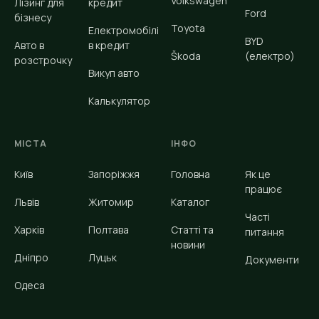
Volkswagen
Лізинг для
кредит
Ford
бізнесу
Toyota
Електромобілі
BYD
Авто в
в кредит
Škoda
(електро)
розстрочку
Викуп авто
Калькулятор
МІСТА
ІНФО
Київ
Запоріжжя
Головна
Як це
працює
Львів
Житомир
Каталог
Часті
Харків
Полтава
Статті та
питання
новини
Дніпро
Луцьк
Документи
Одеса