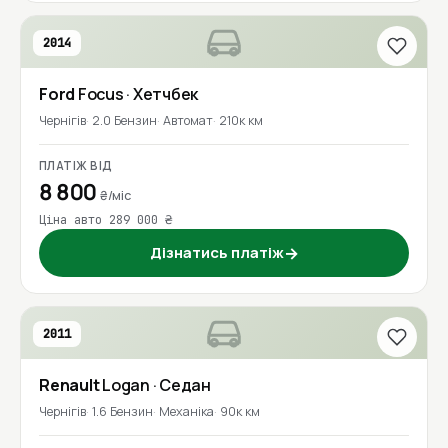
2014
Ford
Focus
· Хетчбек
Чернігів
2.0 Бензин
Автомат
210к км
ПЛАТІЖ ВІД
8 800
₴/міс
Ціна авто 289 000 ₴
Дізнатись платіж
→
2011
Renault
Logan
· Седан
Чернігів
1.6 Бензин
Механіка
90к км