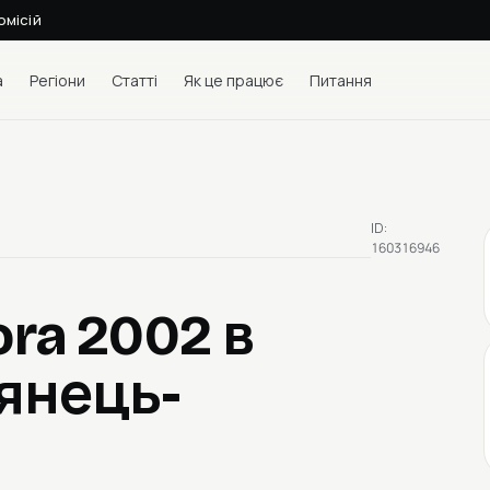
омісій
а
Регіони
Статті
Як це працює
Питання
ID:
160316946
ora 2002
в
'янець-