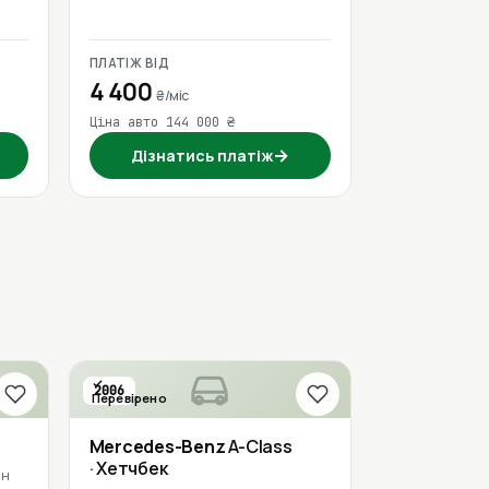
ПЛАТІЖ ВІД
4 400
₴/міс
Ціна авто 144 000 ₴
→
Дізнатись платіж
2006
Перевірено
Mercedes-Benz
A-Class
· Хетчбек
ин