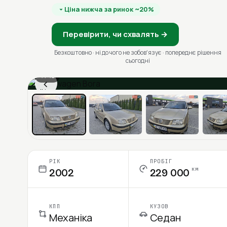
Ціна нижча за ринок ~20%
Перевірити, чи схвалять →
Безкоштовно · ні до чого не зобовʼязує · попереднє рішення
сьогодні
1 / 13
‹
Ціна в місяць
РІК
ПРОБІГ
км
2002
229 000
КПП
КУЗОВ
Механіка
Седан