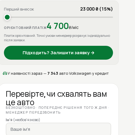
23 000 ₴ (15%)
Перший внесок
4 700
₴/міс
ОРІЄНТОВНИЙ ПЛАТІЖ
Платіж орієнтовний. Точні умови менеджер розрахує індивідуально
після заявки.
Підходить? Залишити заявку →
У наявності зараз —
7 343
авто Volkswagen у кредит
Перевірте, чи схвалять вам
це авто
БЕЗКОШТОВНО · ПОПЕРЕДНЄ РІШЕННЯ ТОГО Ж ДНЯ ·
МЕНЕДЖЕР ПЕРЕДЗВОНИТЬ
Ім'я
(необов'язково)