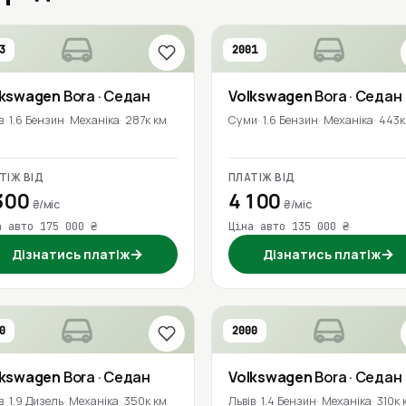
3
2001
lkswagen
Bora
· Седан
Volkswagen
Bora
· Седан
в
1.6 Бензин
Механіка
287к км
Суми
1.6 Бензин
Механіка
443к
ТІЖ ВІД
ПЛАТІЖ ВІД
300
4 100
₴/міс
₴/міс
а авто 175 000 ₴
Ціна авто 135 000 ₴
→
→
Дізнатись платіж
Дізнатись платіж
0
2000
lkswagen
Bora
· Седан
Volkswagen
Bora
· Седан
в
1.9 Дизель
Механіка
350к км
Львів
1.4 Бензин
Механіка
310к 