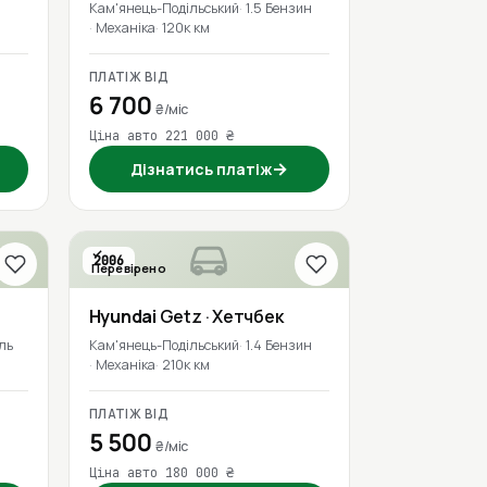
Кам'янець-Подільський
1.5 Бензин
Механіка
120к км
ПЛАТІЖ ВІД
6 700
₴/міс
Ціна авто 221 000 ₴
→
Дізнатись платіж
2006
Перевірено
Hyundai
Getz
· Хетчбек
ль
Кам'янець-Подільський
1.4 Бензин
Механіка
210к км
ПЛАТІЖ ВІД
5 500
₴/міс
Ціна авто 180 000 ₴