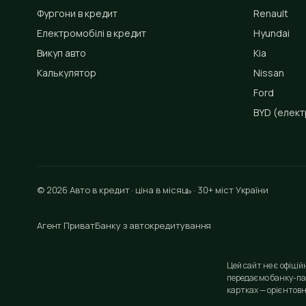
Фургони в кредит
Renault
Електромобілі в кредит
Hyundai
Викуп авто
Kia
Калькулятор
Nissan
Ford
BYD
(елект
© 2026 Авто в кредит · ціна в місяць · 30+ міст України
Агент ПриватБанку з автокредитування
Цей сайт не є офіці
передаємо банку-па
картках — орієнтовн