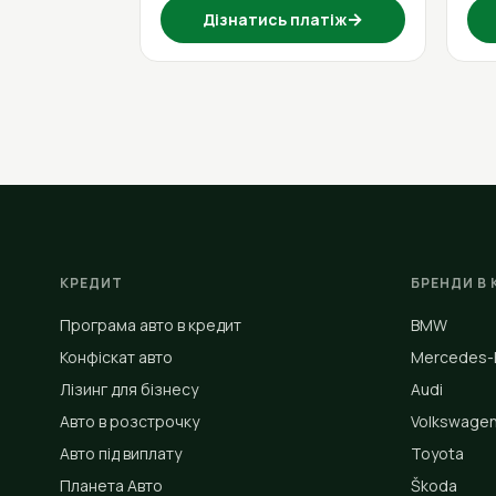
→
Дізнатись платіж
КРЕДИТ
БРЕНДИ В 
Програма авто в кредит
BMW
Конфіскат авто
Mercedes-
Лізинг для бізнесу
Audi
Авто в розстрочку
Volkswage
Авто під виплату
Toyota
Планета Авто
Škoda