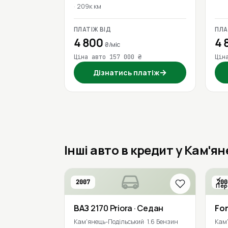
209к км
ПЛАТІЖ ВІД
ПЛА
4 800
4 
₴/міс
Ціна авто 157 000 ₴
Цін
→
Дізнатись платіж
Інші авто в кредит у Кам'я
2007
200
Пер
ВАЗ
2170 Priora
· Седан
Fo
Кам'янець-Подільський
1.6 Бензин
Кам