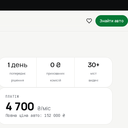
Знайти авто
1 день
0 ₴
30+
попереднє
прихованих
міст
рішення
комісій
видачі
ПЛАТІЖ
4 700
₴/міс
Повна ціна авто: 152 000 ₴