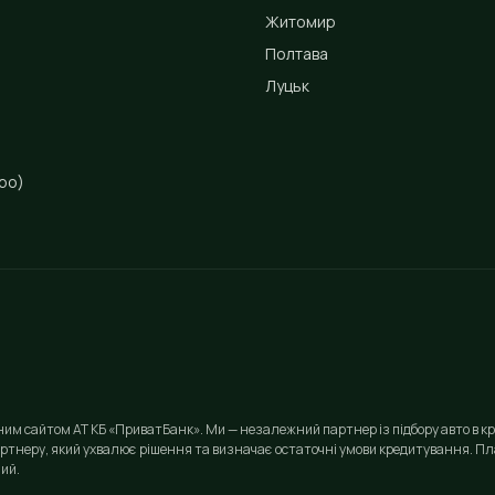
Житомир
Полтава
Луцьк
ро)
йним сайтом АТ КБ «ПриватБанк». Ми — незалежний партнер із підбору авто в кр
ртнеру, який ухвалює рішення та визначає остаточні умови кредитування. Пла
ий.