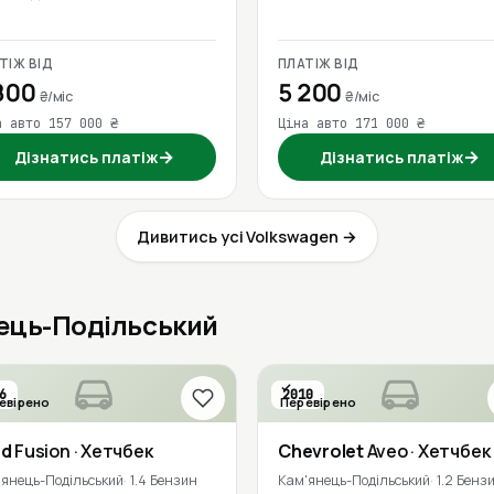
ТІЖ ВІД
ПЛАТІЖ ВІД
800
5 200
₴/міс
₴/міс
а авто 157 000 ₴
Ціна авто 171 000 ₴
→
→
Дізнатись платіж
Дізнатись платіж
Дивитись усі Volkswagen →
нець-Подільський
6
2010
евірено
Перевірено
rd
Fusion
· Хетчбек
Chevrolet
Aveo
· Хетчбек
'янець-Подільський
1.4 Бензин
Кам'янець-Подільський
1.2 Бенз