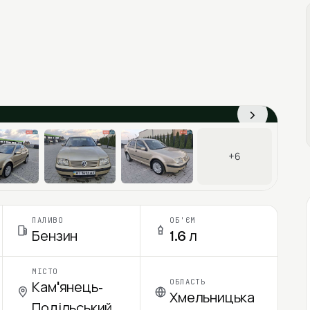
›
+6
ПАЛИВО
ОБ'ЄМ
Бензин
1.6 л
МІСТО
ОБЛАСТЬ
Кам'янець-
Хмельницька
Подільський