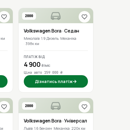
2000
Volkswagen
Bora
· Седан
 км
Миколаїв
1.9 Дизель
Механіка
398к км
ПЛАТІЖ ВІД
4 900
₴/міс
Ціна авто 159 000 ₴
→
Дізнатись платіж
2000
Volkswagen
Bora
· Універсал
км
Львів
1.6 Бензин
Механіка
220к км