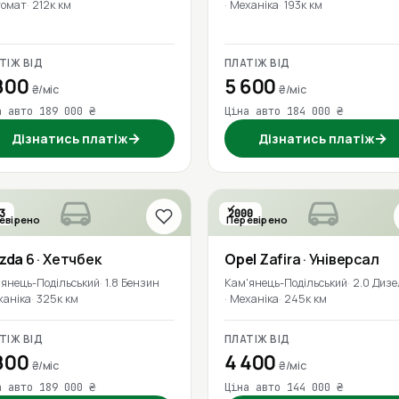
томат
212к км
Механіка
193к км
ТІЖ ВІД
ПЛАТІЖ ВІД
800
5 600
₴/міс
₴/міс
а авто 189 000 ₴
Ціна авто 184 000 ₴
→
→
Дізнатись платіж
Дізнатись платіж
3
2000
евірено
Перевірено
zda
6
· Хетчбек
Opel
Zafira
· Універсал
'янець-Подільський
1.8 Бензин
Кам'янець-Подільський
2.0 Дизе
ханіка
325к км
Механіка
245к км
ТІЖ ВІД
ПЛАТІЖ ВІД
800
4 400
₴/міс
₴/міс
а авто 189 000 ₴
Ціна авто 144 000 ₴