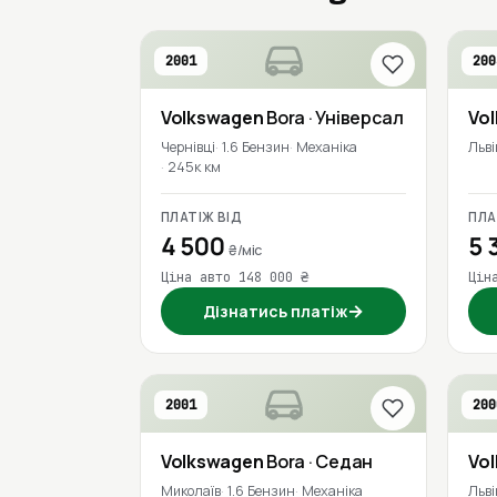
2001
200
Volkswagen
Bora
· Універсал
Vo
Чернівці
1.6 Бензин
Механіка
Льві
245к км
ПЛАТІЖ ВІД
ПЛА
4 500
5 
₴/міс
Ціна авто 148 000 ₴
Цін
→
Дізнатись платіж
2001
200
Volkswagen
Bora
· Седан
Vo
Миколаїв
1.6 Бензин
Механіка
Льві