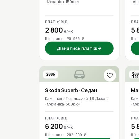
Механіка
150к км
Ав
ПЛАТІЖ ВІД
ПЛА
2 800
5 
₴/міс
Ціна авто 90 000 ₴
Цін
→
Дізнатись платіж
2006
200
Пер
Skoda
Superb
· Седан
Ma
Кам'янець-Подільський
1.9 Дизель
Кам
Механіка
380к км
Ме
ПЛАТІЖ ВІД
ПЛА
6 200
5 
₴/міс
Ціна авто 202 000 ₴
Цін