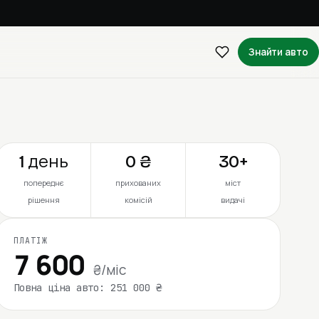
Знайти авто
1 день
0 ₴
30+
попереднє
прихованих
міст
рішення
комісій
видачі
ПЛАТІЖ
7 600
₴/міс
Повна ціна авто: 251 000 ₴