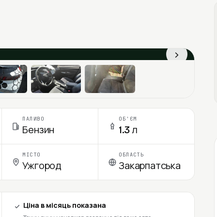
›
ПАЛИВО
ОБ'ЄМ
Бензин
1.3 л
МІСТО
ОБЛАСТЬ
Ужгород
Закарпатська
Ціна в місяць показана