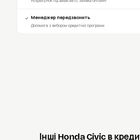
Розрахунок під ваше авто, заявка онлайн
Менеджер передзвонить
Допомога з вибором кредитної програми
Інші Honda Civic в креди