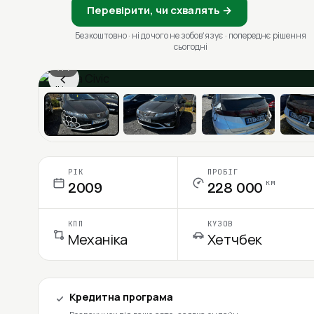
Перевірити, чи схвалять →
Безкоштовно · ні до чого не зобовʼязує · попереднє рішення
сьогодні
1 / 7
‹
Ціна в місяць
РІК
ПРОБІГ
км
2009
228 000
КПП
КУЗОВ
Механіка
Хетчбек
Кредитна програма