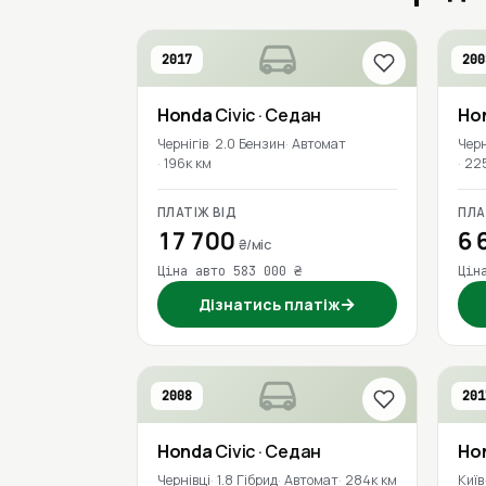
2017
200
Honda
Civic
· Седан
Ho
Чернігів
2.0 Бензин
Автомат
Черн
196к км
22
ПЛАТІЖ ВІД
ПЛА
17 700
6 
₴/міс
Ціна авто 583 000 ₴
Цін
→
Дізнатись платіж
2008
201
Honda
Civic
· Седан
Ho
Чернівці
1.8 Гібрид
Автомат
284к км
Київ