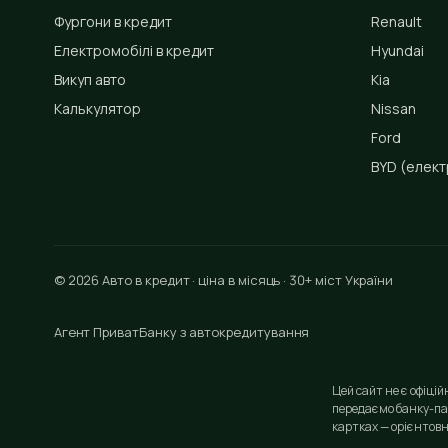
Фургони в кредит
Renault
Електромобілі в кредит
Hyundai
Викуп авто
Kia
Калькулятор
Nissan
Ford
BYD
(елект
© 2026 Авто в кредит · ціна в місяць · 30+ міст України
Агент ПриватБанку з автокредитування
Цей сайт не є офіці
передаємо банку-па
картках — орієнтовн