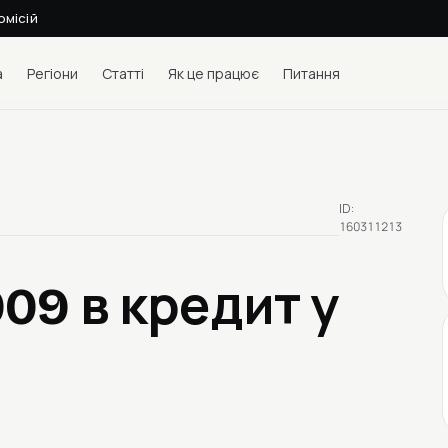
омісій
а
Регіони
Статті
Як це працює
Питання
ID:
160311213
009
в кредит у