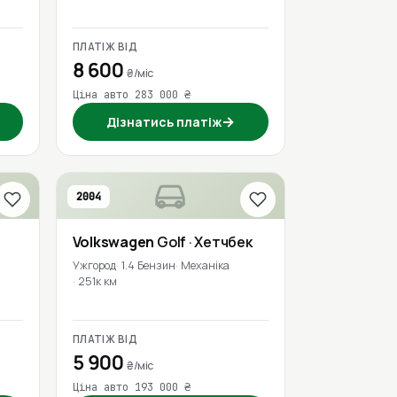
ПЛАТІЖ ВІД
8 600
₴/міс
Ціна авто 283 000 ₴
→
Дізнатись платіж
2004
Volkswagen
Golf
· Хетчбек
Ужгород
1.4 Бензин
Механіка
251к км
ПЛАТІЖ ВІД
5 900
₴/міс
Ціна авто 193 000 ₴