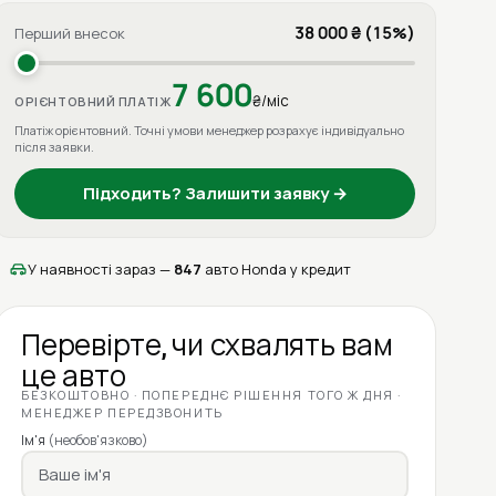
38 000 ₴ (15%)
Перший внесок
7 600
₴/міс
ОРІЄНТОВНИЙ ПЛАТІЖ
Платіж орієнтовний. Точні умови менеджер розрахує індивідуально
після заявки.
Підходить? Залишити заявку →
У наявності зараз —
847
авто Honda у кредит
Перевірте, чи схвалять вам
це авто
БЕЗКОШТОВНО · ПОПЕРЕДНЄ РІШЕННЯ ТОГО Ж ДНЯ ·
МЕНЕДЖЕР ПЕРЕДЗВОНИТЬ
Ім'я
(необов'язково)