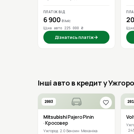
ПЛАТІЖ ВІД
ПЛА
6 900
20
₴/міс
Ціна авто 225 000 ₴
Цін
→
Дізнатись платіж
Інші авто в кредит у Ужгоро
2003
201
Mitsubishi
Pajero Pinin
Vo
· Кросовер
Ужг
24
Ужгород
2.0 Бензин
Механіка