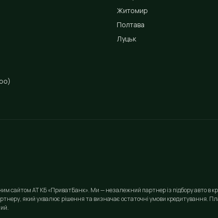
Житомир
Полтава
Луцьк
ро)
йним сайтом АТ КБ «ПриватБанк». Ми — незалежний партнер із підбору авто в кр
ртнеру, який ухвалює рішення та визначає остаточні умови кредитування. Пла
ий.