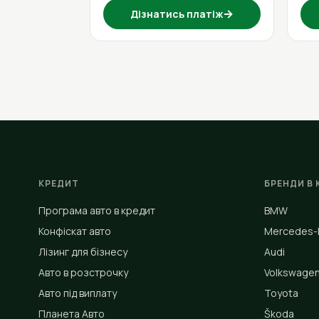
→
Дізнатись платіж
КРЕДИТ
БРЕНДИ В 
Програма авто в кредит
BMW
Конфіскат авто
Mercedes-
Лізинг для бізнесу
Audi
Авто в розстрочку
Volkswage
Авто під виплату
Toyota
Планета Авто
Škoda