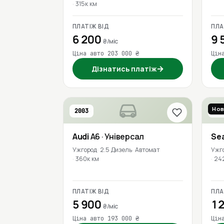
315к км
ПЛАТІЖ ВІД
ПЛА
6 200
9 
₴/міс
Ціна авто 203 000 ₴
Цін
→
Дізнатись платіж
Нов
2003
201
Audi
A6
· Універсал
Se
Ужгород
2.5 Дизель
Автомат
Ужг
360к км
24
ПЛАТІЖ ВІД
ПЛА
5 900
12
₴/міс
Ціна авто 193 000 ₴
Цін