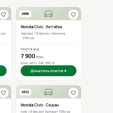
2008
Honda
Civic
· Хетчбек
к км
Чернівці
1.8 Бензин
Механіка
296к км
ПЛАТІЖ ВІД
7 900
₴/міс
Ціна авто 260 000 ₴
→
Дізнатись платіж
2011
Honda
Civic
· Седан
Київ
1.8 Бензин
Автомат
198к км