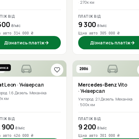
270к км
ТІЖ ВІД
ПЛАТІЖ ВІД
500
9 300
₴/міс
₴/міс
а авто 314 000 ₴
Ціна авто 305 000 ₴
→
→
Дізнатись платіж
Дізнатись платіж
инка
6
2006
at
Leon
· Універсал
Mercedes-Benz
Vito
· Універсал
ород
1.6 Дизель
Механіка
2к км
Ужгород
2.1 Дизель
Механіка
500к км
ТІЖ ВІД
ПЛАТІЖ ВІД
 900
9 200
₴/міс
₴/міс
а авто 426 000 ₴
Ціна авто 301 000 ₴