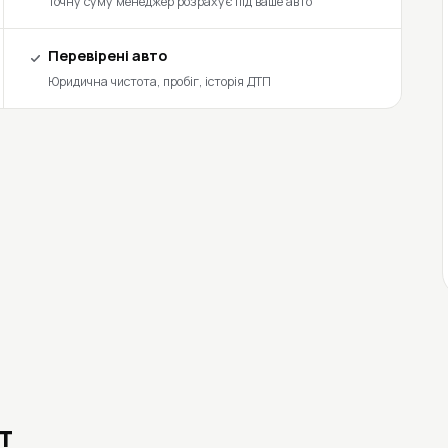
Точну суму менеджер розрахує під ваше авто
Перевірені авто
Юридична чистота, пробіг, історія ДТП
т