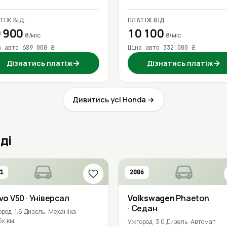
ТІЖ ВІД
ПЛАТІЖ ВІД
 900
10 100
₴/міс
₴/міс
а авто 689 000 ₴
Ціна авто 332 000 ₴
→
→
Дізнатись платіж
Дізнатись платіж
Дивитись усі Honda →
ді
1
2006
lvo
V50
· Універсал
Volkswagen
Phaeton
· Седан
ород
1.6 Дизель
Механіка
5к км
Ужгород
3.0 Дизель
Автомат