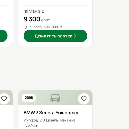
ПЛАТІЖ ВІД
9 300
₴/міс
Ціна авто 305 000 ₴
→
Дізнатись платіж
2008
BMW
3 Series
· Універсал
Ужгород
2.0 Дизель
Механіка
257к км