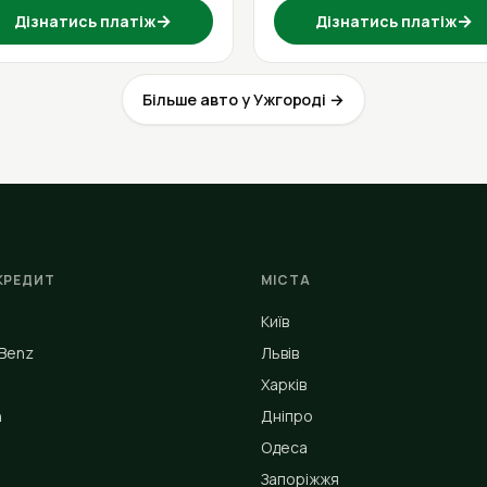
→
→
Дізнатись платіж
Дізнатись платіж
Більше авто у Ужгороді →
КРЕДИТ
МІСТА
Київ
Benz
Львів
Харків
n
Дніпро
Одеса
Запоріжжя