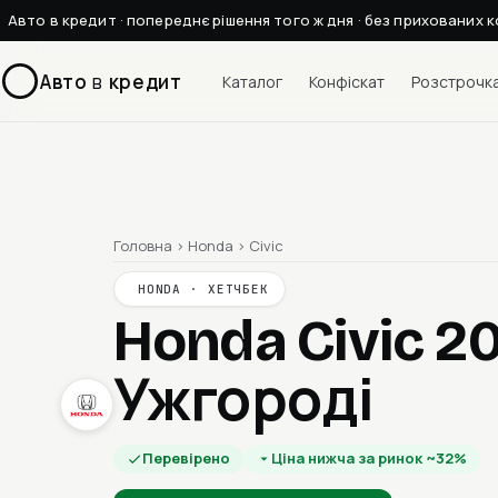
Авто в кредит · попереднє рішення того ж дня · без прихованих к
Авто
в
кредит
Каталог
Конфіскат
Розстрочк
Головна
›
Honda
›
Civic
HONDA · ХЕТЧБЕК
Honda Civic 2
Ужгороді
Перевірено
Ціна нижча за ринок ~32%