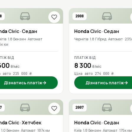
8
2008
nda
Civic
· Седан
Honda
Civic
· Седан
ігів
1.8 Бензин
Автомат
Чернігів
1.8 Гібрид
Автомат
235
5к км
ТІЖ ВІД
ПЛАТІЖ ВІД
600
8 300
₴/міс
₴/міс
а авто 215 000 ₴
Ціна авто 274 000 ₴
→
→
Дізнатись платіж
Дізнатись платіж
7
2007
nda
Civic
· Хетчбек
Honda
Civic
· Седан
1.0 Бензин
Автомат
187к км
Київ
1.8 Бензин
Автомат
175к км