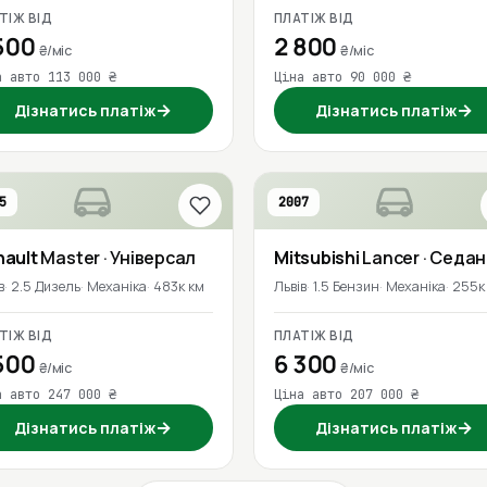
ТІЖ ВІД
ПЛАТІЖ ВІД
500
2 800
₴/міс
₴/міс
а авто 113 000 ₴
Ціна авто 90 000 ₴
→
→
Дізнатись платіж
Дізнатись платіж
5
2007
nault
Master
· Універсал
Mitsubishi
Lancer
· Седан
в
2.5 Дизель
Механіка
483к км
Львів
1.5 Бензин
Механіка
255к
ТІЖ ВІД
ПЛАТІЖ ВІД
500
6 300
₴/міс
₴/міс
а авто 247 000 ₴
Ціна авто 207 000 ₴
→
→
Дізнатись платіж
Дізнатись платіж