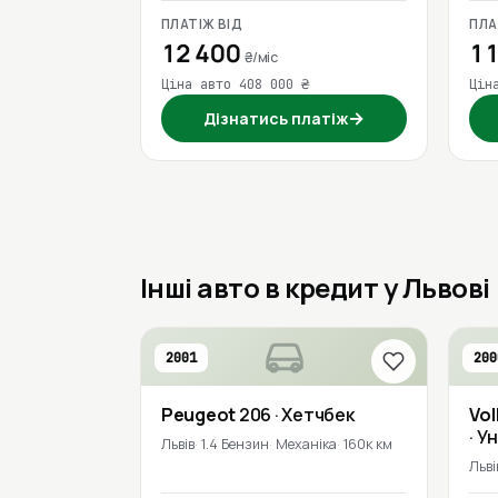
ПЛАТІЖ ВІД
ПЛА
12 400
11
₴/міс
Ціна авто 408 000 ₴
Цін
→
Дізнатись платіж
Інші авто в кредит у Львові
2001
200
Peugeot
206
· Хетчбек
Vo
· У
Львів
1.4 Бензин
Механіка
160к км
Льві