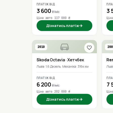
ПЛАТІЖ ВІД
ПЛА
3 600
3 
₴/міс
Ціна авто 117 000 ₴
Цін
→
Дізнатись платіж
2010
200
Skoda
Octavia
· Хетчбек
Re
Львів
1.6 Дизель
Механіка
316к км
Льві
ПЛАТІЖ ВІД
ПЛА
6 200
7 
₴/міс
Ціна авто 202 000 ₴
Цін
→
Дізнатись платіж