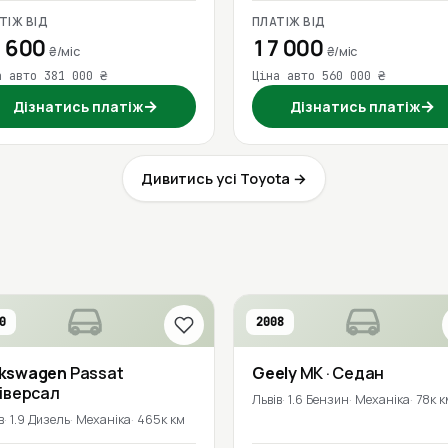
ТІЖ ВІД
ПЛАТІЖ ВІД
 600
17 000
₴/міс
₴/міс
а авто 381 000 ₴
Ціна авто 560 000 ₴
→
→
Дізнатись платіж
Дізнатись платіж
Дивитись усі Toyota →
0
2008
lkswagen
Passat
Geely
MK
· Седан
ніверсал
Львів
1.6 Бензин
Механіка
78к к
в
1.9 Дизель
Механіка
465к км