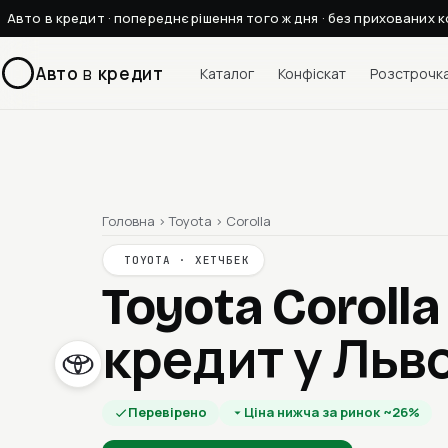
Авто в кредит · попереднє рішення того ж дня · без прихованих к
Авто
в
кредит
Каталог
Конфіскат
Розстрочк
Головна
›
Toyota
›
Corolla
TOYOTA · ХЕТЧБЕК
Toyota Coroll
кредит у Льво
Перевірено
Ціна нижча за ринок ~26%