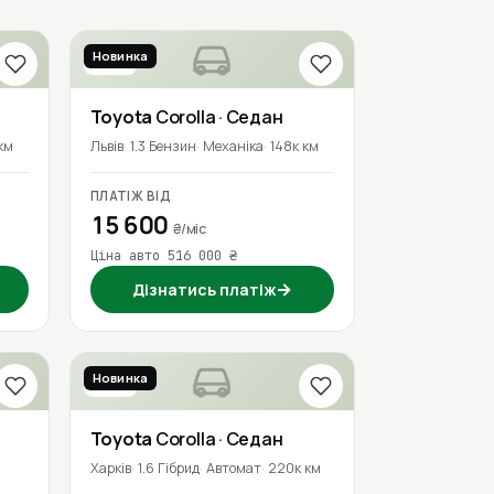
Новинка
2018
Toyota
Corolla
· Седан
км
Львів
1.3 Бензин
Механіка
148к км
ПЛАТІЖ ВІД
15 600
₴/міс
Ціна авто 516 000 ₴
→
Дізнатись платіж
Новинка
2016
Toyota
Corolla
· Седан
м
Харків
1.6 Гібрид
Автомат
220к км