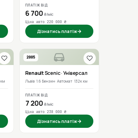
ПЛАТІЖ ВІД
6 700
₴/міс
Ціна авто 220 000 ₴
→
Дізнатись платіж
2005
Renault
Scenic
· Універсал
 км
Львів
1.6 Бензин
Автомат
132к км
ПЛАТІЖ ВІД
7 200
₴/міс
Ціна авто 238 000 ₴
→
Дізнатись платіж