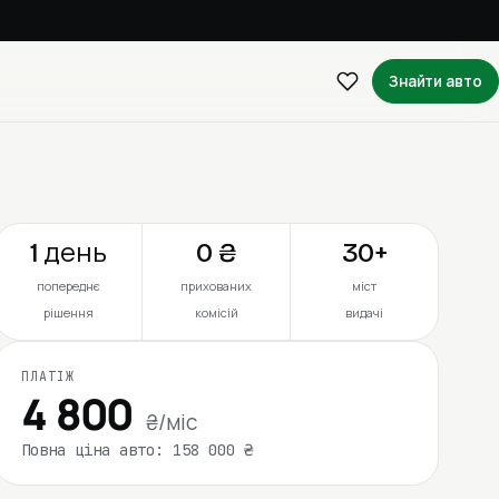
Знайти авто
1 день
0 ₴
30+
попереднє
прихованих
міст
рішення
комісій
видачі
ПЛАТІЖ
4 800
₴/міс
Повна ціна авто: 158 000 ₴