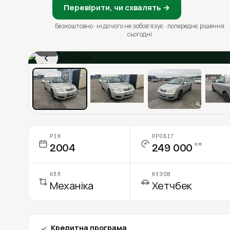
Перевірити, чи схвалять →
Безкоштовно · ні до чого не зобовʼязує · попереднє рішення
сьогодні
1 / 11
‹
Ціна в місяць
РІК
ПРОБІГ
км
2004
249 000
КПП
КУЗОВ
Механіка
Хетчбек
Кредитна програма