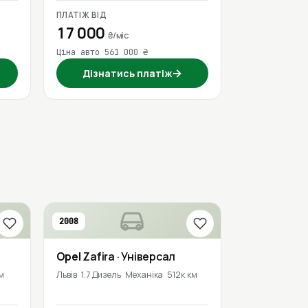
ПЛАТІЖ ВІД
17 000
₴/міс
Ціна авто 561 000 ₴
→
Дізнатись платіж
2008
Opel
Zafira
· Універсал
м
Львів
1.7 Дизель
Механіка
512к км