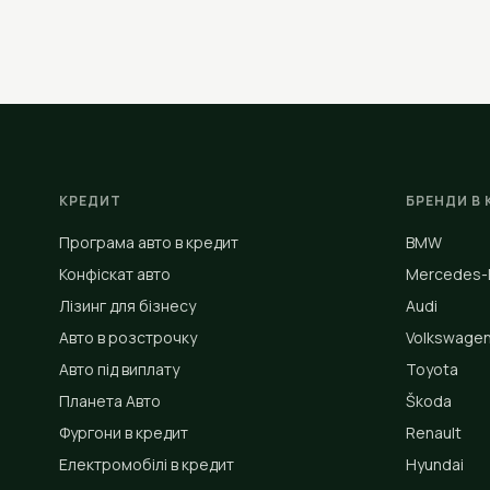
КРЕДИТ
БРЕНДИ В 
Програма авто в кредит
BMW
Конфіскат авто
Mercedes-
Лізинг для бізнесу
Audi
Авто в розстрочку
Volkswage
Авто під виплату
Toyota
Планета Авто
Škoda
Фургони в кредит
Renault
Електромобілі в кредит
Hyundai