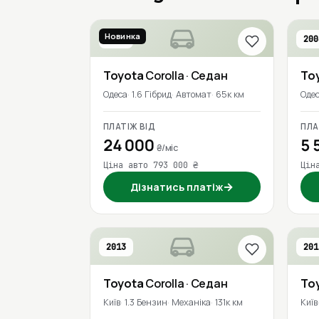
Новинка
2017
200
Toyota
Corolla
· Седан
To
Одеса
1.6 Гібрид
Автомат
65к км
Оде
ПЛАТІЖ ВІД
ПЛА
24 000
5 
₴/міс
Ціна авто 793 000 ₴
Цін
→
Дізнатись платіж
2013
201
Toyota
Corolla
· Седан
To
Київ
1.3 Бензин
Механіка
131к км
Київ