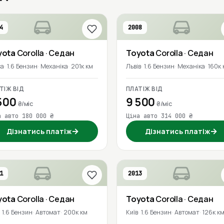
4
2008
yota
Corolla
· Седан
Toyota
Corolla
· Седан
са
1.6 Бензин
Механіка
201к км
Львів
1.6 Бензин
Механіка
160к 
ТІЖ ВІД
ПЛАТІЖ ВІД
500
9 500
₴/міс
₴/міс
а авто 180 000 ₴
Ціна авто 314 000 ₴
→
→
Дізнатись платіж
Дізнатись платіж
1
2013
yota
Corolla
· Седан
Toyota
Corolla
· Седан
1.6 Бензин
Автомат
200к км
Київ
1.6 Бензин
Автомат
126к к