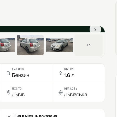
›
+4
ПАЛИВО
ОБ'ЄМ
Бензин
1.6 л
МІСТО
ОБЛАСТЬ
Львів
Львівська
Ціна в місяць показана