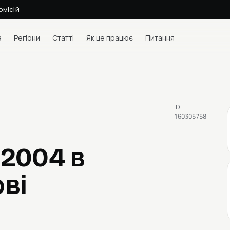
омісій
а
Регіони
Статті
Як це працює
Питання
ID:
160305758
a 2004
в
ві