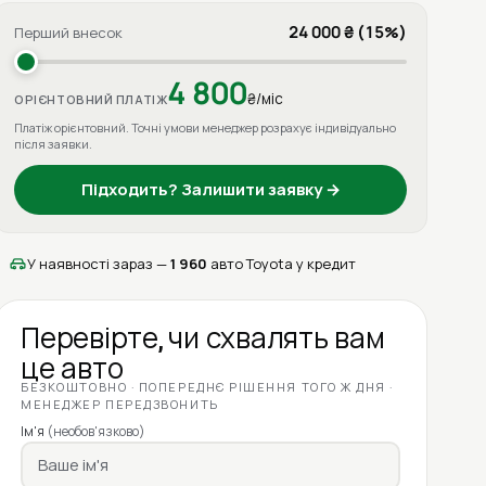
24 000 ₴ (15%)
Перший внесок
4 800
₴/міс
ОРІЄНТОВНИЙ ПЛАТІЖ
Платіж орієнтовний. Точні умови менеджер розрахує індивідуально
після заявки.
Підходить? Залишити заявку →
У наявності зараз —
1 960
авто Toyota у кредит
Перевірте, чи схвалять вам
це авто
БЕЗКОШТОВНО · ПОПЕРЕДНЄ РІШЕННЯ ТОГО Ж ДНЯ ·
МЕНЕДЖЕР ПЕРЕДЗВОНИТЬ
Ім'я
(необов'язково)