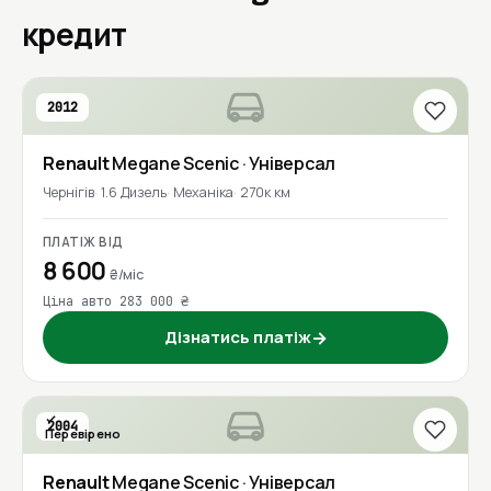
кредит
2012
Renault
Megane Scenic
· Універсал
Чернігів
1.6 Дизель
Механіка
270к км
ПЛАТІЖ ВІД
8 600
₴/міс
Ціна авто 283 000 ₴
Дізнатись платіж
→
2004
Перевірено
Renault
Megane Scenic
· Універсал