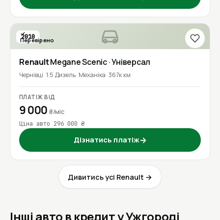
2010
Перевірено
Renault
Megane Scenic
· Універсал
Чернівці
1.5 Дизель
Механіка
367к км
ПЛАТІЖ ВІД
9 000
₴/міс
Ціна авто 296 000 ₴
Дізнатись платіж
→
Дивитись усі Renault →
Інші авто в кредит у Ужгороді