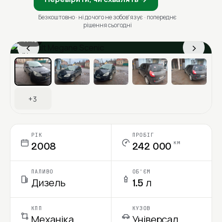
Безкоштовно · ні до чого не зобовʼязує · попереднє
рішення сьогодні
1 / 10
‹
›
Ціна в місяць
+3
РІК
ПРОБІГ
км
2008
242 000
ПАЛИВО
ОБ'ЄМ
Дизель
1.5 л
КПП
КУЗОВ
Механіка
Універсал