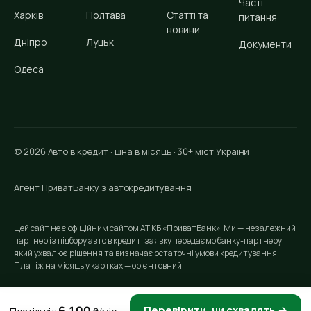
Часті
Харків
Полтава
Статті та
питання
новини
Дніпро
Луцьк
Документи
Одеса
© 2026 Авто в кредит · ціна в місяць · 30+ міст України
Агент ПриватБанку з автокредитування
Цей сайт не є офіційним сайтом АТ КБ «ПриватБанк». Ми — незалежний
партнер із підбору авто в кредит: заявку передаємо банку-партнеру,
який ухвалює рішення та визначає остаточні умови кредитування.
Платіж на місяць у картках — орієнтовний.
6 100
Перевірити, чи схвалять →