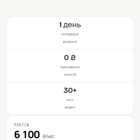
1 день
попереднє
рішення
0 ₴
прихованих
комісій
30+
міст
видачі
ПЛАТІЖ
6 100
₴/міс