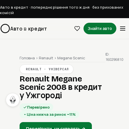
Авто в кредит · попереднє рішення того ж дня · без прихованих
комісій
Авто
в
кредит
Знайти авто
ID:
Головна
›
Renault
›
Megane Scenic
160296810
RENAULT · УНІВЕРСАЛ
Renault Megane
Scenic 2008
в кредит
у Ужгороді
Перевірено
Ціна нижча за ринок ~11%
Перевірити, чи схвалять →