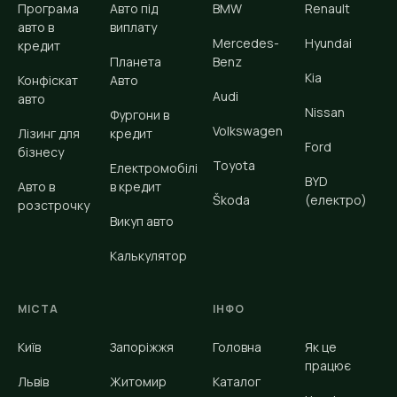
Програма
Авто під
BMW
Renault
авто в
виплату
Mercedes-
Hyundai
кредит
Планета
Benz
Kia
Конфіскат
Авто
Audi
авто
Nissan
Фургони в
Volkswagen
Лізинг для
кредит
Ford
бізнесу
Toyota
Електромобілі
BYD
Авто в
в кредит
Škoda
(електро)
розстрочку
Викуп авто
Калькулятор
МІСТА
ІНФО
Київ
Запоріжжя
Головна
Як це
працює
Львів
Житомир
Каталог