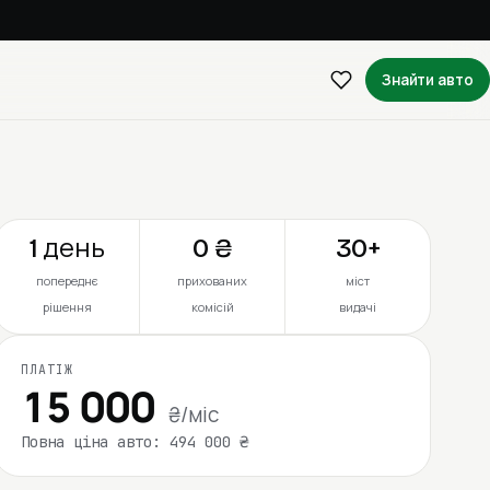
Знайти авто
1 день
0 ₴
30+
попереднє
прихованих
міст
рішення
комісій
видачі
ПЛАТІЖ
15 000
₴/міс
Повна ціна авто: 494 000 ₴