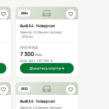
2004
Audi
A4
· Універсал
Чернігів
2.0 Бензин
Автомат
253к км
ПЛАТІЖ ВІД
7 300
₴/міс
Ціна авто 239 000 ₴
→
Дізнатись платіж
2012
Audi
A4
· Універсал
Чернігів
2.0 Дизель
Автомат