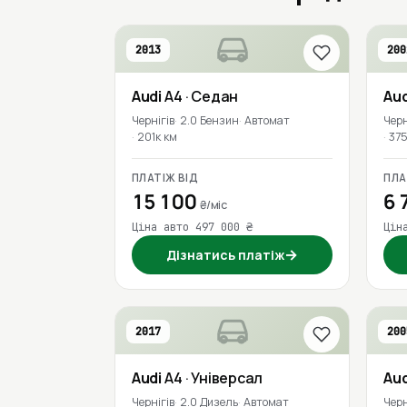
2013
200
Audi
A4
· Седан
Aud
Чернігів
2.0 Бензин
Автомат
Черн
201к км
375
ПЛАТІЖ ВІД
ПЛА
15 100
6 
₴/міс
Ціна авто 497 000 ₴
Цін
→
Дізнатись платіж
2017
200
Audi
A4
· Універсал
Aud
Чернігів
2.0 Дизель
Автомат
Черн