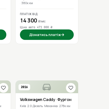
380к км
ПЛАТІЖ ВІД
14 300
₴/міс
Ціна авто 471 000 ₴
→
Дізнатись платіж
2016
Volkswagen
Caddy
· Фургон
м
Київ
2.0 Дизель
Механіка
278к км