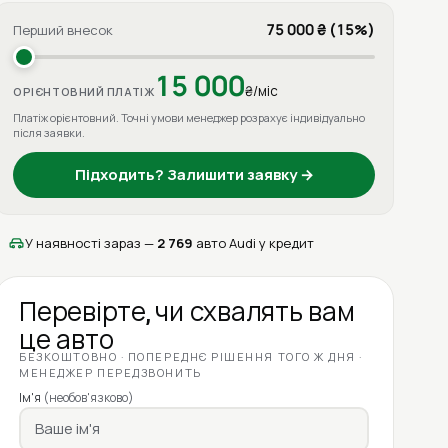
75 000 ₴ (15%)
Перший внесок
15 000
₴/міс
ОРІЄНТОВНИЙ ПЛАТІЖ
Платіж орієнтовний. Точні умови менеджер розрахує індивідуально
після заявки.
Підходить? Залишити заявку →
У наявності зараз —
2 769
авто Audi у кредит
Перевірте, чи схвалять вам
це авто
БЕЗКОШТОВНО · ПОПЕРЕДНЄ РІШЕННЯ ТОГО Ж ДНЯ ·
МЕНЕДЖЕР ПЕРЕДЗВОНИТЬ
Ім'я
(необов'язково)