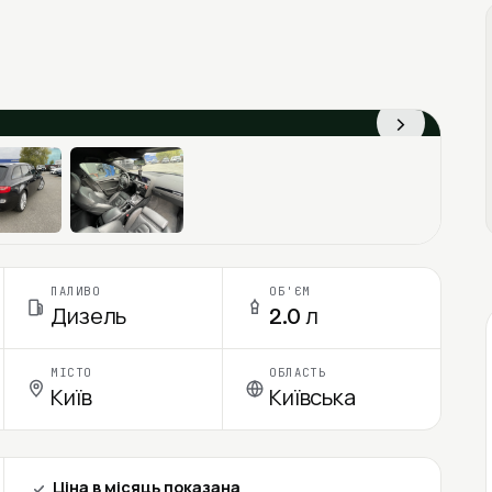
›
ПАЛИВО
ОБ'ЄМ
Дизель
2.0 л
МІСТО
ОБЛАСТЬ
Київ
Київська
Ціна в місяць показана