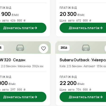
ТІЖ ВІД
ПЛАТІЖ ВІД
 900
20 300
₴/міс
₴/міс
а авто 426 000 ₴
Ціна авто 672 000 ₴
→
→
Дізнатись платіж
Дізнатись платіж
5
2016
MW
320
· Седан
Subaru
Outback
· Універ
2.0 Бензин
Механіка
392к км
Київ
2.5 Бензин
Автомат
139к к
ТІЖ ВІД
ПЛАТІЖ ВІД
000
22 200
₴/міс
₴/міс
а авто 297 000 ₴
Ціна авто 734 000 ₴
→
→
Дізнатись платіж
Дізнатись платіж