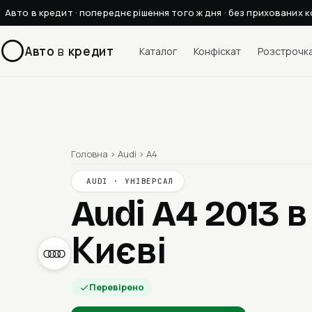
Авто в кредит · попереднє рішення того ж дня · без прихованих к
Авто
в
кредит
Каталог
Конфіскат
Розстрочк
Головна
›
Audi
›
A4
AUDI · УНІВЕРСАЛ
Audi A4 2013
в
Києві
Перевірено