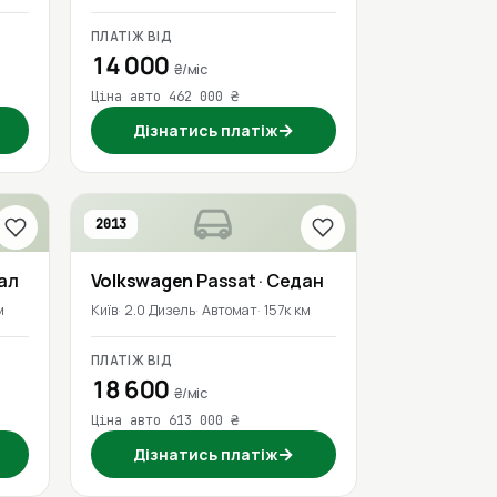
ПЛАТІЖ ВІД
14 000
₴/міс
Ціна авто 462 000 ₴
→
Дізнатись платіж
2013
сал
Volkswagen
Passat
· Седан
м
Київ
2.0 Дизель
Автомат
157к км
ПЛАТІЖ ВІД
18 600
₴/міс
Ціна авто 613 000 ₴
→
Дізнатись платіж