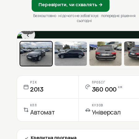
Перевірити, чи схвалять →
Безкоштовно · ні до чого не зобовʼязує · попереднє рішення
сьогодні
1 / 6
‹
Ціна в місяць
РІК
ПРОБІГ
км
2013
360 000
КПП
КУЗОВ
Автомат
Універсал
Кредитна програма