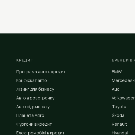
КРЕДИТ
БРЕНДИ В 
Програма авто в кредит
BMW
Конфіскат авто
Mercedes-
Лізинг для бізнесу
Audi
Авто в розстрочку
Volkswage
Авто під виплату
Toyota
Планета Авто
Škoda
Фургони в кредит
Renault
Електромобілі в кредит
Hyundai