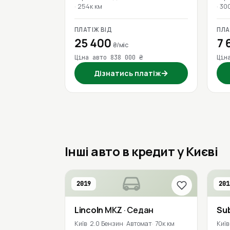
254к км
30
ПЛАТІЖ ВІД
ПЛА
25 400
7 
₴/міс
Ціна авто 838 000 ₴
Цін
→
Дізнатись платіж
Інші авто в кредит у Києві
2019
201
Lincoln
MKZ
· Седан
Su
Київ
2.0 Бензин
Автомат
70к км
Київ