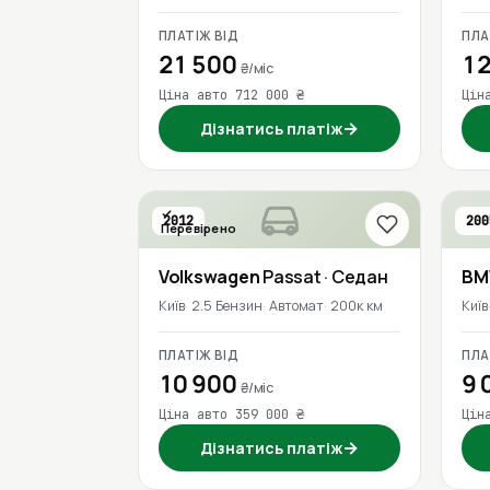
ПЛАТІЖ ВІД
ПЛА
21 500
12
₴/міс
Ціна авто 712 000 ₴
Цін
→
Дізнатись платіж
2012
200
Перевірено
Volkswagen
Passat
· Седан
B
Київ
2.5 Бензин
Автомат
200к км
Київ
ПЛАТІЖ ВІД
ПЛА
10 900
9 
₴/міс
Ціна авто 359 000 ₴
Цін
→
Дізнатись платіж