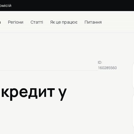
омісій
а
Регіони
Статті
Як це працює
Питання
ID:
160285560
 кредит у