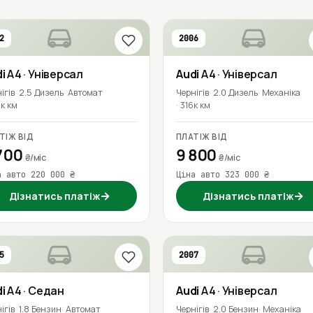
2
2006
i
A4
· Універсал
Audi
A4
· Універсал
ігів
2.5 Дизель
Автомат
Чернігів
2.0 Дизель
Механіка
к км
316к км
ТІЖ ВІД
ПЛАТІЖ ВІД
700
9 800
₴/міс
₴/міс
а авто 220 000 ₴
Ціна авто 323 000 ₴
→
→
Дізнатись платіж
Дізнатись платіж
5
2007
i
A4
· Седан
Audi
A4
· Універсал
ігів
1.8 Бензин
Автомат
Чернігів
2.0 Бензин
Механіка