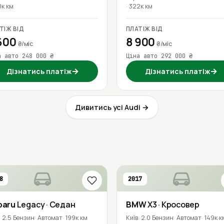
0к км
322к км
ТІЖ ВІД
ПЛАТІЖ ВІД
600
8 900
₴/міс
₴/міс
а авто 248 000 ₴
Ціна авто 292 000 ₴
→
→
Дізнатись платіж
Дізнатись платіж
Дивитись усі Audi →
8
2017
baru
Legacy
· Седан
BMW
X3
· Кросовер
2.5 Бензин
Автомат
199к км
Київ
2.0 Бензин
Автомат
149к к