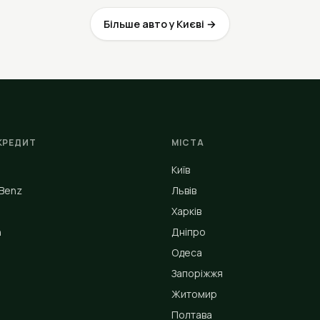
Більше авто у Києві →
КРЕДИТ
МІСТА
Київ
Benz
Львів
Харків
n
Дніпро
Одеса
Запоріжжя
Житомир
Полтава