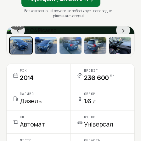
Безкоштовно · ні до чого не зобовʼязує · попереднє
рішення сьогодні
1 / 6
‹
›
Ціна в місяць
РІК
ПРОБІГ
км
2014
236 600
ПАЛИВО
ОБ'ЄМ
Дизель
1.6 л
КПП
КУЗОВ
Автомат
Універсал
МІСТО
ОБЛАСТЬ