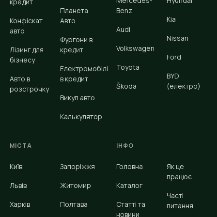
Mercedes-
Hyundai
кредит
Планета
Benz
Kia
Конфіскат
Авто
Audi
авто
Nissan
Фургони в
Volkswagen
Лізинг для
кредит
Ford
бізнесу
Toyota
Електромобілі
BYD
Авто в
в кредит
Škoda
(електро)
розстрочку
Викуп авто
Калькулятор
МІСТА
ІНФО
Київ
Запоріжжя
Головна
Як це
працює
Львів
Житомир
Каталог
Часті
Харків
Полтава
Статті та
питання
новини