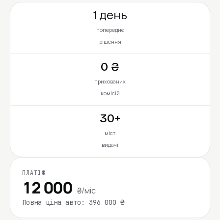
1 день
попереднє
рішення
0 ₴
прихованих
комісій
30+
міст
видачі
ПЛАТІЖ
12 000
₴/міс
Повна ціна авто: 396 000 ₴