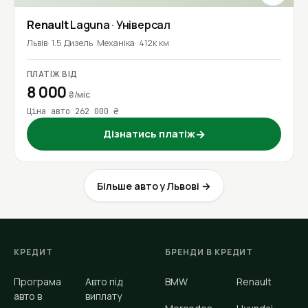
Renault
Laguna
· Універсал
Львів
1.5 Дизель
Механіка
412к км
ПЛАТІЖ ВІД
8 000
₴/міс
Ціна авто 262 000 ₴
Дізнатись платіж
→
Більше авто у Львові →
КРЕДИТ
БРЕНДИ В КРЕДИТ
Програма
Авто під
BMW
Renault
авто в
виплату