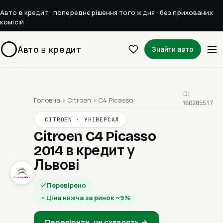
Авто в кредит · попереднє рішення того ж дня · без прихованих
комісій
Авто
в
кредит
Знайти авто
ID:
Головна
›
Citroen
›
C4 Picasso
160285517
CITROEN · УНІВЕРСАЛ
Citroen C4 Picasso
2014
в кредит у
Львові
Перевірено
Ціна нижча за ринок ~9%
Перевірити, чи схвалять →