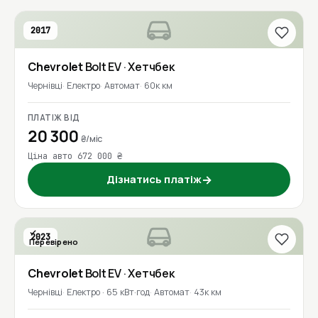
2017
Chevrolet
Bolt EV
· Хетчбек
Чернівці
Електро
Автомат
60к км
ПЛАТІЖ ВІД
20 300
₴/міс
Ціна авто 672 000 ₴
Дізнатись платіж
→
2023
Перевірено
Chevrolet
Bolt EV
· Хетчбек
Чернівці
Електро · 65 кВт·год
Автомат
43к км