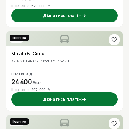
Ціна авто 579 000 ₴
Дізнатись платіж
→
Новинка
2018
Mazda
6
· Седан
Київ
2.0 Бензин
Автомат
143к км
ПЛАТІЖ ВІД
24 400
₴/міс
Ціна авто 807 000 ₴
Дізнатись платіж
→
Новинка
2016