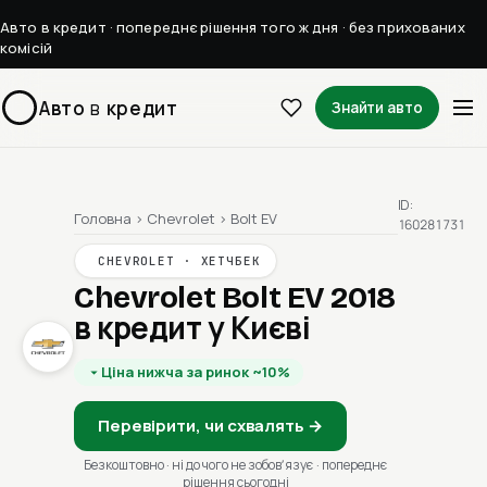
Авто в кредит · попереднє рішення того ж дня · без прихованих
комісій
Авто
в
кредит
Знайти авто
ID:
Головна
›
Chevrolet
›
Bolt EV
160281731
CHEVROLET · ХЕТЧБЕК
Chevrolet Bolt EV 2018
в кредит у Києві
Ціна нижча за ринок ~10%
Перевірити, чи схвалять →
Безкоштовно · ні до чого не зобовʼязує · попереднє
рішення сьогодні