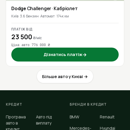
Dodge
Challenger
· Кабріолет
Київ
3.6 Бензин
Автомат
174к км
ПЛАТІЖ ВІД
23 500
₴/міс
Ціна авто 776 000 ₴
Дізнатись платіж
→
Більше авто у Києві →
КРЕДИТ
БРЕНДИ В КРЕДИТ
Програма
Авто під
BMW
Renault
авто в
виплату
Mercedes-
Hyundai
кредит