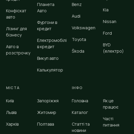
Планета
Benz
Kia
Конфіскат
Авто
Audi
авто
Nissan
Фургони в
Volkswagen
Лізинг для
кредит
Ford
бізнесу
Toyota
Електромобілі
BYD
Авто в
в кредит
Škoda
(електро)
розстрочку
Викуп авто
Калькулятор
МІСТА
ІНФО
Київ
Запоріжжя
Головна
Як це
працює
Львів
Житомир
Каталог
Часті
Харків
Полтава
Статті та
питання
новини