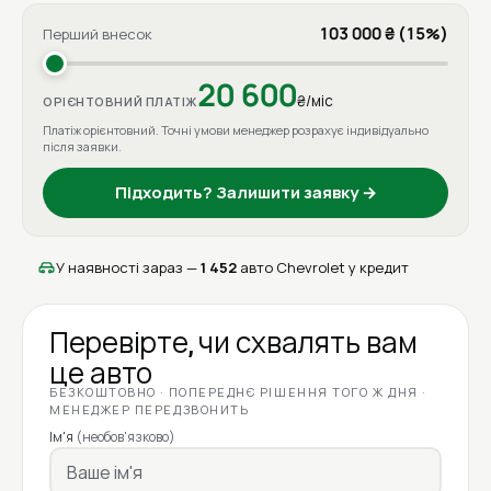
103 000 ₴ (15%)
Перший внесок
20 600
₴/міс
ОРІЄНТОВНИЙ ПЛАТІЖ
Платіж орієнтовний. Точні умови менеджер розрахує індивідуально
після заявки.
Підходить? Залишити заявку →
У наявності зараз —
1 452
авто Chevrolet у кредит
Перевірте, чи схвалять вам
це авто
БЕЗКОШТОВНО · ПОПЕРЕДНЄ РІШЕННЯ ТОГО Ж ДНЯ ·
МЕНЕДЖЕР ПЕРЕДЗВОНИТЬ
Ім'я
(необов'язково)