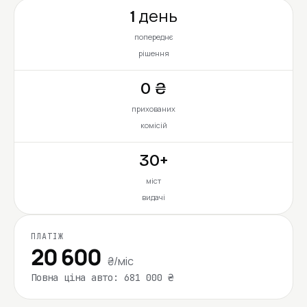
1 день
попереднє
рішення
0 ₴
прихованих
комісій
30+
міст
видачі
ПЛАТІЖ
20 600
₴/міс
Повна ціна авто: 681 000 ₴