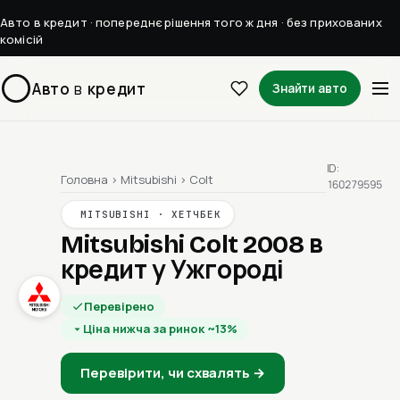
Авто в кредит · попереднє рішення того ж дня · без прихованих
комісій
Авто
в
кредит
Знайти авто
ID:
Головна
›
Mitsubishi
›
Colt
160279595
MITSUBISHI · ХЕТЧБЕК
Mitsubishi Colt 2008
в
кредит у Ужгороді
Перевірено
Ціна нижча за ринок ~13%
Перевірити, чи схвалять →