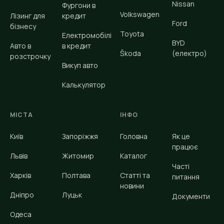
Nissan
Фургони в
Volkswagen
Лізинг для
кредит
Ford
бізнесу
Toyota
Електромобілі
BYD
Авто в
в кредит
Škoda
(електро)
розстрочку
Викуп авто
Калькулятор
МІСТА
ІНФО
Київ
Запоріжжя
Головна
Як це
працює
Львів
Житомир
Каталог
Часті
Харків
Полтава
Статті та
питання
новини
Дніпро
Луцьк
Документи
Одеса