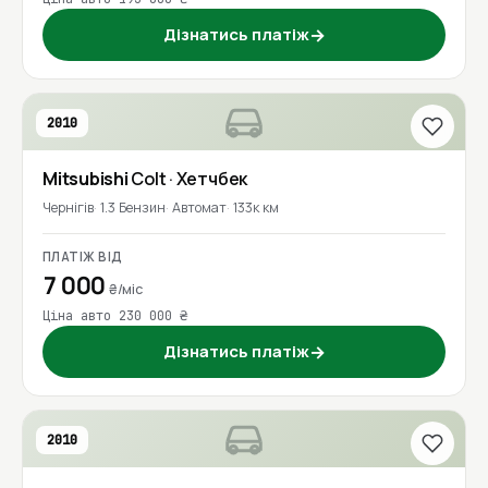
Дізнатись платіж
→
2010
Mitsubishi
Colt
· Хетчбек
Чернігів
1.3 Бензин
Автомат
133к км
ПЛАТІЖ ВІД
7 000
₴/міс
Ціна авто 230 000 ₴
Дізнатись платіж
→
2010