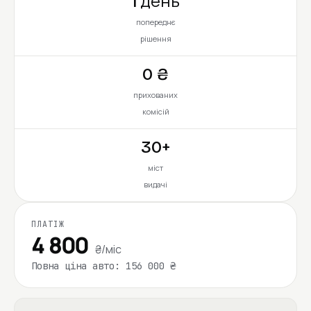
1 день
попереднє
рішення
0 ₴
прихованих
комісій
30+
міст
видачі
ПЛАТІЖ
4 800
₴/міс
Повна ціна авто: 156 000 ₴