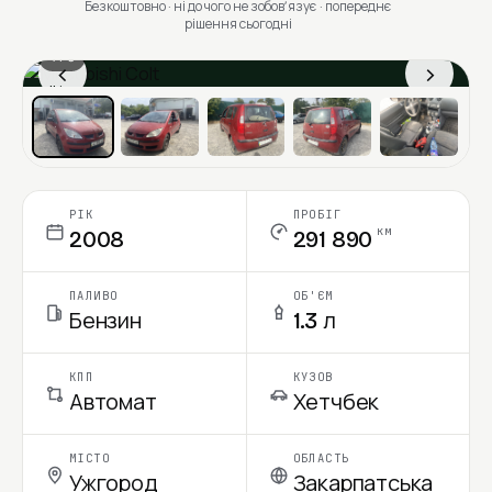
Безкоштовно · ні до чого не зобовʼязує · попереднє
рішення сьогодні
1 / 6
‹
›
Ціна в місяць
РІК
ПРОБІГ
км
2008
291 890
ПАЛИВО
ОБ'ЄМ
Бензин
1.3 л
КПП
КУЗОВ
Автомат
Хетчбек
МІСТО
ОБЛАСТЬ
Ужгород
Закарпатська