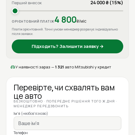
24 000 ₴ (15%)
Перший внесок
4 800
₴/міс
ОРІЄНТОВНИЙ ПЛАТІЖ
Платіж орієнтовний. Точні умови менеджер розрахує індивідуально
після заявки.
Підходить? Залишити заявку →
У наявності зараз —
1 321
авто Mitsubishi у кредит
Перевірте, чи схвалять вам
це авто
БЕЗКОШТОВНО · ПОПЕРЕДНЄ РІШЕННЯ ТОГО Ж ДНЯ ·
МЕНЕДЖЕР ПЕРЕДЗВОНИТЬ
Ім'я
(необов'язково)
Телефон