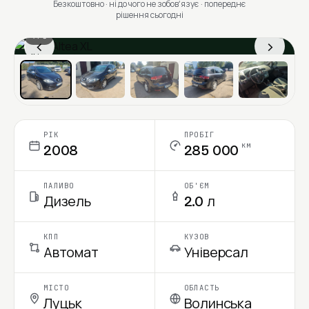
Безкоштовно · ні до чого не зобовʼязує · попереднє
рішення сьогодні
1 / 6
‹
›
Ціна в місяць
РІК
ПРОБІГ
км
2008
285 000
ПАЛИВО
ОБ'ЄМ
Дизель
2.0 л
КПП
КУЗОВ
Автомат
Універсал
МІСТО
ОБЛАСТЬ
Луцьк
Волинська