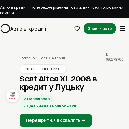
Авто в кредит · попереднє рішення того ж дня · без прихованих
комісій
Авто
в
кредит
Знайти авто
ID:
Головна
›
Seat
›
Altea XL
160278700
SEAT · УНІВЕРСАЛ
Seat Altea XL 2008
в
кредит у Луцьку
Перевірено
Ціна нижча за ринок ~13%
Перевірити, чи схвалять →