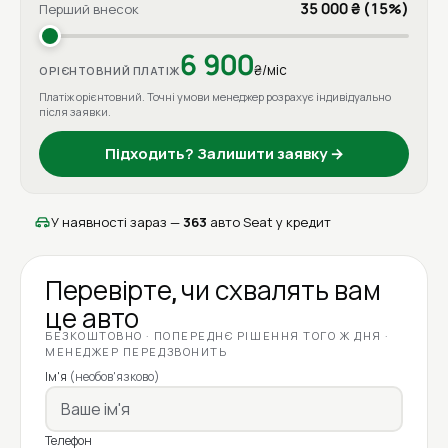
35 000 ₴ (15%)
Перший внесок
6 900
₴/міс
ОРІЄНТОВНИЙ ПЛАТІЖ
Платіж орієнтовний. Точні умови менеджер розрахує індивідуально
після заявки.
Підходить? Залишити заявку →
У наявності зараз —
363
авто Seat у кредит
Перевірте, чи схвалять вам
це авто
БЕЗКОШТОВНО · ПОПЕРЕДНЄ РІШЕННЯ ТОГО Ж ДНЯ ·
МЕНЕДЖЕР ПЕРЕДЗВОНИТЬ
Ім'я
(необов'язково)
Телефон