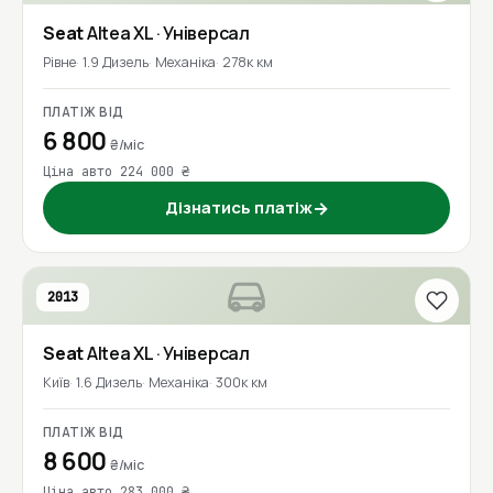
Seat
Altea XL
· Універсал
Рівне
1.9 Дизель
Механіка
278к км
ПЛАТІЖ ВІД
6 800
₴/міс
Ціна авто 224 000 ₴
Дізнатись платіж
→
2013
Seat
Altea XL
· Універсал
Київ
1.6 Дизель
Механіка
300к км
ПЛАТІЖ ВІД
8 600
₴/міс
Ціна авто 283 000 ₴