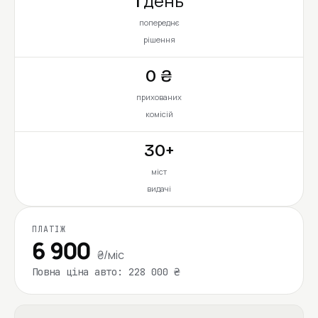
1 день
попереднє
рішення
0 ₴
прихованих
комісій
30+
міст
видачі
ПЛАТІЖ
6 900
₴/міс
Повна ціна авто: 228 000 ₴