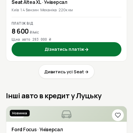
Seat
Altea XL
· Універсал
Київ
1.4 Бензин
Механіка
220к км
ПЛАТІЖ ВІД
8 600
₴/міс
Ціна авто 283 000 ₴
Дізнатись платіж
→
Дивитись усі Seat →
Інші авто в кредит у Луцьку
Новинка
2016
Ford
Focus
· Універсал