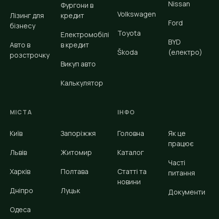
Nissan
Фургони в
Volkswagen
Лізинг для
кредит
Ford
бізнесу
Toyota
Електромобілі
BYD
Авто в
в кредит
Škoda
(електро)
розстрочку
Викуп авто
Калькулятор
МІСТА
ІНФО
Київ
Запоріжжя
Головна
Як це
працює
Львів
Житомир
Каталог
Часті
Харків
Полтава
Статті та
питання
новини
Дніпро
Луцьк
Документи
Одеса