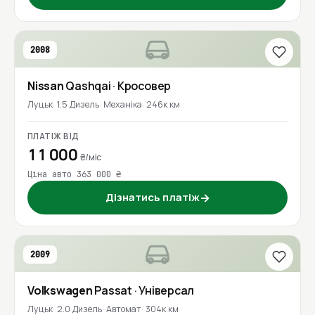
2008
Nissan
Qashqai
· Кросовер
Луцьк
1.5 Дизель
Механіка
246к км
ПЛАТІЖ ВІД
11 000
₴/міс
Ціна авто 363 000 ₴
Дізнатись платіж
→
2009
Volkswagen
Passat
· Універсал
Луцьк
2.0 Дизель
Автомат
304к км