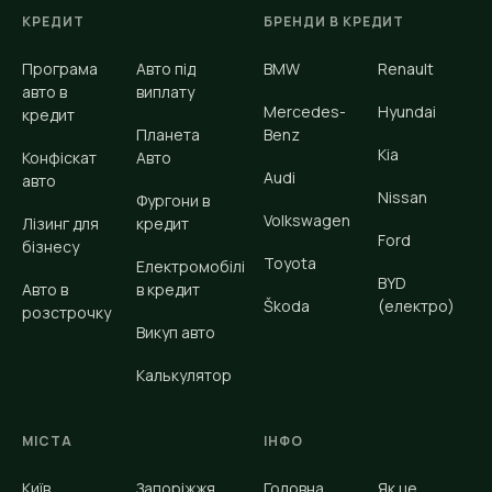
КРЕДИТ
БРЕНДИ В КРЕДИТ
Програма
Авто під
BMW
Renault
авто в
виплату
Mercedes-
Hyundai
кредит
Планета
Benz
Kia
Конфіскат
Авто
Audi
авто
Nissan
Фургони в
Volkswagen
Лізинг для
кредит
Ford
бізнесу
Toyota
Електромобілі
BYD
Авто в
в кредит
Škoda
(електро)
розстрочку
Викуп авто
Калькулятор
МІСТА
ІНФО
Київ
Запоріжжя
Головна
Як це