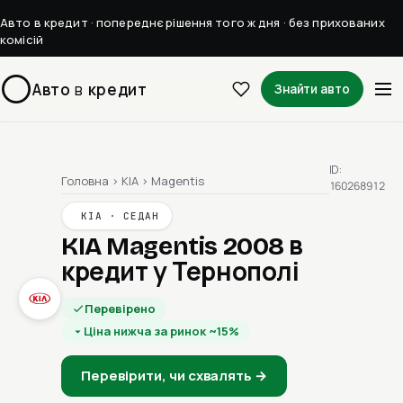
Авто в кредит · попереднє рішення того ж дня · без прихованих
комісій
Авто
в
кредит
Знайти авто
ID:
Головна
›
KIA
›
Magentis
160268912
KIA · СЕДАН
KIA Magentis 2008
в
кредит у Тернополі
Перевірено
Ціна нижча за ринок ~15%
Перевірити, чи схвалять →