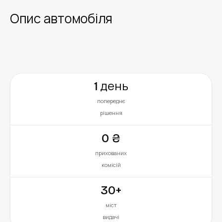
Опис автомобіля
1 день
попереднє
рішення
0 ₴
прихованих
комісій
30+
міст
видачі