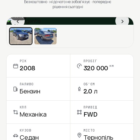
Безкоштовно · ні до чого не зобовʼязує · попереднє
рішення сьогодні
1 / 13
‹
›
Ціна в місяць
РІК
ПРОБІГ
км
2008
320 000
ПАЛИВО
ОБ'ЄМ
Бензин
2.0 л
КПП
ПРИВІД
Механіка
FWD
КУЗОВ
МІСТО
Седан
Тернопіль