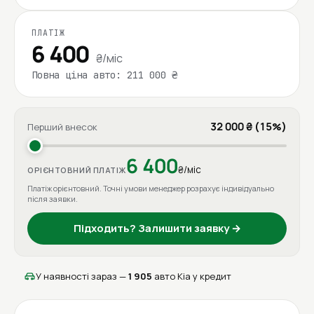
ПЛАТІЖ
6 400
₴/міс
Повна ціна авто: 211 000 ₴
32 000 ₴ (15%)
Перший внесок
6 400
₴/міс
ОРІЄНТОВНИЙ ПЛАТІЖ
Платіж орієнтовний. Точні умови менеджер розрахує індивідуально
після заявки.
Підходить? Залишити заявку →
У наявності зараз —
1 905
авто Kia у кредит