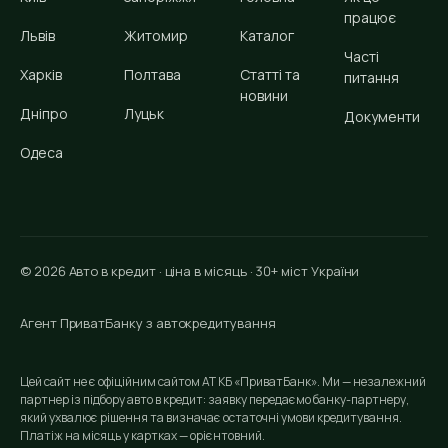
працює
Львів
Житомир
Каталог
Часті
Харків
Полтава
Статті та
питання
новини
Дніпро
Луцьк
Документи
Одеса
© 2026 Авто в кредит · ціна в місяць · 30+ міст України
Агент ПриватБанку з автокредитування
Цей сайт не є офіційним сайтом АТ КБ «ПриватБанк». Ми — незалежний
партнер із підбору авто в кредит: заявку передаємо банку-партнеру,
який ухвалює рішення та визначає остаточні умови кредитування.
Платіж на місяць у картках — орієнтовний.