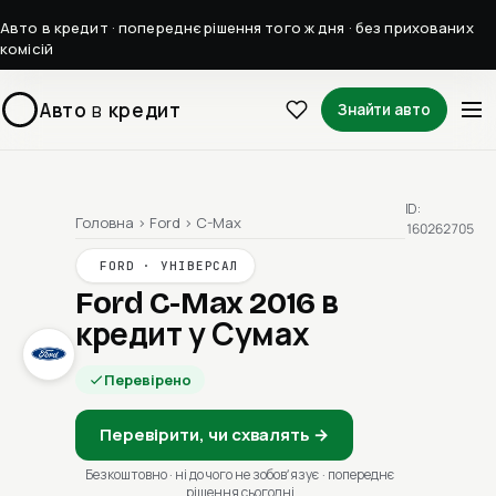
Авто в кредит · попереднє рішення того ж дня · без прихованих
комісій
Авто
в
кредит
Знайти авто
ID:
Головна
›
Ford
›
C-Max
160262705
FORD · УНІВЕРСАЛ
Ford C-Max 2016
в
кредит у Сумах
Перевірено
Перевірити, чи схвалять →
Безкоштовно · ні до чого не зобовʼязує · попереднє
рішення сьогодні