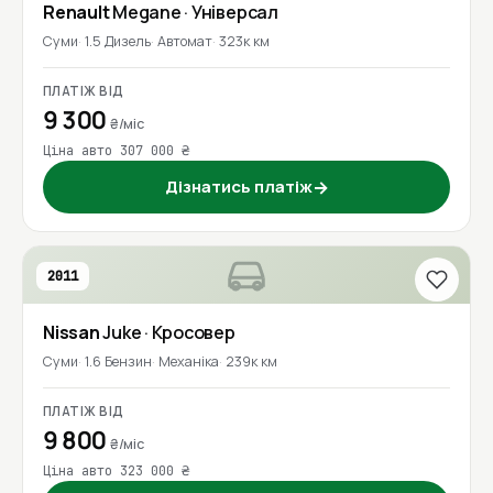
Renault
Megane
· Універсал
Суми
1.5 Дизель
Автомат
323к км
ПЛАТІЖ ВІД
9 300
₴/міс
Ціна авто 307 000 ₴
Дізнатись платіж
→
2011
Nissan
Juke
· Кросовер
Суми
1.6 Бензин
Механіка
239к км
ПЛАТІЖ ВІД
9 800
₴/міс
Ціна авто 323 000 ₴