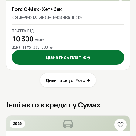
Ford
C-Max
· Хетчбек
Кременчук
1.0 Бензин
Механіка
111к км
ПЛАТІЖ ВІД
10 300
₴/міс
Ціна авто 338 000 ₴
Дізнатись платіж
→
Дивитись усі Ford →
Інші авто в кредит у Сумах
2010