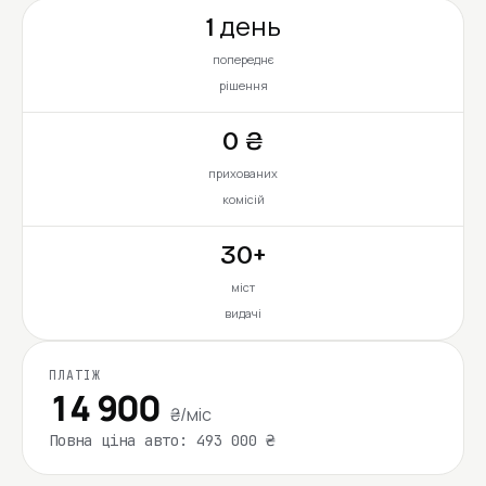
1 день
попереднє
рішення
0 ₴
прихованих
комісій
30+
міст
видачі
ПЛАТІЖ
14 900
₴/міс
Повна ціна авто: 493 000 ₴