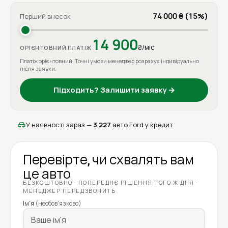
74 000 ₴ (15%)
Перший внесок
14 900
₴/міс
ОРІЄНТОВНИЙ ПЛАТІЖ
Платіж орієнтовний. Точні умови менеджер розрахує індивідуально
після заявки.
Підходить? Залишити заявку →
У наявності зараз —
3 227
авто Ford у кредит
Перевірте, чи схвалять вам
це авто
БЕЗКОШТОВНО · ПОПЕРЕДНЄ РІШЕННЯ ТОГО Ж ДНЯ ·
МЕНЕДЖЕР ПЕРЕДЗВОНИТЬ
Ім'я
(необов'язково)