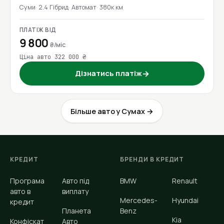
Суми
2.4 Гібрид
Автомат
380к км
ПЛАТІЖ ВІД
9 800
₴/міс
Ціна авто 322 000 ₴
Дізнатись платіж
→
Більше авто у Сумах →
КРЕДИТ
БРЕНДИ В КРЕДИТ
Програма
Авто під
BMW
Renault
авто в
виплату
Mercedes-
Hyundai
кредит
Планета
Benz
Kia
Конфіскат
Авто