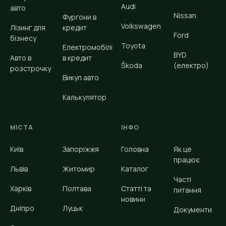
Audi
авто
Nissan
Фургони в
Volkswagen
Лізинг для
кредит
Ford
бізнесу
Toyota
Електромобілі
BYD
Авто в
в кредит
Škoda
(електро)
розстрочку
Викуп авто
Калькулятор
МІСТА
ІНФО
Київ
Запоріжжя
Головна
Як це
працює
Львів
Житомир
Каталог
Часті
Харків
Полтава
Статті та
питання
новини
Дніпро
Луцьк
Документи