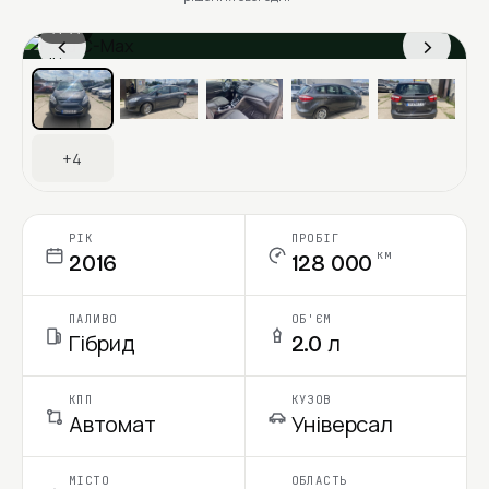
1 / 11
‹
›
Ціна в місяць
+4
РІК
ПРОБІГ
км
2016
128 000
ПАЛИВО
ОБ'ЄМ
Гібрид
2.0 л
КПП
КУЗОВ
Автомат
Універсал
МІСТО
ОБЛАСТЬ