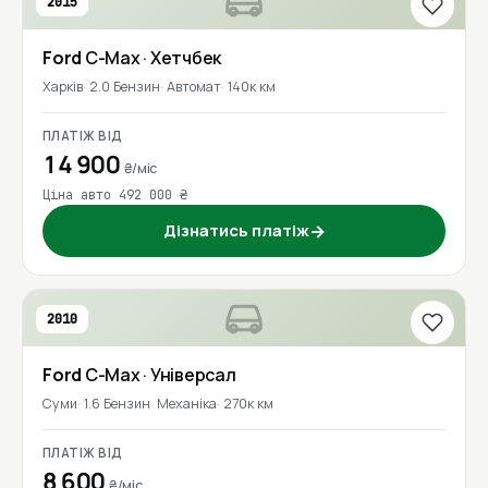
2015
Ford
C-Max
· Хетчбек
Харків
2.0 Бензин
Автомат
140к км
ПЛАТІЖ ВІД
14 900
₴/міс
Ціна авто 492 000 ₴
Дізнатись платіж
→
2010
Ford
C-Max
· Універсал
Суми
1.6 Бензин
Механіка
270к км
ПЛАТІЖ ВІД
8 600
₴/міс