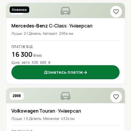
Новинка
2016
Mercedes-Benz
C-Class
· Універсал
Луцьк
2.1 Дизель
Автомат
295к км
ПЛАТІЖ ВІД
16 300
₴/міс
Ціна авто 538 000 ₴
Дізнатись платіж
→
2008
Volkswagen
Touran
· Універсал
Луцьк
1.9 Дизель
Механіка
432к км