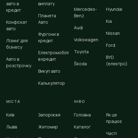
авто в
виплату
Mercedes-
Hyundai
кредит
Планета
Benz
Kia
Конфіскат
Авто
Audi
авто
Nissan
Фургони в
Volkswagen
Лізинг для
кредит
Ford
бізнесу
Toyota
Електромобілі
BYD
Авто в
в кредит
Škoda
(електро)
розстрочку
Викуп авто
Калькулятор
МІСТА
ІНФО
Київ
Запоріжжя
Головна
Як це
працює
Львів
Житомир
Каталог
Часті