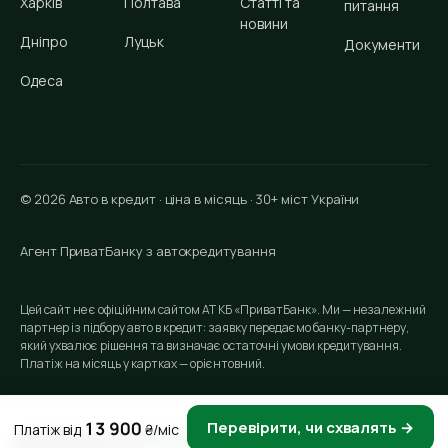
Харків
Полтава
Статті та
питання
новини
Дніпро
Луцьк
Документи
Одеса
© 2026 Авто в кредит · ціна в місяць · 30+ міст України
Агент ПриватБанку з автокредитування
Цей сайт не є офіційним сайтом АТ КБ «ПриватБанк». Ми — незалежний
партнер із підбору авто в кредит: заявку передаємо банку-партнеру,
який ухвалює рішення та визначає остаточні умови кредитування.
Платіж на місяць у картках — орієнтовний.
13 900
Перевірити, чи схвалять →
Платіж від
₴/міс