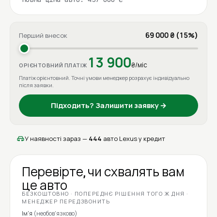
69 000 ₴ (15%)
Перший внесок
13 900
₴/міс
ОРІЄНТОВНИЙ ПЛАТІЖ
Платіж орієнтовний. Точні умови менеджер розрахує індивідуально
після заявки.
Підходить? Залишити заявку →
У наявності зараз —
444
авто Lexus у кредит
Перевірте, чи схвалять вам
це авто
БЕЗКОШТОВНО · ПОПЕРЕДНЄ РІШЕННЯ ТОГО Ж ДНЯ ·
МЕНЕДЖЕР ПЕРЕДЗВОНИТЬ
Ім'я
(необов'язково)