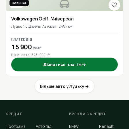
Новинка
2016
Volkswagen
Golf
· Універсал
Луцьк
1.6 Дизель
Автомат
245к км
ПЛАТІЖ ВІД
15 900
₴/міс
Ціна авто 525 000 ₴
Дізнатись платіж
→
Більше авто у Луцьку →
КРЕДИТ
БРЕНДИ В КРЕДИТ
Програма
Авто під
BMW
Renault