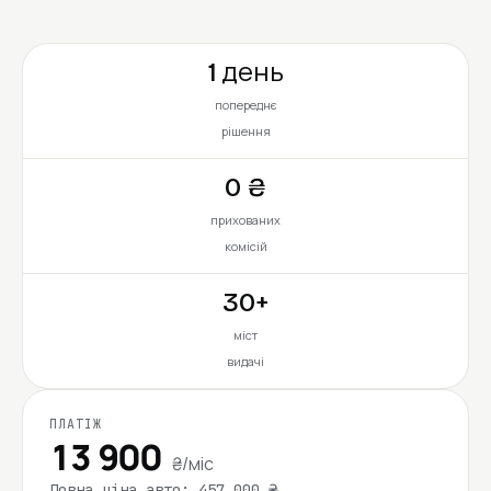
1 день
попереднє
рішення
0 ₴
прихованих
комісій
30+
міст
видачі
ПЛАТІЖ
13 900
₴/міс
Повна ціна авто: 457 000 ₴