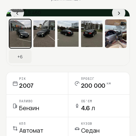
1 / 13
‹
›
Ціна в місяць
+6
РІК
ПРОБІГ
км
2007
200 000
ПАЛИВО
ОБ'ЄМ
Бензин
4.6 л
КПП
КУЗОВ
Автомат
Седан