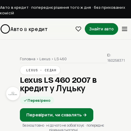
Авто в кредит · попереднє рішення того ж дня · без прихованих
комісій
Авто
в
кредит
Знайти авто
ID:
Головна
›
Lexus
›
LS 460
160258371
LEXUS · СЕДАН
Lexus LS 460 2007
в
кредит у Луцьку
Перевірено
Перевірити, чи схвалять →
Безкоштовно · ні до чого не зобовʼязує · попереднє
рішення сьогодні