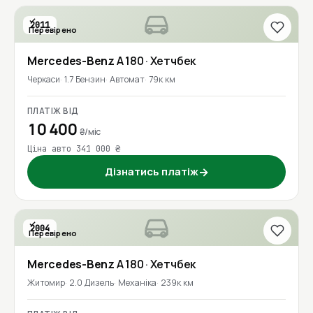
2011
Перевірено
Mercedes-Benz
A 180
· Хетчбек
Черкаси
1.7 Бензин
Автомат
79к км
ПЛАТІЖ ВІД
10 400
₴/міс
Ціна авто 341 000 ₴
Дізнатись платіж
→
2004
Перевірено
Mercedes-Benz
A 180
· Хетчбек
Житомир
2.0 Дизель
Механіка
239к км