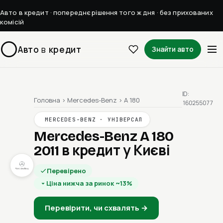
Авто в кредит · попереднє рішення того ж дня · без прихованих
комісій
Авто
в
кредит
Знайти авто
ID:
Головна
›
Mercedes-Benz
›
A 180
160255077
MERCEDES-BENZ · УНІВЕРСАЛ
Mercedes-Benz A 180
2011
в кредит у Києві
Перевірено
Ціна нижча за ринок ~13%
Перевірити, чи схвалять →