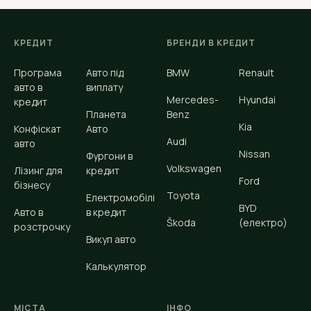
КРЕДИТ
БРЕНДИ В КРЕДИТ
Програма
Авто під
BMW
Renault
авто в
виплату
Mercedes-
Hyundai
кредит
Планета
Benz
Kia
Конфіскат
Авто
Audi
авто
Nissan
Фургони в
Volkswagen
Лізинг для
кредит
Ford
бізнесу
Toyota
Електромобілі
BYD
Авто в
в кредит
Škoda
(електро)
розстрочку
Викуп авто
Калькулятор
МІСТА
ІНФО