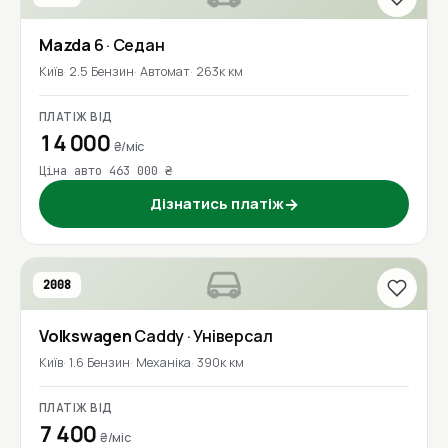
Mazda
6
· Седан
Київ
2.5 Бензин
Автомат
263к км
ПЛАТІЖ ВІД
14 000
₴/міс
Ціна авто 463 000 ₴
Дізнатись платіж
→
2008
Volkswagen
Caddy
· Універсал
Київ
1.6 Бензин
Механіка
390к км
ПЛАТІЖ ВІД
7 400
₴/міс