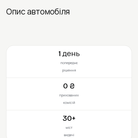
Опис автомобіля
1 день
попереднє
рішення
0 ₴
прихованих
комісій
30+
міст
видачі