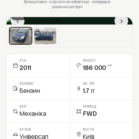
Безкоштовно · ні до чого не зобовʼязує · попереднє
рішення сьогодні
1 / 13
‹
›
Ціна в місяць
РІК
ПРОБІГ
км
2011
186 000
ПАЛИВО
ОБ'ЄМ
Бензин
1.7 л
КПП
ПРИВІД
Механіка
FWD
КУЗОВ
МІСТО
Універсал
Київ