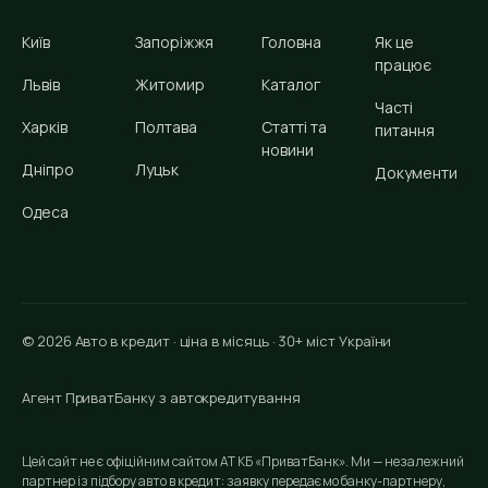
Київ
Запоріжжя
Головна
Як це
працює
Львів
Житомир
Каталог
Часті
Харків
Полтава
Статті та
питання
новини
Дніпро
Луцьк
Документи
Одеса
© 2026 Авто в кредит · ціна в місяць · 30+ міст України
Агент ПриватБанку з автокредитування
Цей сайт не є офіційним сайтом АТ КБ «ПриватБанк». Ми — незалежний
партнер із підбору авто в кредит: заявку передаємо банку-партнеру,